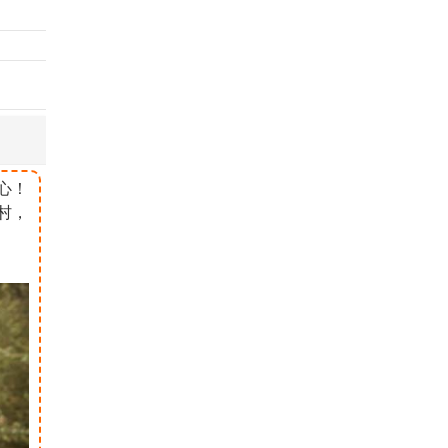
心！
村，