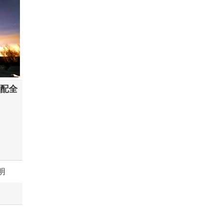
可配全
明