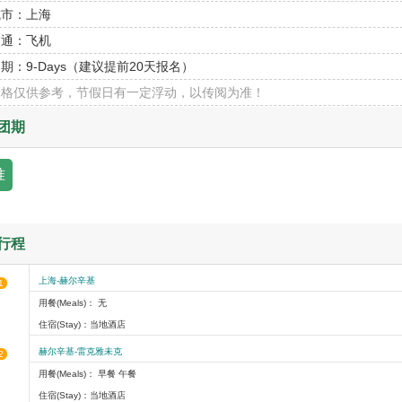
城市：
上海
交通：
飞机
团期：
9-Days（建议提前20天报名）
价格仅供参考，节假日有一定浮动，以传阅为准！
团期
准
行程
上海-赫尔辛基
1
用餐(Meals)： 无
住宿(Stay)：当地酒店
赫尔辛基-雷克雅未克
2
用餐(Meals)： 早餐 午餐
住宿(Stay)：当地酒店