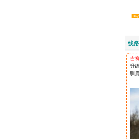
Day
线路
吉
升
驯