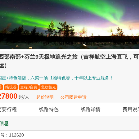
西部南部+芬兰9天极地追光之旅（吉祥航空上海直飞，
运）
四星+特色酒店，六菜一汤+1顿特色餐，十年以上专业服务！
游
纯玩游
全程0自费
北欧极光
7800
起/人
起价说明
公司团建申请
简要行程
线路特色
线路详情
费用说
信息
编号：
112620