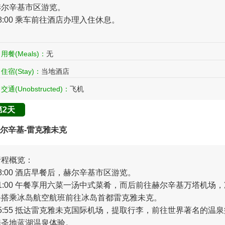
赫尔辛基市区游览。
8:00 乘车前往酒店办理入住休息。
用餐(Meals)：
无
住宿(Stay)：
当地酒店
交通(Unobstructed)：
飞机
第2天
尔辛基-雷克雅未克
行程概览：
8:00 酒店早餐后，赫尔辛基市区游览。
11:00 午餐享用六菜一汤中式菜肴，而后前往赫尔辛基万塔机场，
备搭乘冰岛航空航班前往冰岛首都雷克雅未克。
15:55 抵达雷克雅未克国际机场，提取行李，前往世界著名的温泉
养圣地蓝湖温泉体验。