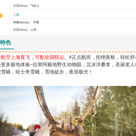
住宿(Stay)：飞机上
上海
9
用餐(Meals)： 早餐
住宿(Stay)：上海
特色
祥航空上海直飞，可配全国联运。
#正点航班，拒绝夜航，轻松舒
级更多极地体验~拉努阿极地野生动物园，北冰洋桑拿，圣诞老人
鹿雪橇，哈士奇雪橇，雪地徒步，夜巡极光！