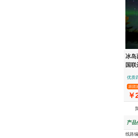
冰岛
国联
优质
跟团
￥2
产品
线路