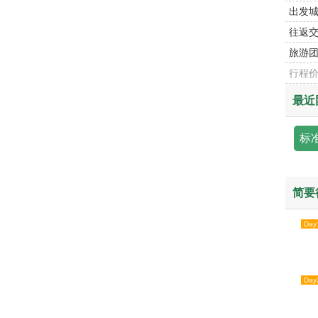
出发
往返
旅游
行程
最近
标
简要
Day
Day