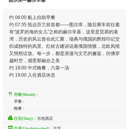
图尔库—赫尔辛基
约 06:00 船上自助早餐
约 07:35 抵达芬兰前首都——图尔库，随后乘车前往素
有“波罗的海的女儿”之称的赫尔辛基，这里是贸易的港
湾，历史的风云曾在此汇聚，瑞典与俄国的辉煌印记交
织成独特的风景。红砖古建诉说着俄国情愫，北欧风情
又悄然绽放。每一步，都是浪漫与文艺的邂逅，仿佛穿
越时空，感受那融合之美
约 18:00 中式晚餐，六菜一汤
约 19:00 入住酒店休息
用餐(Meals)：
早餐 -
晚餐 -
住宿(Stay)：
当地酒店
交通(Unobstructed)：
汽车