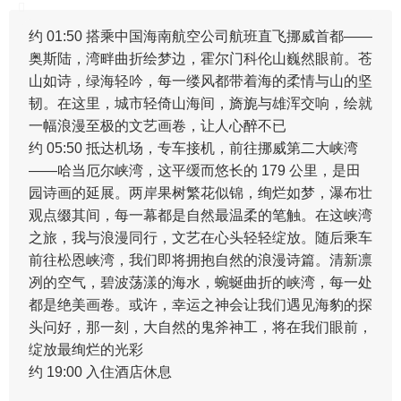
约 01:50 搭乘中国海南航空公司航班直飞挪威首都——
奥斯陆，湾畔曲折绘梦边，霍尔门科伦山巍然眼前。苍
山如诗，绿海轻吟，每一缕风都带着海的柔情与山的坚
韧。在这里，城市轻倚山海间，旖旎与雄浑交响，绘就
一幅浪漫至极的文艺画卷，让人心醉不已
约 05:50 抵达机场，专车接机，前往挪威第二大峡湾
——哈当厄尔峡湾，这平缓而悠长的 179 公里，是田
园诗画的延展。两岸果树繁花似锦，绚烂如梦，瀑布壮
观点缀其间，每一幕都是自然最温柔的笔触。在这峡湾
之旅，我与浪漫同行，文艺在心头轻轻绽放。随后乘车
前往松恩峡湾，我们即将拥抱自然的浪漫诗篇。清新凛
冽的空气，碧波荡漾的海水，蜿蜒曲折的峡湾，每一处
都是绝美画卷。或许，幸运之神会让我们遇见海豹的探
头问好，那一刻，大自然的鬼斧神工，将在我们眼前，
绽放最绚烂的光彩
约 19:00 入住酒店休息