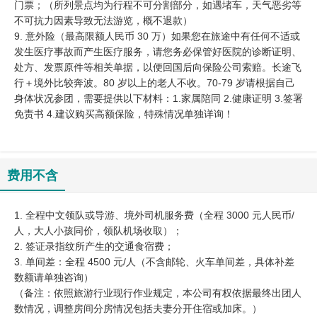
门票；（所列景点均为行程不可分割部分，如遇堵车，天气恶劣等
不可抗力因素导致无法游览，概不退款）
9. 意外险（最高限额人民币 30 万）如果您在旅途中有任何不适或
发生医疗事故而产生医疗服务，请您务必保管好医院的诊断证明、
处方、发票原件等相关单据，以便回国后向保险公司索赔。长途飞
行＋境外比较奔波。80 岁以上的老人不收。70-79 岁请根据自己
身体状况参团，需要提供以下材料：1.家属陪同 2.健康证明 3.签署
免责书 4.建议购买高额保险，特殊情况单独详询！
费用不含
1. 全程中文领队或导游、境外司机服务费（全程 3000 元人民币/
人，大人小孩同价，领队机场收取）；
2. 签证录指纹所产生的交通食宿费；
3. 单间差：全程 4500 元/人（不含邮轮、火车单间差，具体补差
数额请单独咨询）
（备注：依照旅游行业现行作业规定，本公司有权依据最终出团人
数情况，调整房间分房情况包括夫妻分开住宿或加床。）