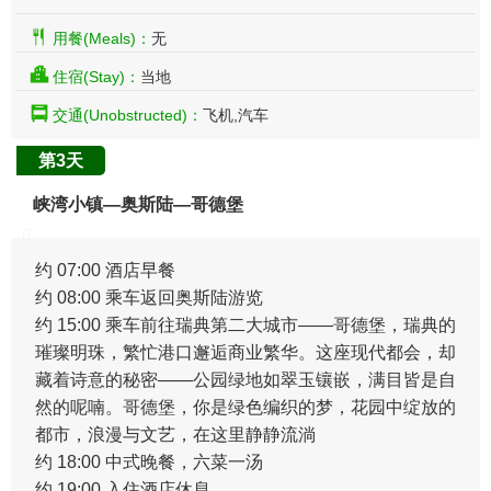
用餐(Meals)：
无
住宿(Stay)：
当地
交通(Unobstructed)：
飞机,汽车
第3天
峡湾小镇—奥斯陆—哥德堡
约 07:00 酒店早餐
约 08:00 乘车返回奥斯陆游览
约 15:00 乘车前往瑞典第二大城市——哥德堡，瑞典的
璀璨明珠，繁忙港口邂逅商业繁华。这座现代都会，却
藏着诗意的秘密——公园绿地如翠玉镶嵌，满目皆是自
然的呢喃。哥德堡，你是绿色编织的梦，花园中绽放的
都市，浪漫与文艺，在这里静静流淌
约 18:00 中式晚餐，六菜一汤
约 19:00 入住酒店休息