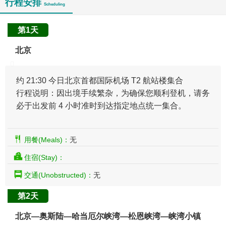
行程安排
Scheduling
第1天
北京
约 21:30 今日北京首都国际机场 T2 航站楼集合
行程说明：因出境手续繁杂，为确保您顺利登机，请务
必于出发前 4 小时准时到达指定地点统一集合。
用餐(Meals)：
无
住宿(Stay)：
交通(Unobstructed)：
无
第2天
北京—奥斯陆—哈当厄尔峡湾—松恩峡湾—峡湾小镇