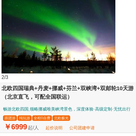
3
/3
北欧四国瑞典+丹麦+挪威+芬兰+双峡湾+双邮轮10天游
（北京直飞，可配全国联运）
畅游北欧四国,领略挪威唯美峡湾景色，深度体验·高级定制·无忧出行
跟团游
纯玩游
全程0自费
北欧极光
￥6999
起/人
起价说明
公司团建申请