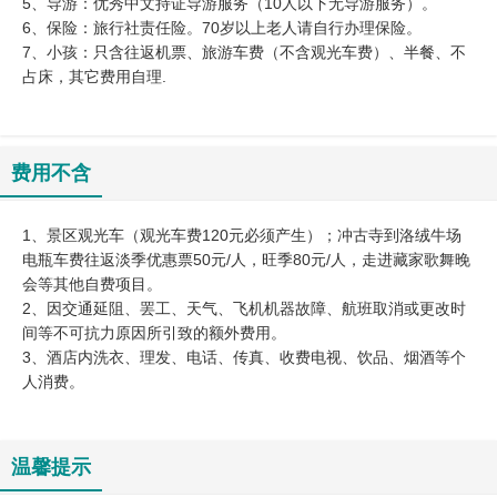
5、导游：优秀中文持证导游服务（10人以下无导游服务）。
6、保险：旅行社责任险。70岁以上老人请自行办理保险。
7、小孩：只含往返机票、旅游车费（不含观光车费）、半餐、不
占床，其它费用自理.
费用不含
1、景区观光车（观光车费120元必须产生）；冲古寺到洛绒牛场
电瓶车费往返淡季优惠票50元/人，旺季80元/人，走进藏家歌舞晚
会等其他自费项目。
2、因交通延阻、罢工、天气、飞机机器故障、航班取消或更改时
间等不可抗力原因所引致的额外费用。
3、酒店内洗衣、理发、电话、传真、收费电视、饮品、烟酒等个
人消费。
温馨提示