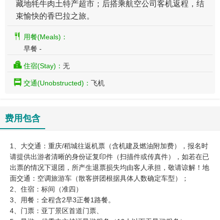
藏地牦牛肉土特产超市；后搭乘航空公司客机返程，结
束愉快的香巴拉之旅。
用餐(Meals)：
早餐 -
住宿(Stay)：
无
交通(Unobstructed)：
飞机
费用包含
1、大交通：重庆/稻城往返机票（含机建及燃油附加费），报名时
请提供出游者清晰的身份证复印件（扫描件或传真件），如若在已
出票的情况下退团，所产生退票损失均由客人承担，敬请谅解！地
面交通：空调旅游车（散客拼团根据具体人数确定车型）；
2、住宿：标间（准四）
3、用餐：全程含2早3正餐1路餐。
4、门票：亚丁景区首道门票、