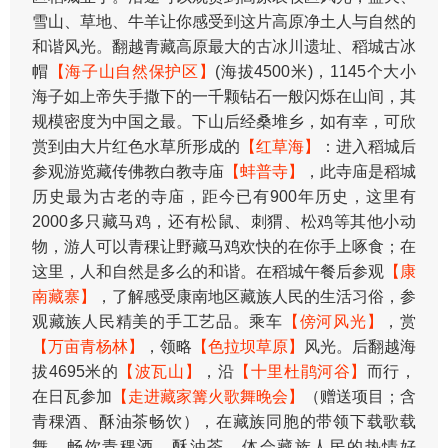
雪山、草地、牛羊让你感受到这片高原净土人与自然的
和谐风光。翻越青藏高原最大的古冰川遗址、稻城古冰
帽
【海子山自然保护区】
(海拔4500米)，1145个大小
海子如上帝失手撒下的一千颗钻石一般闪烁在山间，其
规模密度为中国之最。下山后经桑堆乡，如有幸，可欣
赏到由大片红色水草所形成的
【红草海】
：进入稻城后
参观游览藏传佛教白教寺庙
【蚌普寺】
，此寺庙是稻城
历史最为古老的寺庙，距今已有900年历史，这里有
2000多只藏马鸡，还有松鼠、刺猬、松鸡等其他小动
物，游人可以青稞让野藏马鸡欢快的在你手上啄食；在
这里，人和自然是多么的和谐。在稻城午餐后参观
【康
南藏寨】
，了解感受康南地区藏族人民的生活习俗，参
观藏族人民精美的手工艺品。乘车
【傍河风光】
，赏
【万亩青杨林】
，领略
【色拉坝草原】
风光。后翻越海
拔4695米的
【波瓦山】
，沿
【十里杜鹃河谷】
而行，
在日瓦参加
【走进藏家篝火歌舞晚会】
（赠送项目；含
青稞酒、酥油茶畅饮），在藏族同胞的带领下载歌载
舞，畅饮青稞酒、酥油茶，体会藏族人民的热情好