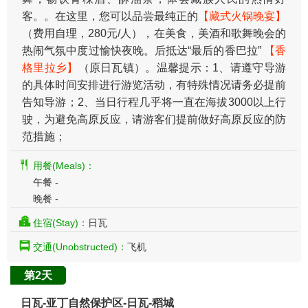
客。。在这里，您可以品尝最纯正的
【藏式火锅晚宴】
（费用自理，280元/人），在美食，美酒和歌舞晚会的
热闹气氛中度过愉快夜晚。后抵达“最后的香巴拉”
【香
格里拉乡】
（原日瓦镇）。温馨提示：1、请遵守导游
的具体时间安排进行游览活动，有特殊情况请务必提前
告知导游；2、当日行程几乎将一直在海拔3000以上行
驶，为避免高原反应，请游客们提前做好高原反应的防
范措施；
用餐(Meals)：
午餐 -
晚餐 -
住宿(Stay)：
日瓦
交通(Unobstructed)：
飞机
第2天
日瓦-亚丁自然保护区-日瓦-稻城