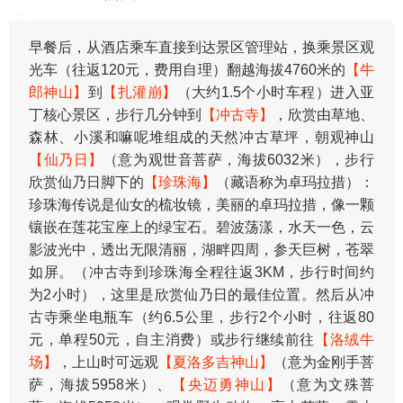
早餐后，从酒店乘车直接到达景区管理站，换乘景区观
光车（往返120元，费用自理）翻越海拔4760米的
【牛
郎神山】
到
【扎灌崩】
（大约1.5个小时车程）进入亚
丁核心景区，步行几分钟到
【冲古寺】
，欣赏由草地、
森林、小溪和嘛呢堆组成的天然冲古草坪，朝观神山
【仙乃日】
（意为观世音菩萨，海拔6032米），步行
欣赏仙乃日脚下的
【珍珠海】
（藏语称为卓玛拉措）：
珍珠海传说是仙女的梳妆镜，美丽的卓玛拉措，像一颗
镶嵌在莲花宝座上的绿宝石。碧波荡漾，水天一色，云
影波光中，透出无限清丽，湖畔四周，参天巨树，苍翠
如屏。（冲古寺到珍珠海全程往返3KM，步行时间约
为2小时），这里是欣赏仙乃日的最佳位置。然后从冲
古寺乘坐电瓶车（约6.5公里，步行2个小时，往返80
元，单程50元，自主消费）或步行继续前往
【洛绒牛
场】
，上山时可远观
【夏洛多吉神山】
（意为金刚手菩
萨，海拔5958米）、
【央迈勇神山】
（意为文殊菩