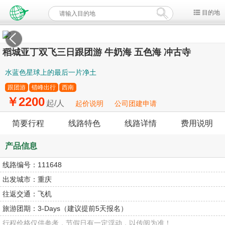
目的地
稻城亚丁双飞三日跟团游 牛奶海 五色海 冲古寺
水蓝色星球上的最后一片净土
跟团游
错峰出行
西南
￥2200
起/人
起价说明
公司团建申请
简要行程
线路特色
线路详情
费用说明
产品信息
线路编号：
111648
出发城市：
重庆
往返交通：
飞机
旅游团期：
3-Days（建议提前5天报名）
行程价格仅供参考，节假日有一定浮动，以传阅为准！