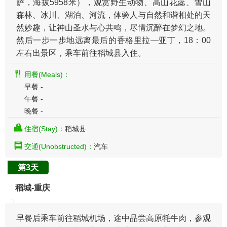
萨，海拔5958米），观赏野生动物、高山花蕊、雪山
森林、冰川、湖泊、河流，体验人与自然和谐相处的天
然妙趣，让神山圣水与心共鸣，尽情沉醉在梦幻之地。
然后一步一步地远离最后的香格里拉—亚丁，18：00
左右出景区，乘车前往稻城县入住。
用餐(Meals)：
早餐 -
午餐 -
晚餐 -
住宿(Stay)：
稻城县
交通(Unobstructed)：
汽车
第3天
稻城-重庆
早餐后乘车前往稻城机场，途中品尝高原牦牛肉，参观