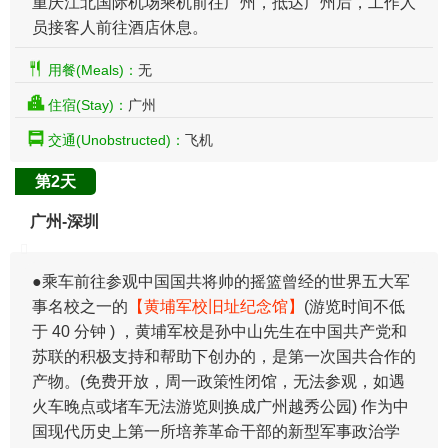
重庆江北国际机场乘机前往广州，抵达广州后，工作人
员接客人前往酒店休息。
用餐(Meals)：
无
住宿(Stay)：
广州
交通(Unobstructed)：
飞机
第2天
广州-深圳
●乘车前往参观中国国共将帅的摇篮曾经的世界五大军
事名校之一的
【黄埔军校旧址纪念馆】
(游览时间不低
于 40 分钟 ) ，黄埔军校是孙中山先生在中国共产党和
苏联的积极支持和帮助下创办的，是第一次国共合作的
产物。(免费开放，周一政策性闭馆，无法参观，如遇
火车晚点或堵车无法游览则换成广州越秀公园) 作为中
国现代历史上第一所培养革命干部的新型军事政治学