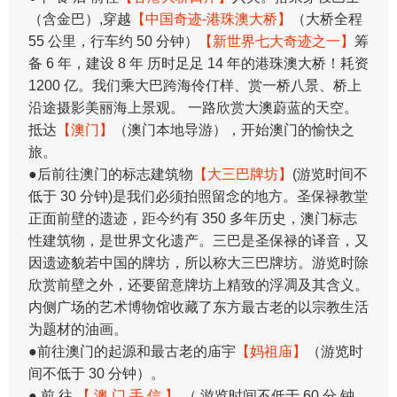
（含金巴）,穿越
【中国奇迹-港珠澳大桥】
（大桥全程
55 公里，行车约 50 分钟）
【新世界七大奇迹之一】
筹
备 6 年，建设 8 年 历时足足 14 年的港珠澳大桥！耗资
1200 亿。我们乘大巴跨海伶仃样、赏一桥八景、桥上
沿途摄影美丽海上景观。 一路欣赏大澳蔚蓝的天空。
抵达
【澳门】
（澳门本地导游），开始澳门的愉快之
旅。
●后前往澳门的标志建筑物
【大三巴牌坊】
(游览时间不
低于 30 分钟)是我们必须拍照留念的地方。圣保禄教堂
正面前壁的遗迹，距今约有 350 多年历史，澳门标志
性建筑物，是世界文化遗产。三巴是圣保禄的译音，又
因遗迹貌若中国的牌坊，所以称大三巴牌坊。游览时除
欣赏前壁之外，还要留意牌坊上精致的浮凋及其含义。
内侧广场的艺术博物馆收藏了东方最古老的以宗教生活
为题材的油画。
●前往澳门的起源和最古老的庙宇
【妈祖庙】
（游览时
间不低于 30 分钟）。
● 前 往
【 澳 门 手 信 】
（ 游览时间不低于 60 分 钟