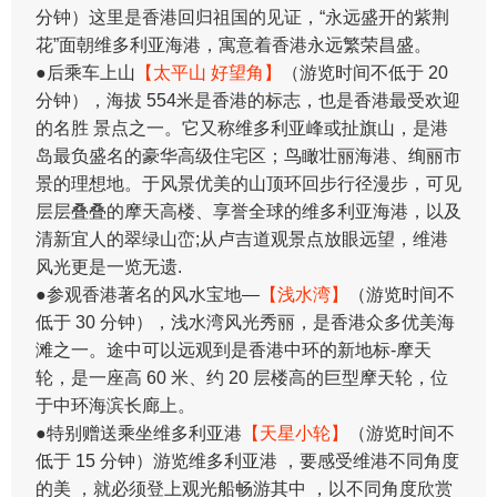
分钟）这里是香港回归祖国的见证，“永远盛开的紫荆
花”面朝维多利亚海港，寓意着香港永远繁荣昌盛。
●后乘车上山
【太平山 好望角】
（游览时间不低于 20
分钟），海拔 554米是香港的标志，也是香港最受欢迎
的名胜 景点之一。它又称维多利亚峰或扯旗山，是港
岛最负盛名的豪华高级住宅区；鸟瞰壮丽海港、绚丽市
景的理想地。于风景优美的山顶环回步行径漫步，可见
层层叠叠的摩天高楼、享誉全球的维多利亚海港，以及
清新宜人的翠绿山峦;从卢吉道观景点放眼远望，维港
风光更是一览无遗.
●参观香港著名的风水宝地—
【浅水湾】
（游览时间不
低于 30 分钟），浅水湾风光秀丽，是香港众多优美海
滩之一。途中可以远观到是香港中环的新地标-摩天
轮，是一座高 60 米、约 20 层楼高的巨型摩天轮，位
于中环海滨长廊上。
●特别赠送乘坐维多利亚港
【天星小轮】
（游览时间不
低于 15 分钟）游览维多利亚港 ，要感受维港不同角度
的美 ，就必须登上观光船畅游其中 ，以不同角度欣赏