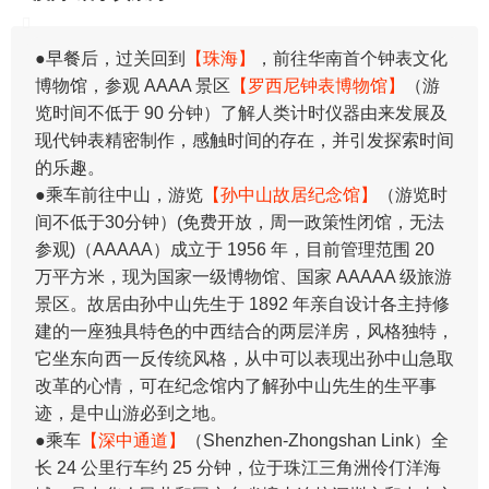
●早餐后，过关回到
【珠海】
，前往华南首个钟表文化
博物馆，参观 AAAA 景区
【罗西尼钟表博物馆】
（游
览时间不低于 90 分钟）了解人类计时仪器由来发展及
现代钟表精密制作，感触时间的存在，并引发探索时间
的乐趣。
●乘车前往中山，游览
【孙中山故居纪念馆】
（游览时
间不低于30分钟）(免费开放，周一政策性闭馆，无法
参观)（AAAAA）成立于 1956 年，目前管理范围 20
万平方米，现为国家一级博物馆、国家 AAAAA 级旅游
景区。故居由孙中山先生于 1892 年亲自设计各主持修
建的一座独具特色的中西结合的两层洋房，风格独特，
它坐东向西一反传统风格，从中可以表现出孙中山急取
改革的心情，可在纪念馆内了解孙中山先生的生平事
迹，是中山游必到之地。
●乘车
【深中通道】
（Shenzhen-Zhongshan Link）全
长 24 公里行车约 25 分钟，位于珠江三角洲伶仃洋海