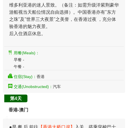
维多利亚港的迷人景致。（备注：如需升级洋紫荆豪华
游船视当天船位情况自由选择）。中国香港亦有"东方
之珠"及"世界三大夜景"之美誉，在香港过夜 ，充分体
验香港的魅力夜景。
后入住酒店休息。
用餐(Meals)：
早餐 -
午餐 -
住宿(Stay)：
香港
交通(Unobstructed)：
汽车
第4天
香港-澳门
●早 餐 后 前往
【香港大桥口岸】
入关。搭乘穿梭巴士