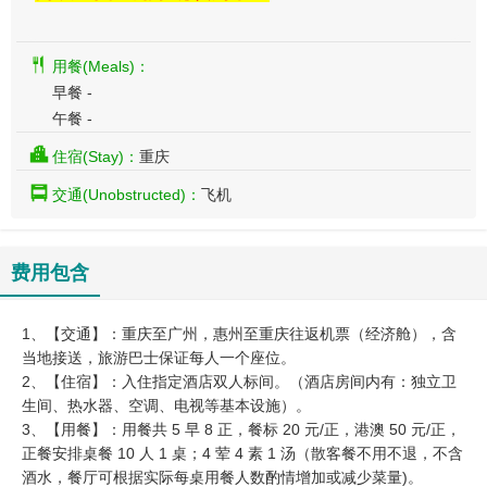
用餐(Meals)：
早餐 -
午餐 -
住宿(Stay)：
重庆
交通(Unobstructed)：
飞机
费用包含
1、【交通】：重庆至广州，惠州至重庆往返机票（经济舱），含
当地接送，旅游巴士保证每人一个座位。
2、【住宿】：入住指定酒店双人标间。（酒店房间内有：独立卫
生间、热水器、空调、电视等基本设施）。
3、【用餐】：用餐共 5 早 8 正，餐标 20 元/正，港澳 50 元/正，
正餐安排桌餐 10 人 1 桌；4 荤 4 素 1 汤（散客餐不用不退，不含
酒水，餐厅可根据实际每桌用餐人数酌情增加或减少菜量)。