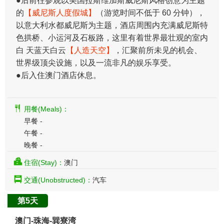
●后前往参观以美国拉斯维加斯威尼斯风格创意为主题
的
【威尼斯人度假城】
（游览时间不低于 60 分钟），
以意大利水都威尼斯为主题，酒店周围内充满威尼斯特
色拱桥、小运河及石板路，这里有着世界最壮观的室内
白 天蓝天白云
【人造天空】
，汇聚前所未见的机会、
世界级顶尖设施，以及一流非凡的娱乐享受。
●后入住澳门酒店休息。
用餐(Meals)：
早餐 -
午餐 -
晚餐 -
住宿(Stay)：
澳门
交通(Unobstructed)：
汽车
第5天
澳门-珠海-巽寮湾