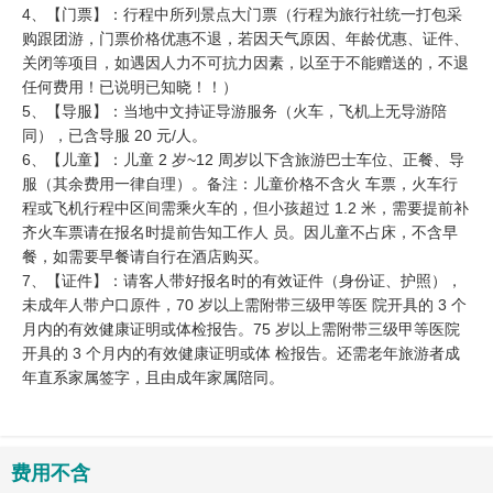
4、【门票】：行程中所列景点大门票（行程为旅行社统一打包采
购跟团游，门票价格优惠不退，若因天气原因、年龄优惠、证件、
关闭等项目，如遇因人力不可抗力因素，以至于不能赠送的，不退
任何费用！已说明已知晓！！）
5、【导服】：当地中文持证导游服务（火车，飞机上无导游陪
同），已含导服 20 元/人。
6、【儿童】：儿童 2 岁~12 周岁以下含旅游巴士车位、正餐、导
服（其余费用一律自理）。备注：儿童价格不含火 车票，火车行
程或飞机行程中区间需乘火车的，但小孩超过 1.2 米，需要提前补
齐火车票请在报名时提前告知工作人 员。因儿童不占床，不含早
餐，如需要早餐请自行在酒店购买。
7、【证件】：请客人带好报名时的有效证件（身份证、护照），
未成年人带户口原件，70 岁以上需附带三级甲等医 院开具的 3 个
月内的有效健康证明或体检报告。75 岁以上需附带三级甲等医院
开具的 3 个月内的有效健康证明或体 检报告。还需老年旅游者成
年直系家属签字，且由成年家属陪同。
费用不含