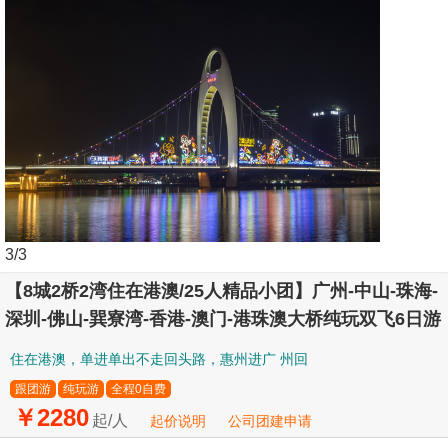
3
/3
【8城2桥2湾住在港澳/25人精品小团】广州-中山-珠海-
深圳-佛山-巽寮湾-香港-澳门-港珠澳大桥纯玩双飞6日游
住在港澳，单进单出不走回头路，惠州进广 州回
跟团游
纯玩游
全程0自费
￥2280
起/人
起价说明
公司团建申请