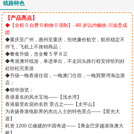
线路特色
【产品亮点】
◆【全程 0 自费 0 购物 0 强制】--80 岁以内畅收-川渝贵成
团
◆重庆至广州，惠州至重庆，拒绝廉价航空，航班稳定不
停飞，飞机上不推销商品；
◆餐食升级，含全餐 5 早 8 正
◆粤港澳环线游，单进单出，不走回头路行程安排恰到好
处轻松完美游
◆升级一晚香港住宿，一晚澳门住宿，一晚巽寮湾海边酒
店；
◆精华游览：
​香港著名的风水宝地——【浅水湾】
香港最受欢迎的名胜 景点之——【太平山】
为表扬香港电影界的杰出人士的特色景点——【星光大
道】
耗资 1200 亿修建的中国奇迹——【乘金巴穿越港珠澳大
桥】