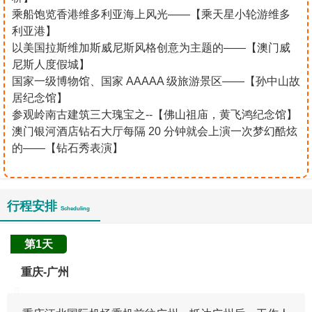
乘船饱览香港维多利亚海上风光——【乘天星小轮游维多
利亚港】
以美国拉斯维加斯威尼斯风格创意为主题的——【澳门威
尼斯人度假城】
国家一级博物馆、国家 AAAAA 级旅游景区——【孙中山故
居纪念馆】
参观岭南古建筑三大瑰宝之--【佛山祖庙，黄飞鸿纪念馆】
澳门银河酒店钻石大厅每隔 20 分钟就会上演一次梦幻酷炫
的——【钻石秀表演】
行程安排
Scheduling
第1天
重庆-广州