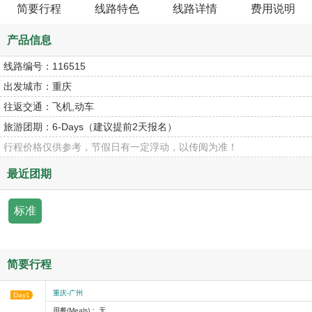
简要行程
线路特色
线路详情
费用说明
产品信息
线路编号：
116515
出发城市：
重庆
往返交通：
飞机,动车
旅游团期：
6-Days（建议提前2天报名）
行程价格仅供参考，节假日有一定浮动，以传阅为准！
最近团期
标准
简要行程
重庆-广州
Day1
用餐(Meals)： 无