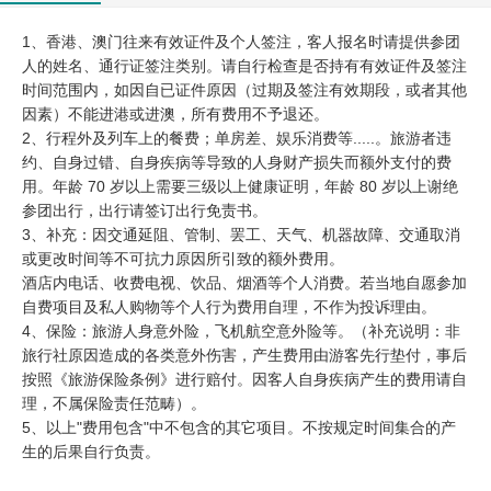
1、香港、澳门往来有效证件及个人签注，客人报名时请提供参团
人的姓名、通行证签注类别。请自行检查是否持有有效证件及签注
时间范围内，如因自已证件原因（过期及签注有效期段，或者其他
因素）不能进港或进澳，所有费用不予退还。
2、行程外及列车上的餐费；单房差、娱乐消费等.....。旅游者违
约、自身过错、自身疾病等导致的人身财产损失而额外支付的费
用。年龄 70 岁以上需要三级以上健康证明，年龄 80 岁以上谢绝
参团出行，出行请签订出行免责书。
3、补充：因交通延阻、管制、罢工、天气、机器故障、交通取消
或更改时间等不可抗力原因所引致的额外费用。
酒店内电话、收费电视、饮品、烟酒等个人消费。若当地自愿参加
自费项目及私人购物等个人行为费用自理，不作为投诉理由。
4、保险：旅游人身意外险，飞机航空意外险等。（补充说明：非
旅行社原因造成的各类意外伤害，产生费用由游客先行垫付，事后
按照《旅游保险条例》进行赔付。因客人自身疾病产生的费用请自
理，不属保险责任范畴）。
5、以上"费用包含"中不包含的其它项目。不按规定时间集合的产
生的后果自行负责。