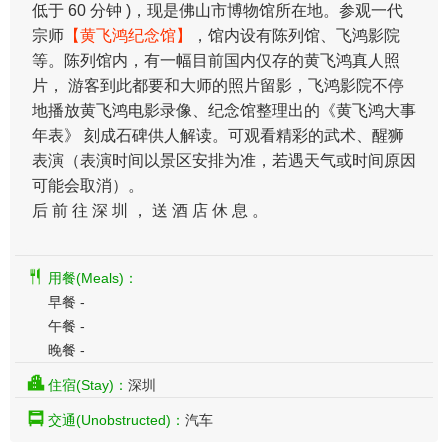
低于 60 分钟 )，现是佛山市博物馆所在地。参观一代
宗师
【黄飞鸿纪念馆】
，馆内设有陈列馆、飞鸿影院
等。陈列馆内，有一幅目前国内仅存的黄飞鸿真人照
片， 游客到此都要和大师的照片留影，飞鸿影院不停
地播放黄飞鸿电影录像、纪念馆整理出的《黄飞鸿大事
年表》 刻成石碑供人解读。可观看精彩的武术、醒狮
表演（表演时间以景区安排为准，若遇天气或时间原因
可能会取消）。
后 前 往 深 圳 ， 送 酒 店 休 息 。
用餐(Meals)：
早餐 -
午餐 -
晚餐 -
住宿(Stay)：
深圳
交通(Unobstructed)：
汽车