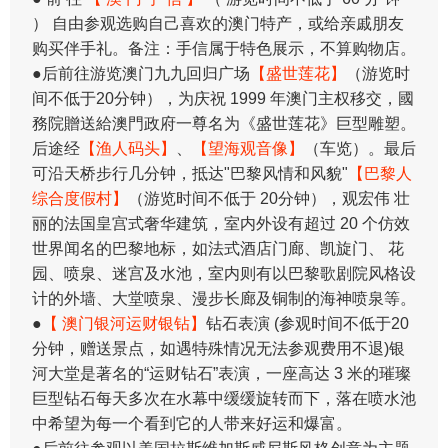
） 自由参观选购自己喜欢的澳门特产，或给亲戚朋友
购买伴手礼。备注：手信属于特色展示，不算购物店。
●后前往游览澳门九九回归广场
【盛世莲花】
（游览时
间不低于20分钟），为庆祝 1999 年澳门主权移交，國
務院贈送給澳門政府一尊名为《盛世莲花》巨型雕塑。
后途经
【渔人码头】
、
【望海观音像】
（车览）。最后
可沿天桥步行几分钟，抵达"巴黎风情和风貌"
【巴黎人
综合度假村】
（游览时间不低于 20分钟），观宏伟 壮
丽的法国皇宫式奢华建筑，室内外设有超过 20 个仿效
世界闻名的巴黎地标，如法式酒店门廊、凯旋门、 花
园、喷泉、迷宫及水池，室内则有以巴黎歌剧院风格设
计的外墙、大堂喷泉、漫步长廊及铜制的海神喷泉等。
●
【 澳门银河运财银钻】
钻石表演 (参观时间不低于20
分钟，赠送景点，如遇特殊情况无法参观费用不退)银
河大堂是著名的“运财钻石”表演，一座高达 3 米的璀璨
巨型钻石每天多次在水幕中缓缓旋转而下，落在喷水池
中希望为每一个看到它的人带来好运和爆富。