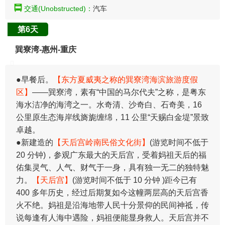
交通(Unobstructed)：
汽车
第6天
巽寮湾-惠州-重庆
●早餐后。
【东方夏威夷之称的巽寮湾海滨旅游度假
区】
——巽寮湾，素有“中国的马尔代夫”之称，是粤东
海水洁净的海湾之一。水奇清、沙奇白、石奇美，16
公里原生态海岸线旖旎缠绵，11 公里“天赐白金堤”景致
卓越。
●新建造的
【天后宫岭南民俗文化街】
(游览时间不低于
20 分钟)，参观广东最大的天后宫，受着妈祖天后的福
佑集灵气、人气、财气于一身，具有独一无二的独特魅
力。
【天后宫】
(游览时间不低于 10 分钟 )距今已有
400 多年历史，经过后期复如今这幢两层高的天后宫香
火不绝。妈祖是沿海地带人民十分景仰的民间神祗，传
说每逢有人海中遇险，妈祖便能显身救人。天后宫并不