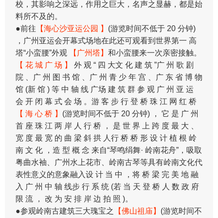
校，其影响之深远，作用之巨大，名声之显赫，都是始
料所不及的。
●前往
【海心沙亚运公园 】
(游览时间不低于 20 分钟)
，广州亚运会开幕式场地在此还可观看到世界第一 高
塔“小蛮腰”外观
【广州塔】
和小蛮腰来一次亲密接触。
【 花 城 广 场 】
外 观 “ 四 大文 化 建 筑 ”广 州 歌 剧
院 、广 州 图 书 馆 、广 州 青 少 年 宫 、广 东 省 博 物
馆 (新 馆 ) 等 中 轴 线 广场 建 筑 群 参 观 广 州 亚 运
会 开 闭 幕 式 会 场 。游 客 步 行 登 桥 珠 江 网 红 桥
【 海 心 桥 】
(游览时间不低于 20 分钟) ， 它 是 广 州
首 座 珠 江 两 岸 人 行 桥 ， 是 世 界 上 跨 度 最 大 、
宽 度 最 宽 的 曲 梁 斜 拱 人行 桥 桥 形 设 计 植 根 岭
南 文 化 ，造 型 概 念 来自“琴鸣绢舞· 岭南花舟”，吸取
粤曲水袖、广州水上花市、岭南古琴等具有岭南文化代
表性意义的意象融入设 计 当 中 ，将 桥 梁 完 美 地 融
入 广 州 中 轴 线步 行 系 统 (若 当 天 登 桥 人 数 政 府
限 流 ， 改 为 安 排 岸 边 拍 照 )。
●参观岭南古建筑三大瑰宝之
【佛山祖庙】
(游览时间不