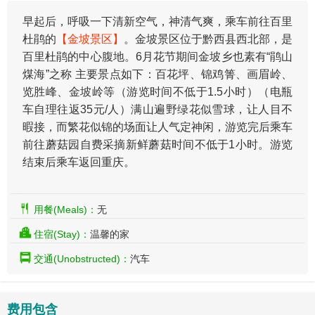
早起后，呼吸一下清新空气，神清气爽，乘车前往百里
杜鹃的
【金坡景区】
。金坡景区位于黔西县西北部，是
百里杜鹃的中心腹地。6月花节期间金坡乡也素有“鹃山
煤海”之称 主要景点如下：百花坪、锦鸡箐、画眉岭、
览胜峰、金坡岭等（游览时间不低于1.5小时）（电瓶
车自理往返35元/人）满山遍野绿花似雪球，让人目不
暇接，而繁花似锦的场面让人气定神闲，游览完后乘车
前往蘑菇园自费采摘新鲜蘑菇时间不低于1小时。游览
结束后乘车返回重庆。
用餐(Meals)：
无
住宿(Stay)：
温馨的家
交通(Unobstructed)：
汽车
费用包含