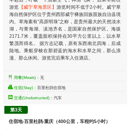
游览
【威宁草海景区】
游览时间不低于2小时。威宁草
海自然保护区位于贵州西部威宁彝族回族苗族自治县境
内。草海素有“高原明珠”之称，是贵州最大的天然淡水
湖，与青海湖、滇池齐名，是国家自然保护区。海拔
2171.7米，覆盖面积保持在30平方公里以上，以水草
繁茂而得名。 据方志记载，原有东西南北四海，后成
陆地。乘船穿梭在那碧蓝的海水和水草之间，那么浪
漫、那么休闲。游览完后乘车入住酒店。
用餐(Meals)：
无
住宿(Stay)：
百里杜鹃住宿地
交通(Unobstructed)：
汽车
第3天
住宿地-百里杜鹃-重庆（400公里，车程约5小时）