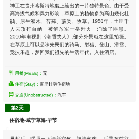
神工在贵州喀斯特地貌上绘出的一片独特景色。由于受
高海拔气候和风力影响，草原上的植物多为高山矮化杜
鹃、原生灌木、苔藓、蕨类、牧草。1950年，土匪千
人去攻打百纳，被解放军一举歼灭，消除了匪患。
2010年电视剧《奢香夫人》,部分外景就在这里拍摄。
在草原上可以品味先民们的骑马、射猎、登山、滑雪、
竞技乐趣，梦回我们祖先的生活年代。入住酒店。
用餐(Meals)：
无
住宿(Stay)：
百里杜鹃住宿地
交通(Unobstructed)：
汽车
第2天
住宿地-威宁草海-毕节
早起后，呼吸一下清新空气，神清气爽， 后乘车前往