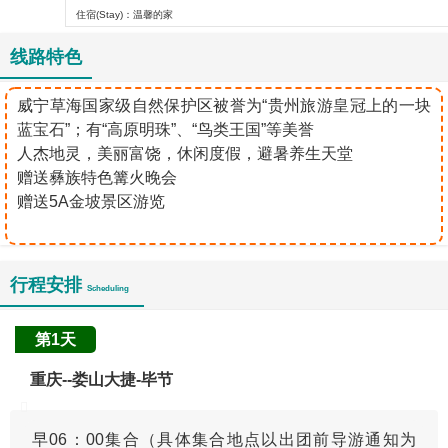
住宿(Stay)：温馨的家
线路特色
威宁草海国家级自然保护区被誉为“贵州旅游皇冠上的一块
蓝宝石”；有“高原明珠”、“鸟类王国”等美誉
人杰地灵，美丽富饶，休闲度假，避暑养生天堂
赠送彝族特色篝火晚会
赠送5A金坡景区游览
行程安排
Scheduling
第1天
重庆--娄山大捷-毕节
早06：00集合（具体集合地点以出团前导游通知为