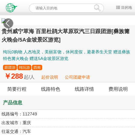
目的地
贵州威宁草海 百里杜鹃大草原双汽三日跟团游[彝族篝
火晚会/5A金坡景区游览]
纯玩0购物 人杰地灵，美丽富饶，休闲度假，避暑养生天堂 赠送彝族
特色篝火晚会 赠送5A金坡景区游览
跟团游
纯玩游
西南
￥288
起/人
起价说明
公司团建申请
简要行程
线路特色
线路详情
费用说明
产品信息
线路编号：
112749
出发城市：
重庆
往返交通：
汽车