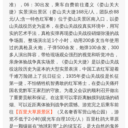
准），06：30出发，乘车自费前往遵义《娄山关大
捷》实景演出景区（娄山关大捷168元/人，团队价88
元/人;含一特色红军餐）位于娄山关景区南入口，以娄
山关战役历史为蓝本，在娄山关战役真实环境中，用写
实的艺术手法，真枪实弹再现娄山关战役硝烟弥漫的战
争场面。整场演出近1个小时，动用200多支当年使用
过的真枪及火炮，子弹500余发，炮弹100余发，300
多人演出阵容，带给现场观众强烈的视觉和听觉冲击，
亲身体验战争真实场景，《娄山关大捷》是以娄山关战
役这段历史为蓝本的大型实景表演，中国工农红军迎着
千难万险踏上了抗日征尘，1935年娄山关战役是长征
第一捷，不怕牺牲机智勇敢的红军将士，在娄山关痛歼
国名党黔军王家烈的守敌。为遵义会议的顺利召开做出
了重要贡献和保证。在这里可以零距离触摸到战场的硝
烟、可以近距离体验到战争的震憾。游览完之后乘车前
往
【百里大草原景区】
（又名奢香军营山地公园），游
览不低于2小时(观光车自理10元/人）百里杜鹃大草原
是一颗镶嵌在“地球彩带”上的绿宝石，是大自然的鬼斧