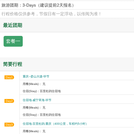
旅游团期：
3-Days（建议提前2天报名）
行程价格仅供参考，节假日有一定浮动，以传阅为准！
最近团期
套餐一
简要行程
重庆--娄山大捷-毕节
Day1
用餐(Meals)： 无
住宿(Stay)：百里杜鹃住宿地
住宿地-威宁草海-毕节
Day2
用餐(Meals)： 无
住宿(Stay)：百里杜鹃住宿地
住宿地-百里杜鹃-重庆（400公里，车程约5小时）
Day3
用餐(Meals)： 无