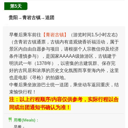
第5天
贵阳→青岩古镇→送团
早餐后乘车前往
【青岩古镇】
（游览时间1.5小时左右)
（含青岩古镇通票，古镇内有道观烧香祈福活动，属于
景区内自由自愿参与项目，请根据个人宗教信仰及经济
条件谨慎参与），是国家AAAAA级旅游区，古镇建于
明洪武一年（1378年），以密集的古建筑群、保存完
好的古民居和浓厚的历史文化氛围而享誉海内外，这里
也是电影《寻枪》的拍摄地。
中餐后乘坐旅游巴士统一送团，乘坐动车返回重庆，结
束愉快行程！
注：以上行程顺序/内容仅供参考，实际行程以合
同或出团通知书确认为准！
用餐(Meals)：
早餐 -