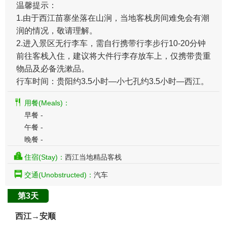
温馨提示：
1.由于西江苗寨坐落在山涧，当地客栈房间难免会有潮
润的情况，敬请理解。
2.进入景区无行李车，需自行携带行李步行10-20分钟
前往客栈入住，建议将大件行李存放车上，仅携带贵重
物品及必备洗漱品。
行车时间：贵阳约3.5小时—小七孔约3.5小时—西江。
用餐(Meals)：
早餐 -
午餐 -
晚餐 -
住宿(Stay)：
西江当地精品客栈
交通(Unobstructed)：
汽车
第3天
西江→安顺