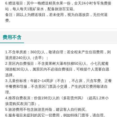
6.赠送项目：其中一晚赠送精美水果一份，全天24小时专车免费接
站，每人每天1瓶矿泉水，配备旅游百宝箱。
备注：因以上为赠送项目，若未使用，视为自愿放弃，无任何退
费。
费用不含
1.不含单房差：360元/人，敬请自理；若全程未产生住宿费用，则
退房差240元/人（含早）；
2.景区内自费项目：不含黄果树大瀑布扶梯50元/人、小七孔鸳鸯
湖游船30元/人，属景区内不必须自费项目，可根据个人需要自愿
选择。
3.儿童价标准：年龄2~14周岁（不含），不占床，只含车费、正餐
半餐费和导服，不含景区门票及小交通，产生的其它费用敬请自
理。
4.推荐自费表演：价值198元/人的《多彩贵州风》（超高1.2米小
孩需购买表演门票）。
5.旅游费用不包含旅游意外险，建议客人自行购买。
6.服务项目未提到的其它一切费用，例如特殊门票等，请自理。