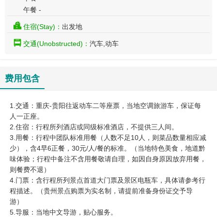
午餐 -
住宿(Stay)：
出发地
交通(Unobstructed)：
汽车,动车
费用包含
1.交通：重庆-贵阳往返动车二等座票，当地空调旅游车，保证每
人一正座。
2.住宿：行程所列酒店或同级标准酒店，不提供三人间。
3.用餐：行程中团队标准用餐（人数不足10人，则菜品数量相应减
少），含4早6正餐，30元/人/餐的标准。（当地特色美食，地道黔
味体验；行程中备注不含用餐敬请自理，如因自身原因放弃用餐，
则餐费不退）
4.门票：含行程所列景点首道大门票及景区电瓶车，具体请参考行
程描述。（贵州景点购票为实名制，请提前准备身份证交予导
游）
5.导服：当地中文导游，贴心服务。