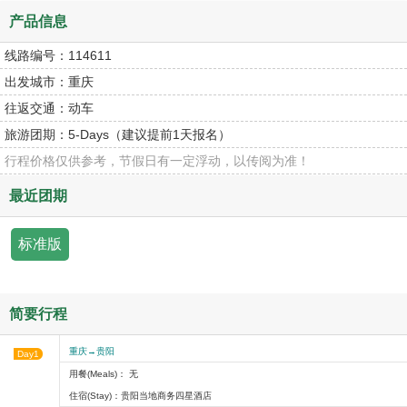
产品信息
线路编号：
114611
出发城市：
重庆
往返交通：
动车
旅游团期：
5-Days（建议提前1天报名）
行程价格仅供参考，节假日有一定浮动，以传阅为准！
最近团期
标准版
简要行程
重庆→贵阳
Day1
用餐(Meals)： 无
住宿(Stay)：贵阳当地商务四星酒店