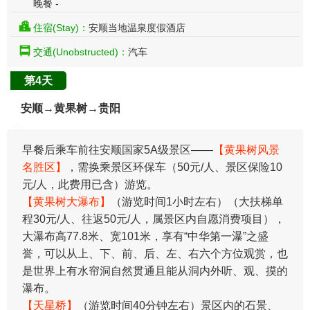
晚餐 -
住宿(Stay)：
安顺当地温泉度假酒店
交通(Unobstructed)：
汽车
第4天
安顺→黄果树→贵阳
​早餐后乘车前往安顺国家5A级景区——
【黄果树风景
名胜区】
，需换乘景区环保车（50元/人、景区保险10
元/人，此费用已含）游览。
【黄果树大瀑布】
（游览时间1小时左右）（大扶梯单
程30元/人、往返50元/人，属景区内自愿消费项目），
大瀑布高77.8米、宽101米，享有“中华第一瀑”之盛
誉，可以从上、下、前、后、左、右六个方位观赏，也
是世界上有水帘洞自然贯通且能从洞内外听、观、摸的
瀑布。
【天星桥】
（游览时间40分钟左右）景区内的石景、