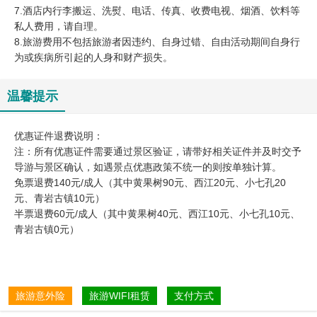
7.酒店内行李搬运、洗熨、电话、传真、收费电视、烟酒、饮料等
私人费用，请自理。
8.旅游费用不包括旅游者因违约、自身过错、自由活动期间自身行
为或疾病所引起的人身和财产损失。
温馨提示
​优惠证件退费说明：
注：所有优惠证件需要通过景区验证，请带好相关证件并及时交予
导游与景区确认，如遇景点优惠政策不统一的则按单独计算。
免票退费140元/成人（其中黄果树90元、西江20元、小七孔20
元、青岩古镇10元）
半票退费60元/成人（其中黄果树40元、西江10元、小七孔10元、
青岩古镇0元）
旅游意外险
旅游WIFI租赁
支付方式