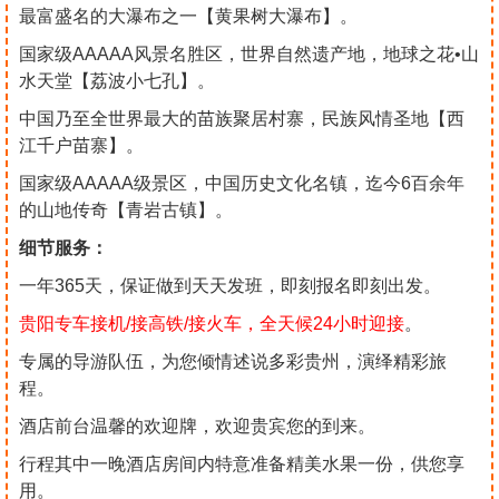
最富盛名的大瀑布之一【黄果树大瀑布】。
国家级AAAAA风景名胜区，世界自然遗产地，地球之花•山
水天堂【荔波小七孔】。
中国乃至全世界最大的苗族聚居村寨，民族风情圣地【西
江千户苗寨】。
国家级AAAAA级景区，中国历史文化名镇，迄今6百余年
的山地传奇【青岩古镇】。
细节服务：
一年365天，保证做到天天发班，即刻报名即刻出发。
贵阳专车接机/接高铁/接火车，全天候24小时迎接
。
专属的导游队伍，为您倾情述说多彩贵州，演绎精彩旅
程。
酒店前台温馨的欢迎牌，欢迎贵宾您的到来。
行程其中一晚酒店房间内特意准备精美水果一份，供您享
用。