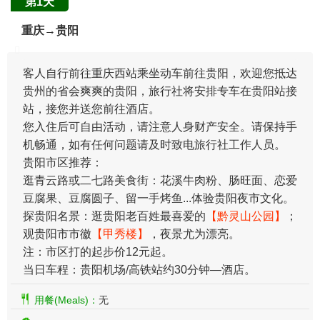
第1天
重庆→贵阳
客人自行前往重庆西站乘坐动车前往贵阳，欢迎您抵达
贵州的省会爽爽的贵阳，旅行社将安排专车在贵阳站接
站，接您并送您前往酒店。
您入住后可自由活动，请注意人身财产安全。请保持手
机畅通，如有任何问题请及时致电旅行社工作人员。
贵阳市区推荐：
逛青云路或二七路美食街：花溪牛肉粉、肠旺面、恋爱
豆腐果、豆腐圆子、留一手烤鱼...体验贵阳夜市文化。
探贵阳名景：逛贵阳老百姓最喜爱的
【黔灵山公园】
；
观贵阳市市徽
【甲秀楼】
，夜景尤为漂亮。
注：市区打的起步价12元起。
当日车程：贵阳机场/高铁站约30分钟—酒店。
用餐(Meals)：
无