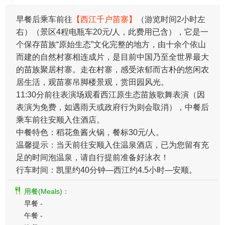
​早餐后乘车前往
【西江千户苗寨】
（游览时间2小时左
右）（景区4程电瓶车20元/人，此费用已含），它是一
个保存苗族“原始生态”文化完整的地方，由十余个依山
而建的自然村寨相连成片，是目前中国乃至全世界最大
的苗族聚居村寨。走在村寨，感受浓郁而古朴的悠闲农
居生活，观苗寨吊脚楼景观，赏田园风光。
11:30分前往表演场观看西江原生态苗族歌舞表演（因
表演为免费，如遇雨天或政府行为则会取消），中餐后
乘车前往安顺入住酒店。
中餐特色：稻花鱼酱火锅，餐标30元/人。
温馨提示：当天前往安顺入住温泉酒店，已为您留有充
足的时间泡温泉，请自行提前准备好泳衣！
行车时间：凯里约40分钟—西江约4.5小时—安顺。
用餐(Meals)：
早餐 -
午餐 -