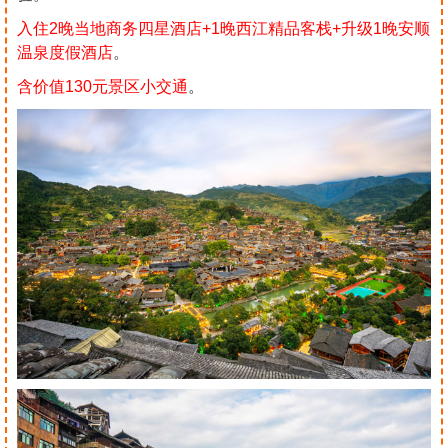
入住2晚当地商务四星酒店+1晚西江精品客栈+升级1晚安顺
温泉度假酒店
。
含价值130元景区小交通
。