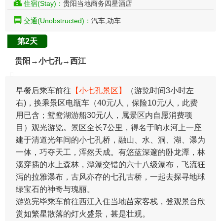
住宿(Stay)：
贵阳当地商务四星酒店
交通(Unobstructed)：
汽车,动车
第2天
贵阳→小七孔→西江
​早餐后乘车前往
【小七孔景区】
（游览时间3小时左
右)，换乘景区电瓶车（40元/人，保险10元/人，此费
用已含；鸳鸯湖游船30元/人，属景区内自愿消费项
目）观光游览。景区全长7公里，得名于响水河上一座
建于清道光年间的小七孔桥，融山、水、洞、湖、瀑为
一体，巧夺天工，浑然天成。有悠蓝深邃的卧龙潭，林
溪穿插的水上森林，潭瀑交错的六十八级瀑布，飞流狂
泻的拉雅瀑布，古风亦存的七孔古桥，一起去探寻地球
绿宝石的神奇与瑰丽。
游览完毕乘车前往西江入住当地苗家客栈，登观景台欣
赏如繁星散落的灯火盛景，甚是壮观。