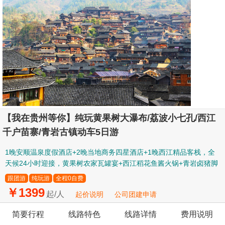
【我在贵州等你】纯玩黄果树大瀑布/荔波小七孔/西江
千户苗寨/青岩古镇动车5日游
1晚安顺温泉度假酒店+2晚当地商务四星酒店+1晚西江精品客栈，全
天候24小时迎接，黄果树农家瓦罐宴+西江稻花鱼酱火锅+青岩卤猪脚
跟团游
纯玩游
全程0自费
￥1399
起/人
起价说明
公司团建申请
简要行程
线路特色
线路详情
费用说明