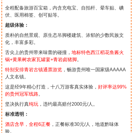
全程配备旅游百宝箱，内含充电宝、自拍杆、晕车贴、碘
伏、医用棉签、创可贴等。
超级体验：
质朴的自然景观、原生态吊脚楼建筑、浓郁的少数民族文
化，丰富多彩。
舌尖上的贵州带来味蕾的碰撞，
地标特色西江稻花鱼酱火
锅+黄果树农家瓦罐宴+青岩卤猪脚
。
特别安排青岩古镇通票游览
，畅游贵州唯一国家级AAAAA
人文名镇。
这是经9年精心打造，十八万游客真实体验，
好评率达99%
的贵州冠军线路
。
坚决执行真
纯玩
，违约最高赔付2000元/人。
标准透明：
酒店含早，全程6正餐
，正餐标准30元/人，地道黔味体
验。