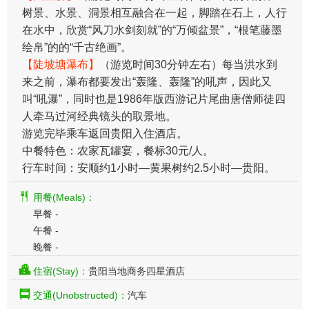
树景、水景、洞景相互融合在一起，脚踏在石上，人行
在水中，欣赏“风刀水剑刻就”的“万倾盆景”，“根笔藤墨
绘帛”的的“千古绝画”。
【陡坡塘瀑布】
（游览时间30分钟左右）每当洪水到
来之前，瀑布都要发出“轰隆、轰隆”的吼声，因此又
叫“吼瀑”，同时也是1986年版西游记片尾曲唐僧师徒四
人牵马过河经典镜头的取景地。
游览完毕乘车返回贵阳入住酒店。
中餐特色：农家瓦罐宴，餐标30元/人。
行车时间：安顺约1小时—黄果树约2.5小时—贵阳。
用餐(Meals)：
早餐 -
午餐 -
晚餐 -
住宿(Stay)：
贵阳当地商务四星酒店
交通(Unobstructed)：
汽车