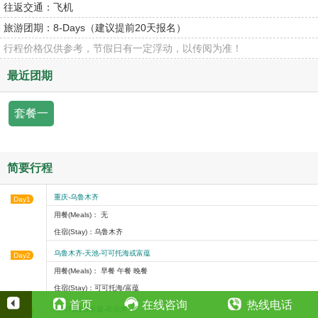
往返交通：
飞机
旅游团期：
8-Days（建议提前20天报名）
行程价格仅供参考，节假日有一定浮动，以传阅为准！
最近团期
套餐一
简要行程
重庆-乌鲁木齐
Day1
用餐(Meals)： 无
住宿(Stay)：乌鲁木齐
乌鲁木齐-天池-可可托海或富蕴
Day2
用餐(Meals)： 早餐 午餐 晚餐
住宿(Stay)：可可托海/富蕴
首页
在线咨询
热线电话
可可托海或富蕴-布尔津
Day3