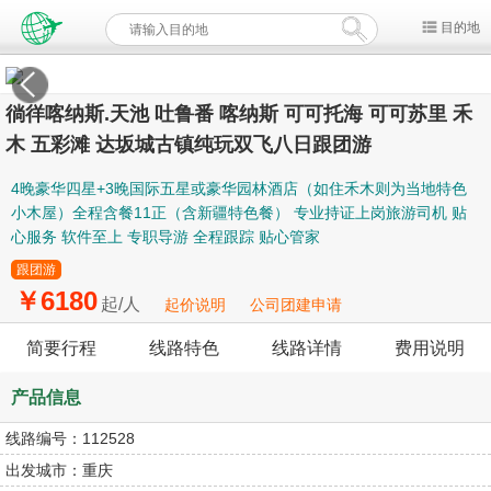
目的地
徜徉喀纳斯.天池 吐鲁番 喀纳斯 可可托海 可可苏里 禾
木 五彩滩 达坂城古镇纯玩双飞八日跟团游
4晚豪华四星+3晚国际五星或豪华园林酒店（如住禾木则为当地特色
小木屋）全程含餐11正（含新疆特色餐） 专业持证上岗旅游司机 贴
心服务 软件至上 专职导游 全程跟踪 贴心管家
跟团游
￥6180
起/人
起价说明
公司团建申请
简要行程
线路特色
线路详情
费用说明
产品信息
线路编号：
112528
出发城市：
重庆