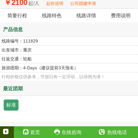
￥2100
起/人
起价说明
公司团建申请
简要行程
线路特色
线路详情
费用说明
产品信息
线路编号：
111829
出发城市：
重庆
往返交通：
轮船
旅游团期：
4-Days（建议提前3天报名）
行程价格仅供参考，节假日有一定浮动，以传阅为准！
最近团期
标准
简要行程
首页
在线咨询
热线电话