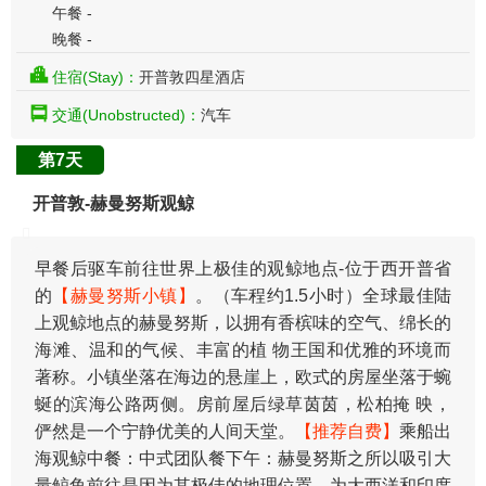
午餐 -
晚餐 -
住宿(Stay)：
开普敦四星酒店
交通(Unobstructed)：
汽车
第7天
开普敦-赫曼努斯观鲸
早餐后驱车前往世界上极佳的观鲸地点-位于西开普省
的
【赫曼努斯小镇】
。（车程约1.5小时）全球最佳陆
上观鲸地点的赫曼努斯，以拥有香槟味的空气、绵长的
海滩、温和的气候、丰富的植 物王国和优雅的环境而
著称。小镇坐落在海边的悬崖上，欧式的房屋坐落于蜿
蜒的滨海公路两侧。房前屋后绿草茵茵，松柏掩 映，
俨然是一个宁静优美的人间天堂。
【推荐自费】
乘船出
海观鲸中餐：中式团队餐下午：赫曼努斯之所以吸引大
量鲸鱼前往是因为其极佳的地理位置，为大西洋和印度