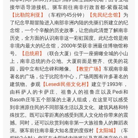
接华语导游接机。驱车前往南非行政首都-紫薇花城
【比勒陀利亚】
（车程约45分钟）
【先民纪念馆】
为
了纪念早期冒险进入南部非洲内陆的先驱们所建立的纪
念馆，一个个辛酸的历史故事，让您由此清楚了解南非
历史，全方面的认识南非这一彩虹国度。此纪念馆是南
非境内最大的纪念馆，2000年荣获非洲最佳博物馆称
号。
【总统府】
（联合大厦）位于一座俯瞰全城的小山
上，南非总统的办公地。大厦前面是整齐、优美的花
园，园中立有纪念碑和雕像。
【教堂广场】
车观南非最
著名的广场，位于比陀市中心，广场周围有许多著名的
建筑物。参观
【Lesedi民俗文化村】
建立于1993年，
由科萨人的卡萨庄、祖鲁人的祖鲁庄以及Pedi和
Basoth庄等五个部落的土著人组成，在这里可以感受
到非洲原住民的不同部落生活以及文化、建筑风格和特
殊技艺。既可以零距离的感受到黑人文化给你带来的震
撼。同时，还可以欣赏到南非第一大族祖鲁人的舞蹈表
演。驱车前往南非最大知名度的度假村
【太阳城】
（车