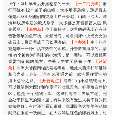
上午：酒店早餐后开始精彩的一天：
【十二门徒峰】
象
征耶稣有12个弟子的山峰，大多烟雾袅绕，远远看去
像是耶稣组织他们围绕桌山在开会呢，山峰下沿大西洋
海岸线所修建的欧式别墅，大多都是开普顿富人区.风
光秀丽。
【海豹岛】
位于豪特湾，这里的码头现存有开
普敦最早的鱼市场。乘船出海，可看到海中央光秃秃的
礁石上，聚居着成千只软毛海豹。
【企鹅滩】
南非的企
鹅是唯一一种生活在热带的企鹅，开普敦东海岸的西蒙
镇,有个被称为“漂砾”的小海湾，是非洲唯一可以近距离
观赏到企鹅的地方。午餐：中式团队餐下午:
【好望
角】
非洲大陆西南端的著名岬角，地处大西洋和印度洋
相会之处，苏伊士运河 未开通之前，欧洲通往亚洲的
海上必经之路。
【开普角点】
沿着半山小路缓缓而上,
可以眺望到大西洋和印度洋的壮观景色。好望角自然护
区，也是 一个植物宝库，这里拥有全世界最古老、完
全处于原生态的灌木层，有从来没有受过人类干扰的原
始植物群；有时还可看到狒狒、非洲旋角大羚羊等动物
间或在眼前一跃而过。在大西洋边红色的卵石滩上，时