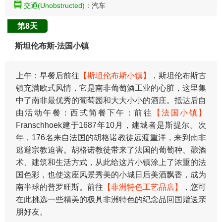
交通(Unobstructed)：
汽车
第8天
斯坦伦布斯-法国小镇
上午：早餐后前往
【斯坦伦布斯小镇】
，斯坦伦布斯古
镇充满欧式风情，它是南非葡萄酒工业的心脏，这里集
中了南非最优秀的葡萄园和大大小小的酒庄。抵达后自
由活动午餐：西式简餐下午：前往
【法国小镇】
Franschhoek建于1687年10月，建城者是斯提尔。次
年，176名来自法国的胡格诺教徒远渡重洋，来到南非
逃避宗教迫害。胡格诺教徒带来了法国的葡萄种、酿酒
术、建筑和生活方式，从此给这片小镇涂上了浓重的法
国色彩，也使这座风景秀美的小城日后美酒飘香，成为
南半球的普罗旺斯。前往
【非洲特色工艺品店】
，您可
在此挑选一些精美的极具非洲特色的纪念品回国赠送亲
朋好友。