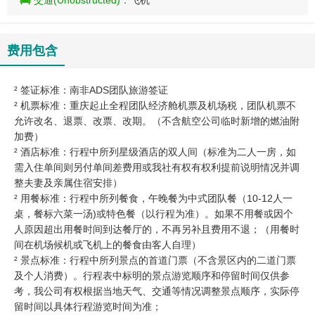
交通(Unobstructed)：
飞机
费用包含
² 签证标准：南非ADS团队旅游签证
² 机票标准：重庆起止全程团队经济舱机票及机场税，团队机票不
允许改名、退票、改票、改期。（不含航空公司临时新增的燃油附
加费）
² 酒店标准：行程中所列星级酒店的双人间（标准为二人一房，如
需入住单间则另付单间差费用或我社有权有权利提前说明情况并调
整夫妻及亲属住宿安排）
² 用餐标准：行程中所列餐食，午晚餐为中式团队餐（10-12人一
桌，餐标六菜一汤)或特色餐（以行程为准）。如果不用餐或因个
人原因超出用餐时间到达餐厅的，不再另补且费用不退；（用餐时
间在机场候机或飞机上的餐食由客人自理）
² 景点标准：行程中所列景点的首道门票（不含景区内的二道门票
及个人消费）。行程表中标明的景点游览顺序和停留时间仅供参
考，我公司有权根据当地天气、交通等情况调整景点顺序，实际停
留时间以具体行程游览时间为准；