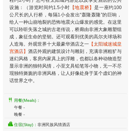
程约2小时）您可在太阳城内游览以及享受酒店的公共
设施：（游览时间约1.5小时
【地震桥】
是一座约100
公尺长的人行桥，每隔1小会发出“轰隆轰隆”的巨响，
给人一种山崩地裂的恐怖地震火山爆发的感觉。在这里
可以聆听失落之城的古老传说，桥廊由非洲大象雕塑组
成，象征生命的坚韧。还可观看到优美的高尔夫球场和
人造海。外观世界十大最豪华酒店之一
【太阳城迷城皇
宫酒店】
酒店外观的建筑设计与雕刻，充满非洲粗犷与
迷幻风格，客房内家具上的浮雕，也都以各种动物造型
显示非洲的独特风情，小至文具铅笔等小物，无一不尽
现独特旖旎的非洲风格，让人好像处身于某个虚幻的神
话世界之中。
用餐(Meals)：
午餐 -
晚餐 -
住宿(Stay)：
非洲民族风情酒店