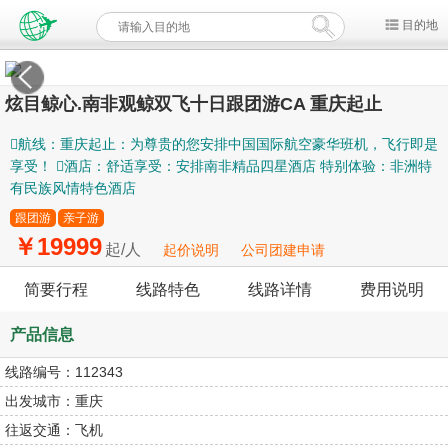
目的地
炫目鲸心.南非观鲸双飞十日跟团游CA 重庆起止
航线：重庆起止：为尊贵的您安排中国国际航空豪华班机，飞行即是
享受！ 酒店：舒适享受：安排南非精品四星酒店 特别体验：非洲特
有民族风情特色酒店
跟团游
亲子游
￥19999
起/人
起价说明
公司团建申请
简要行程
线路特色
线路详情
费用说明
产品信息
线路编号：
112343
出发城市：
重庆
往返交通：
飞机