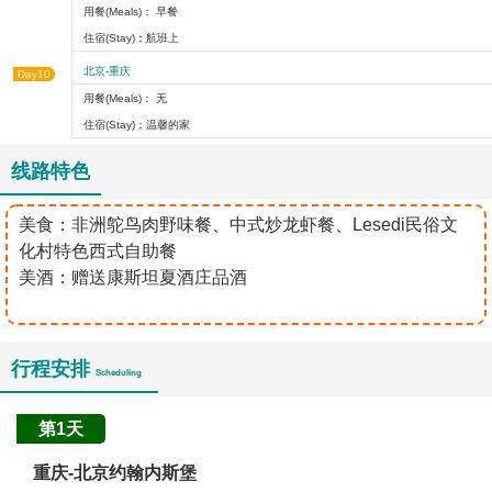
用餐(Meals)： 早餐
住宿(Stay)：航班上
北京-重庆
Day10
用餐(Meals)： 无
住宿(Stay)：温馨的家
线路特色
美食：非洲鸵鸟肉野味餐、中式炒龙虾餐、Lesedi民俗文
化村特色西式自助餐
​美酒：赠送康斯坦夏酒庄品酒
行程安排
Scheduling
第1天
重庆-北京约翰内斯堡