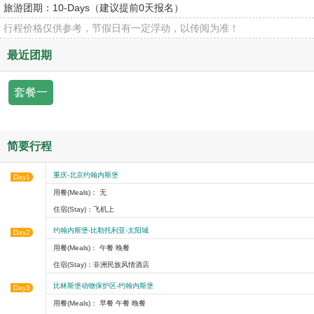
旅游团期：
10-Days（建议提前0天报名）
行程价格仅供参考，节假日有一定浮动，以传阅为准！
最近团期
套餐一
简要行程
重庆-北京约翰内斯堡
Day1
用餐(Meals)： 无
住宿(Stay)：飞机上
约翰内斯堡-比勒托利亚-太阳城
Day2
用餐(Meals)： 午餐 晚餐
住宿(Stay)：非洲民族风情酒店
比林斯堡动物保护区-约翰内斯堡
Day3
用餐(Meals)： 早餐 午餐 晚餐