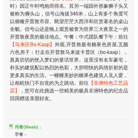
时）因正午时鸣炮而得名。其另一端因外形象狮子头又
被称为狮头山，信号山海拔346米，山上有多个角度可
以俯瞰开普敦市容、眺望茫茫大西洋和欣赏著名的桌山
全貌。信号山还是晚上观赏被誉为世界三大夜景之一的
开普敦夜景的最佳地点。午餐：中式团队餐下午：前往
【马来区Bo-Kaap】
外观.开普敦最有糖果色房屋,五颜
六色房子：行走在开普敦马来波卡普区（bo-kaap），
真真切切的恍入梦幻的童话世界。这里没有名车豪宅，
朴实的建筑配以热烈的色彩，大胆明快的风情折射的是
更多真实的生活。一幢幢美妙的糖果色建筑人见人爱，
让相机快门不自觉的为之跳动。前往
【非洲特色工艺品
店】
，您可在此挑选一些精美的极具非洲特色的纪念品
回国赠送亲朋好友。
用餐(Meals)：
早餐 -