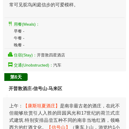
常可见驼鸟闲庭信步的可爱模样。
用餐(Meals)：
早餐 -
午餐 -
晚餐 -
住宿(Stay)：
开普敦四星酒店
交通(Unobstructed)：
汽车
第6天
开普敦酒庄-信号山-马来区
上午：
【康斯坦夏酒庄】
是南非最古老的酒庄，在此不
但能够欣赏引人入胜的田园风光和17世纪的荷兰式庄
式建筑.特别安排品尝五种不同的南非当地红酒，领略
西方的红酒文化。
【信号山】
（乘车上山，游览约1小