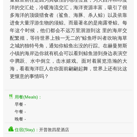
洋的交汇处，冷暖海流交汇，海洋资源丰富，吸引了很
多海洋的顶级猎食者（鲨鱼、海豚、杀人鲸）以及依靠
进食大量浮游生物的须鲸。而最著名的是南露脊鲸。每
年这个时候，他们都会不远万里洄游到这 里的海岸交
配繁殖，等待世界上独一无二的“鲸鱼呼叫者吹响海草
之城的独特号角，通知你鲸鱼出没的行踪。在赫曼努斯
小镇的海岸边你就有机会可以看到鲸鱼游到身边表演空
中腾跃、水中倒立，击水嬉戏。面对着展览浩瀚的大
海，看着海洋巨人在你面前翩翩起舞，世界上还有比这
更惬意的事情吗？
用餐(Meals)：
早餐 -
午餐 -
晚餐 -
住宿(Stay)：
开普敦四星酒店