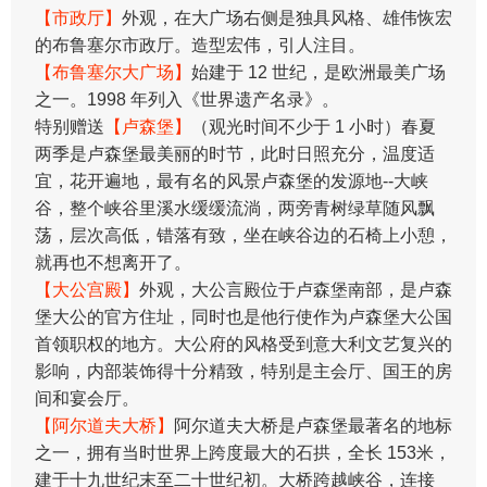
【市政厅】
外观，在大广场右侧是独具风格、雄伟恢宏
的布鲁塞尔市政厅。造型宏伟，引人注目。
【布鲁塞尔大广场】
始建于 12 世纪，是欧洲最美广场
之一。1998 年列入《世界遗产名录》。
特别赠送
【卢森堡】
（观光时间不少于 1 小时）春夏
两季是卢森堡最美丽的时节，此时日照充分，温度适
宜，花开遍地，最有名的风景卢森堡的发源地--大峡
谷，整个峡谷里溪水缓缓流淌，两旁青树绿草随风飘
荡，层次高低，错落有致，坐在峡谷边的石椅上小憩，
就再也不想离开了。
【大公宫殿】
外观，大公言殿位于卢森堡南部，是卢森
堡大公的官方住址，同时也是他行使作为卢森堡大公国
首领职权的地方。大公府的风格受到意大利文艺复兴的
影响，内部装饰得十分精致，特别是主会厅、国王的房
间和宴会厅。
【阿尔道夫大桥】
阿尔道夫大桥是卢森堡最著名的地标
之一，拥有当时世界上跨度最大的石拱，全长 153米，
建于十九世纪末至二十世纪初。大桥跨越峡谷，连接