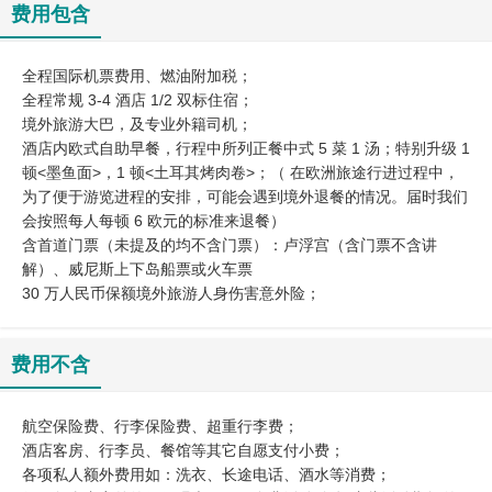
费用包含
全程国际机票费用、燃油附加税；
全程常规 3-4 酒店 1/2 双标住宿；
境外旅游大巴，及专业外籍司机；
酒店内欧式自助早餐，行程中所列正餐中式 5 菜 1 汤；特别升级 1
顿<墨鱼面>，1 顿<土耳其烤肉卷>；（ 在欧洲旅途行进过程中，
为了便于游览进程的安排，可能会遇到境外退餐的情况。届时我们
会按照每人每顿 6 欧元的标准来退餐）
含首道门票（未提及的均不含门票）：卢浮宫（含门票不含讲
解）、威尼斯上下岛船票或火车票
30 万人民币保额境外旅游人身伤害意外险；
费用不含
航空保险费、行李保险费、超重行李费；
酒店客房、行李员、餐馆等其它自愿支付小费；
各项私人额外费用如：洗衣、长途电话、酒水等消费；