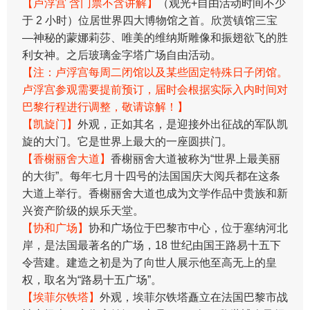
【卢浮宫 含门票不含讲解】
（观光+自由活动时间不少
于 2 小时）位居世界四大博物馆之首。欣赏镇馆三宝
—神秘的蒙娜莉莎、唯美的维纳斯雕像和振翅欲飞的胜
利女神。之后玻璃金字塔广场自由活动。
【注：卢浮宫每周二闭馆以及某些固定特殊日子闭馆。
卢浮宫参观需要提前预订，届时会根据实际入内时间对
巴黎行程进行调整，敬请谅解！】
【凯旋门】
外观，正如其名，是迎接外出征战的军队凯
旋的大门。它是世界上最大的一座圆拱门。
【香榭丽舍大道】
香榭丽舍大道被称为“世界上最美丽
的大街”。每年七月十四号的法国国庆大阅兵都在这条
大道上举行。香榭丽舍大道也成为文学作品中贵族和新
兴资产阶级的娱乐天堂。
【协和广场】
协和广场位于巴黎市中心，位于塞纳河北
岸，是法国最著名的广场，18 世纪由国王路易十五下
令营建。建造之初是为了向世人展示他至高无上的皇
权，取名为“路易十五广场”。
【埃菲尔铁塔】
外观，埃菲尔铁塔矗立在法国巴黎市战