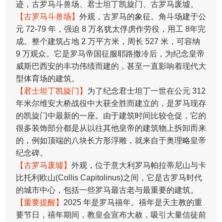
迹，古罗马斗兽场、君士坦丁凯旋门、古罗马废墟。
【古罗马斗兽场】
外观，古罗马的象征。角斗场建于公
元 72-79 年，强迫 8 万名犹太俘虏作劳役，用工 8年完
成。整个建筑占地 2 万平方米，周长 527 米，可容纳
9 万观众。它是罗马帝国征服耶路撒冷后，为纪念皇帝
威斯巴西安的丰功伟绩而建的，甚至一直影响着现代大
型体育场的建筑。
【君士坦丁凯旋门】
为了纪念君士坦丁一世在公元 312
年米尔维安大桥战役中大获全胜而建立的，是罗马现存
的凯旋门中最新的一座。由于建筑时间比较仓促，它的
很多装饰部分都是从以往其他皇帝的建筑物上拆卸而来
的，例如顶端的八块长方形浮雕，就来自于奥理略皇帝
纪念碑。
【古罗马废墟】
外观，位于意大利罗马帕拉蒂尼山与卡
比托利欧山(Collis Capitolinus)之间，它是古罗马时代
的城市中心，包括一些罗马最古老与最重要的建筑。
【重要提醒】
2025 年是罗马禧年。禧年是天主教的重
要节日，禧年期间，教皇会宣布大赦，吸引大量信徒前