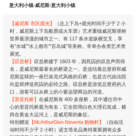
意大利小镇-威尼斯-意大利小镇
【威尼斯 市区观光】
（总上下岛+观光时间不少于 2 小
时，威尼斯上下岛船票或火车票）艺术重镇威尼斯堪称
世界最浪漫的城市之一。有 117 条水道纵横交叉，享
有“水城”“水上都市”“百岛城”等美称。常举办各类艺术类
展览。
【叹息桥】
叹息桥建于 1603 年，因死囚的叹息声而得
名，是威尼斯最著名的桥梁之一。是连结着总督府和威
尼斯监狱的一座巴洛克式风格的石桥，也是古代由法院
向监狱押送死囚的必经之路。叹息桥是游览总督府的入
口，游客可以从桥上的小窗远望两边的河道。
【里亚托桥】
在威尼斯有 400 多座桥，其中通往市中
心的里亚托桥最为有名，它全部用白色大理石筑成，横
跨在黄金大运河上，是威尼斯的象征。
特别赠送
【McArthurGlen Noventa 购物村】
（自由活
动时间不少于 2 小时）诺文塔名品奥特莱斯拥有众多