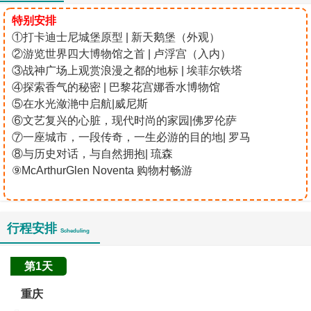
特别安排
①打卡迪士尼城堡原型 | 新天鹅堡（外观）
②游览世界四大博物馆之首 | 卢浮宫（入内）
③战神广场上观赏浪漫之都的地标 | 埃菲尔铁塔
④探索香气的秘密 | 巴黎花宫娜香水博物馆
⑤在水光潋滟中启航|威尼斯
⑥文艺复兴的心脏，现代时尚的家园|佛罗伦萨
⑦一座城市，一段传奇，一生必游的目的地| 罗马
⑧与历史对话，与自然拥抱| 琉森
⑨McArthurGlen Noventa 购物村畅游
行程安排
Scheduling
第1天
重庆