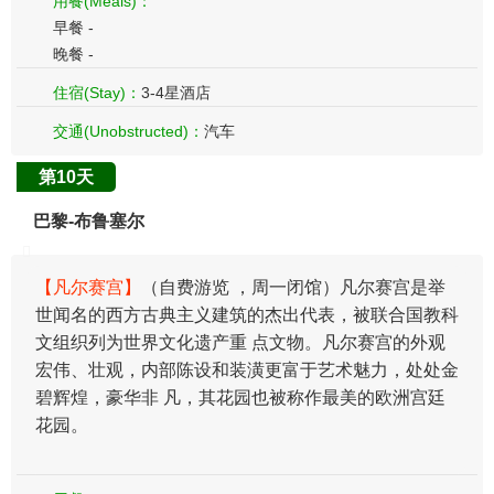
用餐(Meals)：
早餐 -
晚餐 -
住宿(Stay)：
3-4星酒店
交通(Unobstructed)：
汽车
第10天
巴黎-布鲁塞尔
【凡尔赛宫】
（自费游览 ，周一闭馆）凡尔赛宫是举
世闻名的西方古典主义建筑的杰出代表，被联合国教科
文组织列为世界文化遗产重 点文物。凡尔赛宫的外观
宏伟、壮观，内部陈设和装潢更富于艺术魅力，处处金
碧辉煌，豪华非 凡，其花园也被称作最美的欧洲宫廷
花园。