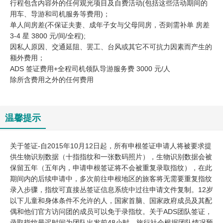
行程包含内容外的任何观光项目及自费活动(包括这些活动期间的
用车、导游和司机服务等费用)；
单人间房差(不保证夫妻、成年子女与父母同房，否则需补单 房差
3-4 星 3800 元/间/全程);
因私人原因、交通延阻、罢工、台风或其它不可抗力因素而产生的
额外费用；
ADS 签证费用+全程司机领队导游服务费 3000 元/人
除所含费用之外的任何费用
温馨提示
关于签证-自2015年10月12日起，所有申根签证申请人将被要求提
供生物识别数据（十指指纹和一张数码照片），生物识别数据会被
保留五年（五年内，申请申根签证将不会被重复录取指纹），在此
期间内的后续申请中，多次前往申根地区的旅客将无需要重复指纹
录入步骤，指纹可直接丛签证信息系统中过往申请文件复制。12岁
以下儿童和身体条件不允许的人，国家首脑、国家政府成员及其配
偶和他们官方访问团的成员可以免于录指纹。关于ADS团队签证，
录取指纹最迟时间为团队出发前48小时，旅行社会根据团队情况预