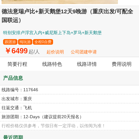
德法意瑞卢比+新天鹅堡12天9晚游（重庆出发/可配全
国联运）
特别安排卢浮宫入内+威尼斯上下岛+罗马+新天鹅堡
跟团游
纯玩游
全程0自费
￥6499
起/人
起价说明
公司团建申请
简要行程
线路特色
线路详情
费用说明
产品信息
线路编号：
117646
出发城市：
重庆
往返交通：
飞机
旅游团期：
12-Days（建议提前20天报名）
行程价格仅供参考，节假日有一定浮动，以传阅为准！
最近团期