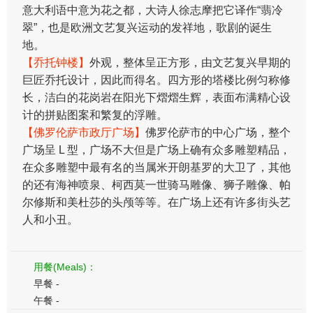
意大利语中意为花之都，大诗人徐志摩把它译作“翡冷
翠”，也是欧洲文艺复兴运动的发祥地，歌剧的诞生
地。
【乔托钟楼】
外观，整体呈正方形，由文艺复兴早期的
巨匠乔托设计，因此而得名。四方形的塔楼比例匀称修
长，洁白的花岗岩在阳光下熠熠生辉，表面布满精心设
计的拼贴图案和繁复的浮雕。
【佛罗伦萨市政厅广场】
佛罗伦萨市的中心广场，整个
广场呈 L 型，广场不大但是广场上确有众多雕塑精品，
在众多雕塑中最有名的当属米开朗基罗的大卫了，其他
的还有海神喷泉、柯西莫一世骑马雕像、狮子雕像、帕
尔修斯和美杜莎的头颅等等。在广场上还有许多街头艺
人和小丑。
用餐(Meals)：
早餐 -
午餐 -