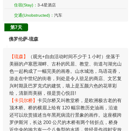
住宿(Stay)：
3-4星酒店
交通(Unobstructed)：
汽车
第7天
佛罗伦萨-琉森
【琉森】
（观光+自由活动时间不少于 1 小时）坐落于
美丽的卢塞恩湖畔、古朴的民居、教堂、街道与湖光山
色一起构成了一幅完美的画卷。山水城池，鸟语花香，
游走在中世纪的街巷，到处是令人驻足的商店、文艺复
兴时期及巴罗克式的建筑，墙上是五颜六色的花草彩
绘，清新而美丽，很是赏心悦目!
【卡贝尔桥】
卡贝尔桥又叫教堂桥，是欧洲极古老的有
顶木桥。桥的横眉上绘有 120 幅宗教历史油画，沿途
还可以欣赏描述当年黑死病流行景象的画作。这座横跨
罗伊斯河，长达 200 公尺的木桥有两个转折点，桥身
近中央的地方有一个八角型的水塔，曾经是作战时安放