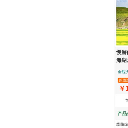
慢游
海湖
全程
跟团
￥1
产品
线路