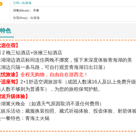
兰州—出发地
6
用餐(Meals)： 早餐
住宿(Stay)：出发地
特色
优选住宿】
 2 晚三钻酒店+张掖三钻酒店
海湖湖边酒店标间连住两晚不挪窝，慢下来深度体验青海湖的美
离湖边只隔一条马路，可自行观赏青海湖日出日落）
无忧旅途】
全程无购物，自由自在游西北！
舒适座驾】
2+1舒适空调旅游车（成团人数满16人及以上免费升
遇人数不够则为普通车），为您的旅程保驾护航。
赠送升级体验】
海湖篝火晚会 （如遇天气原因取消不退任何费用）
原娱乐活动：藏服换装拍照、藏式祈福体验、投壶体验、射箭体
级一餐特色：青海土火锅