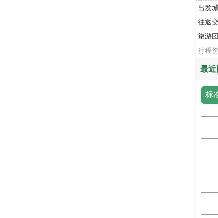
出发
往返
旅游
行程
最近
标