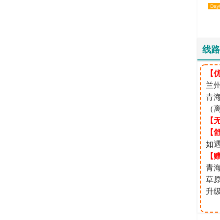
Day
线路
【
兰州
青
（
【
【
如
【
青
草
升