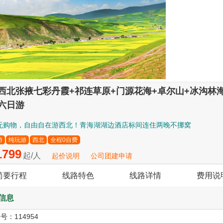
西北张掖七彩丹霞+祁连草原+门源花海+卓尔山+冰沟林
六日游
无购物，自由自在游西北！青海湖湖边酒店标间连住两晚不挪窝
游
纯玩游
西北
全程0自费
799
起/人
起价说明
公司团建申请
简要行程
线路特色
线路详情
费用说
信息
编号：
114954