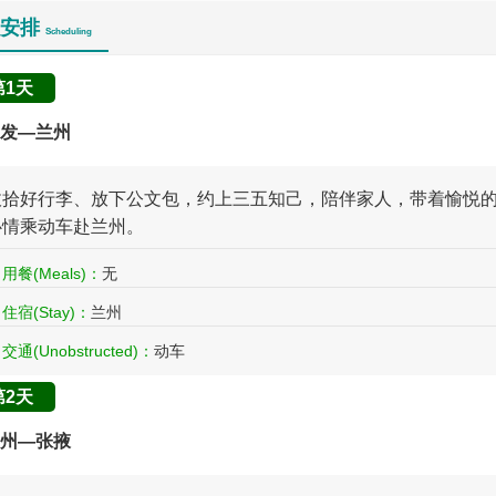
安排
Scheduling
第1天
发—兰州
收拾好行李、放下公文包，约上三五知己，陪伴家人，带着愉悦
心情乘动车赴兰州。
用餐(Meals)：
无
住宿(Stay)：
兰州
交通(Unobstructed)：
动车
第2天
州—张掖