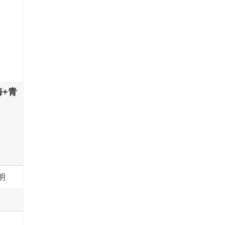
海+青
明