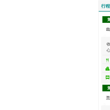
行程
出
兰