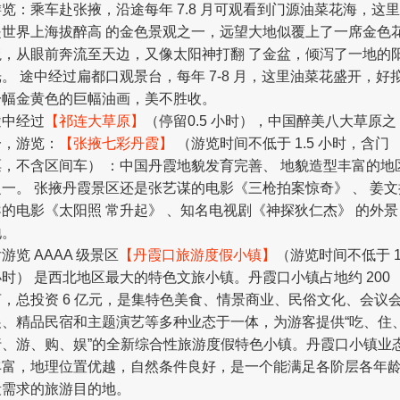
游览：乘车赴张掖，沿途每年 7.8 月可观看到门源油菜花海，这里
是世界上海拔醉高 的金色景观之一，远望大地似覆上了一席金色
毯，从眼前奔流至天边，又像太阳神打翻 了金盆，倾泻了一地的
光。 途中经过扁都口观景台，每年 7-8 月，这里油菜花盛开，好
一幅金黄色的巨幅油画，美不胜收。
途中经过
【祁连大草原】
（停留0.5 小时），中国醉美八大草原之
一，游览：
【张掖七彩丹霞】
（游览时间不低于 1.5 小时，含门
票，不含区间车） ：中国丹霞地貌发育完善、 地貌造型丰富的地
之一。 张掖丹霞景区还是张艺谋的电影《三枪拍案惊奇》 、 姜文
导的电影《太阳照 常升起》 、知名电视剧《神探狄仁杰》 的外景
地。
后游览 AAAA 级景区
【丹霞口旅游度假小镇】
（游览时间不低于 
小时） 是西北地区最大的特色文旅小镇。丹霞口小镇占地约 200
亩，总投资 6 亿元，是集特色美食、情景商业、民俗文化、会议
展、精品民宿和主题演艺等多种业态于一体，为游客提供“吃、住
行、游、购、娱”的全新综合性旅游度假特色小镇。丹霞口小镇业
丰富，地理位置优越，自然条件良好，是一个能满足各阶层各年
段需求的旅游目的地。