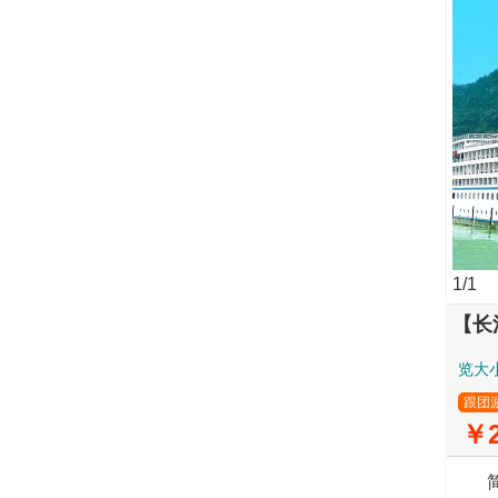
1
/1
【长
览大
跟团
￥2