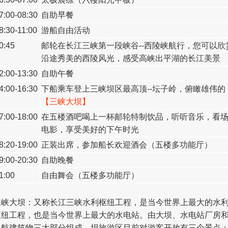
7:00-08:30
自助早餐
8:30-11:00
游船自由活动
0:45
邮轮在长江三峡第一段峡谷--西陵峡航行，您可以欣
沿途秀美的西陵风光，感受高峡出平湖的长江美
2:00-13:30
自助午餐
4:00-16:30
下船乘车登上三峡坝区最高顶--坛子岭，俯瞰雄伟的
【三峡大坝】
7:00-18:00
在五楼酒吧喝上一杯邮轮特制饮品，听听音乐，看
电影，享受美好的下午时光
8:20-19:00
正装出席，参加船长欢迎酒会（五楼多功能厅）
9:00-20:30
自助晚餐
1:00
自由舞会（五楼多功能厅）
三峡大坝：又称长江三峡水利枢纽工程，是当今世界上最大的水
枢纽工程，也是当今世界上最大的水电站。由大坝、水电站厂房
通航建筑物三大部分组成。坝旅游区目前对游客开放有三个景点