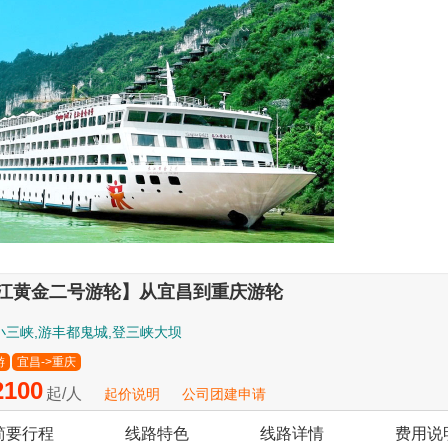
江黄金二号游轮】从宜昌到重庆游轮
小三峡,游丰都鬼城,登三峡大坝
游
宜昌->重庆
100
起/人
起价说明
公司团建申请
简要行程
线路特色
线路详情
费用说