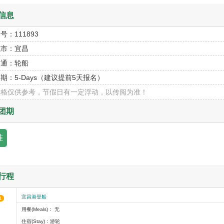
信息
编号：
111893
城市：
宜昌
交通：
轮船
团期：
5-Days（建议提前5天报名）
价格仅供参考，节假日有一定浮动，以传阅为准！
团期
准
行程
宜昌港登船
1
用餐(Meals)： 无
住宿(Stay)：游轮