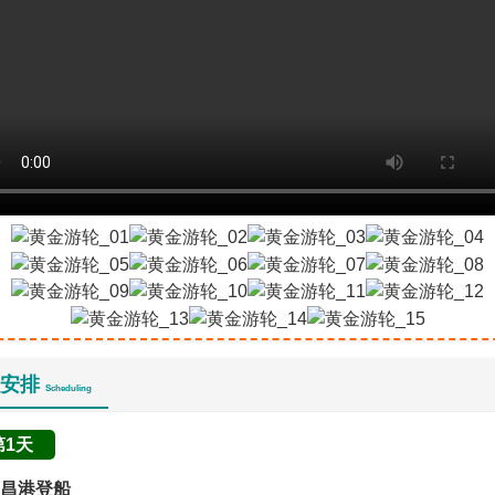
安排
Scheduling
第1天
昌港登船