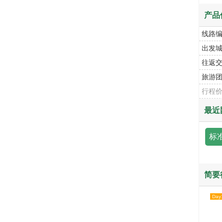
产品
线路
出发
往返
旅游
行程
最近
标
简要
Day