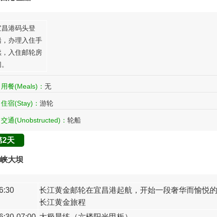
宜昌港码头登
船，办理入住手
续，入住邮轮房
间。
用餐(Meals)：
无
住宿(Stay)：
游轮
交通(Unobstructed)：
轮船
第2天
峡大坝
6:30
长江黄金邮轮在宜昌港起航，开始一段奢华而愉悦
长江黄金旅程
6:30-07:00
太极晨练（六楼阳光甲板）