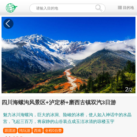
目的地
2
/2
四川海螺沟风景区+泸定桥+磨西古镇双汽3日游
魅力冰川海螺沟，巨大的冰洞、险峻的冰桥，使人如入神话中的水晶
宫，飞起三百万，将寂静的山谷装点成玉洁冰清的琼楼玉宇
跟团游
纯玩游
西南
全程0自费