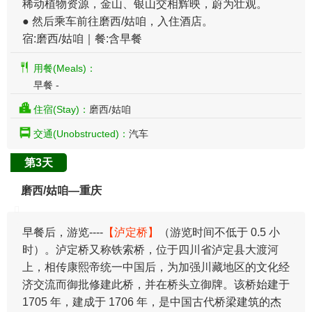
稀动植物资源，金山、银山交相辉映，蔚为壮观。
● 然后乘车前往磨西/姑咱，入住酒店。
宿:磨西/姑咱｜餐:含早餐
用餐(Meals)：
早餐 -
住宿(Stay)：
磨西/姑咱
交通(Unobstructed)：
汽车
第3天
磨西/姑咱—重庆
早餐后，游览----
【泸定桥】
（游览时间不低于 0.5 小
时）。泸定桥又称铁索桥，位于四川省泸定县大渡河
上，相传康熙帝统一中国后，为加强川藏地区的文化经
济交流而御批修建此桥，并在桥头立御牌。该桥始建于
1705 年，建成于 1706 年，是中国古代桥梁建筑的杰