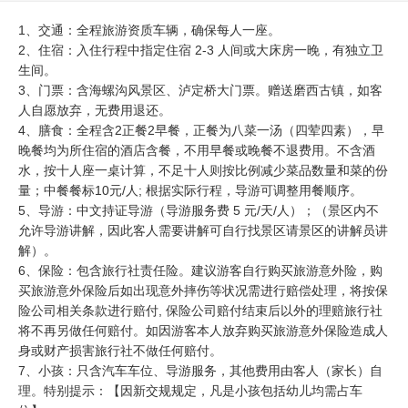
1、交通：全程旅游资质车辆，确保每人一座。
2、住宿：入住行程中指定住宿 2-3 人间或大床房一晚，有独立卫
生间。
3、门票：含海螺沟风景区、泸定桥大门票。赠送磨西古镇，如客
人自愿放弃，无费用退还。
4、膳食：全程含2正餐2早餐，正餐为八菜一汤（四荤四素），早
晚餐均为所住宿的酒店含餐，不用早餐或晚餐不退费用。不含酒
水，按十人座一桌计算，不足十人则按比例减少菜品数量和菜的份
量；中餐餐标10元/人; 根据实际行程，导游可调整用餐顺序。
5、导游：中文持证导游（导游服务费 5 元/天/人）；（景区内不
允许导游讲解，因此客人需要讲解可自行找景区请景区的讲解员讲
解）。
​6、保险：包含旅行社责任险。建议游客自行购买旅游意外险，购
买旅游意外保险后如出现意外摔伤等状况需进行赔偿处理，将按保
险公司相关条款进行赔付, 保险公司赔付结束后以外的理赔旅行社
将不再另做任何赔付。如因游客本人放弃购买旅游意外保险造成人
身或财产损害旅行社不做任何赔付。
7、小孩：只含汽车车位、导游服务，其他费用由客人（家长）自
理。特别提示：【因新交规规定，凡是小孩包括幼儿均需占车