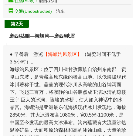
住宿(Stay)：
磨西/姑咱
交通(Unobstructed)：
汽车
第2天
磨西/姑咱—海螺沟—磨西/峨眉
​● 早餐后，游览
【海螺沟风景区】
（游览时间不低于
3.5小时）。
海螺沟风景区：位于四川省甘孜藏族自治州东南部，贡
嘎山东坡，是青藏高原东缘的极高山地。以低海拔现代
冰川著称于世。晶莹的现代冰川从高峻的山谷铺泻而
下。飞起三百万，将寂静的山谷装点成玉洁冰清的琼楼
玉宇;巨大的冰洞、险峻的冰桥，使人如入神话中的水
晶宫。海螺沟是亚洲最东低海拔现代冰川发现地，海拔
2850米。其大冰瀑布高1080米，宽0.5米-1100米，是
中国至今发现的最高大冰瀑布。沟内蕴藏有大流量沸热
温冷矿泉，大面积原始森林和高的冰蚀山峰，大量的珍