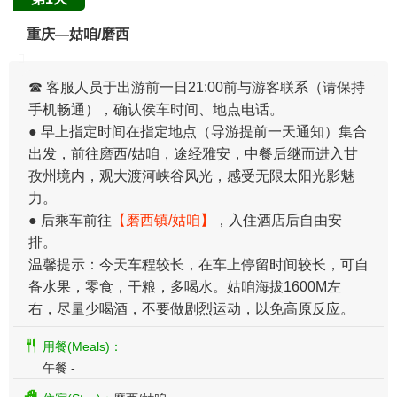
重庆—姑咱/磨西
​☎ 客服人员于出游前一日21:00前与游客联系（请保持
手机畅通），确认侯车时间、地点电话。
● 早上指定时间在指定地点（导游提前一天通知）集合
出发，前往磨西/姑咱，途经雅安，中餐后继而进入甘
孜州境内，观大渡河峡谷风光，感受无限太阳光影魅
力。
● 后乘车前往
【磨西镇/姑咱】
，入住酒店后自由安
排。
温馨提示：今天车程较长，在车上停留时间较长，可自
备水果，零食，干粮，多喝水。姑咱海拔1600M左
右，尽量少喝酒，不要做剧烈运动，以免高原反应。
用餐(Meals)：
午餐 -