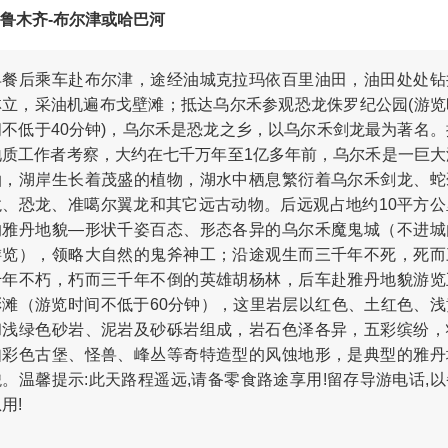
鲁木齐-布尔津或哈巴河
早餐后乘车赴布尔津，途经油城克拉玛依百里油田，油田处处钻
林立，采油机遍布戈壁滩；抵达乌尔禾参观恐龙侏罗纪公园(游览
间不低于40分钟)，乌尔禾是恐龙之乡，以乌尔禾剑龙最为著名。
地质工作者考察，大约在七千万年至1亿多年前，乌尔禾是一巨大
泊，湖岸生长着茂盛的植物，湖水中栖息繁衍着乌尔禾剑龙、蛇
龙、恐龙、准噶尔翼龙和其它远古动物。后远观占地约10平方公
的雅丹地貌—形状千姿百态、形态各异的乌尔禾魔鬼城（不进城
游览），领略大自然的鬼斧神工；沿途观生而三千年不死，死而
千年不朽，朽而三千年不倒的英雄胡杨林，后车赴雅丹地貌游览
彩滩（游览时间不低于60分钟），这里岩层以红色、土红色、浅
和浅绿色砂岩、泥岩及砂砾岩组成，岩石色泽各异，五彩缤纷，
如彩色古堡、怪兽、峰丛等奇特造型的风蚀地形，是典型的雅丹
貌。温馨提示:此天路程遥远,请备零食路途享用!留存导游电话,以
用!