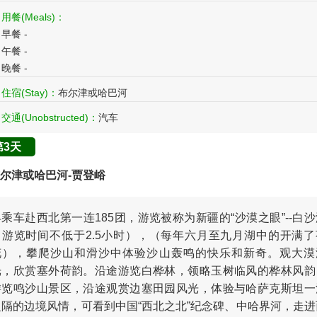
用餐(Meals)：
早餐 -
午餐 -
晚餐 -
住宿(Stay)：
布尔津或哈巴河
交通(Unobstructed)：
汽车
第3天
尔津或哈巴河-贾登峪
早乘车赴西北第一连185团，游览被称为新疆的“沙漠之眼”--白沙
（游览时间不低于2.5小时），（每年六月至九月湖中的开满了
花），攀爬沙山和滑沙中体验沙山轰鸣的快乐和新奇。观大漠
光，欣赏塞外荷韵。沿途游览白桦林，领略玉树临风的桦林风韵
游览鸣沙山景区，沿途观赏边塞田园风光，体验与哈萨克斯坦一
之隔的边境风情，可看到中国“西北之北”纪念碑、中哈界河，走进