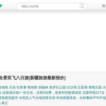
全景双飞八日游[新疆旅游最新报价]
纳斯.天池 吐鲁番 喀纳斯 胡杨林 侏罗纪公园 白沙湖 五彩滩 葡萄庄园 
谷 达坂城古镇/一价全含，全程0自费，更多时间参观游览 北疆环线217去，
避免视觉疲劳 全程高人气当地四星住宿 特色新疆美食；全程餐标平均不低
人每正