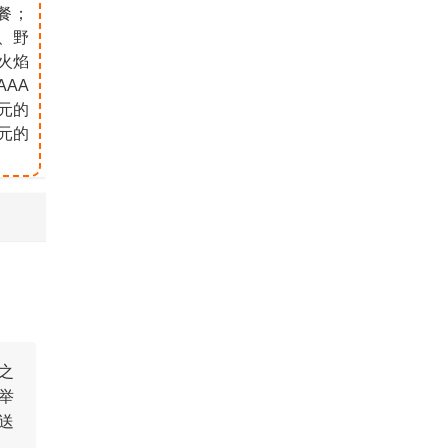
餐；
、野
火焰
AAA
0元的
0元的
之
举
送
。