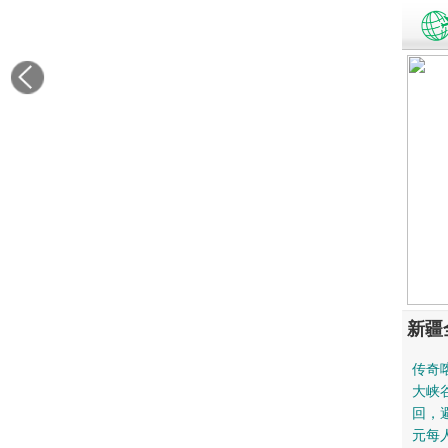
新疆
传奇喀
大峡
回，
元每