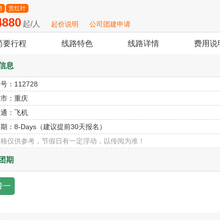
游
赏红叶
880
起/人
起价说明
公司团建申请
简要行程
线路特色
线路详情
费用说
信息
编号：
112728
城市：
重庆
交通：
飞机
团期：
8-Days（建议提前30天报名）
价格仅供参考，节假日有一定浮动，以传阅为准！
团期
餐一