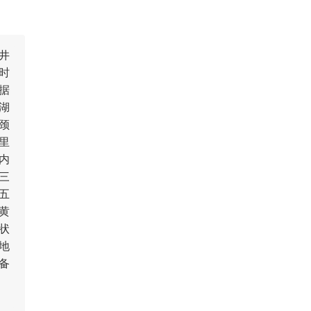
井
时
据
湖
颈
里
内
三
五
黄
状
地
备