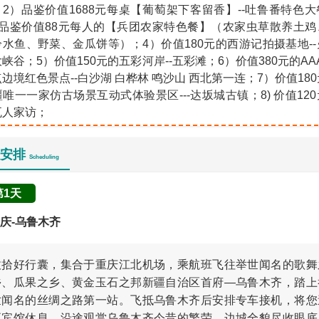
；2）品鉴价值1688元每桌【葡萄架下客留香】--吐鲁番特色大
）品鉴价值88元每人的【兵团农家特色餐】（农家虫草散养土鸡
冷水鱼、野菜、金瓜饼等）；4）价值180元的西游记拍摄基地--
峡谷；5）价值150元的五彩河岸--五彩滩；6）价值380元的AA
边境红色景点--白沙湖 白桦林 鸣沙山 西北第一连；7）价值18
唯一一家仿古场景互动式体验景区---达坂城古镇；8) 价值12
瓦人家访；
安排
Scheduling
第1天
庆-乌鲁木齐
收拾好行囊，集合于重庆江北机场，乘航班飞往举世闻名的歌舞
乡、瓜果之乡、黄金玉石之邦新疆自治区首府—乌鲁木齐，踏上
世闻名的丝绸之路第一站。飞抵乌鲁木齐后安排专车接机，将您
至宾馆休息，沿途观赏乌鲁木齐今昔的繁荣。边城全貌尽收眼底