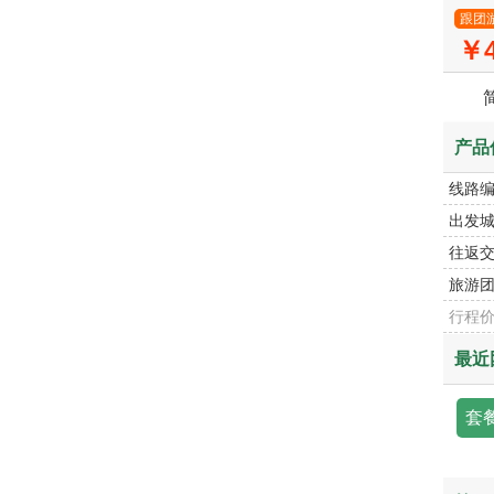
跟团
￥4
产品
线路
出发
往返
旅游
行程
最近
套