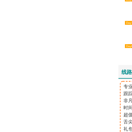
Day
Day
线路
​专
跟
非凡
时
超
舌
礼