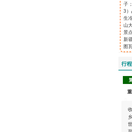
子
3
生
山大
景点
新疆
图
行程
重