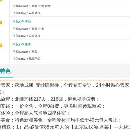
用餐(Meals)： 早餐 午餐 晚餐
住宿(Stay)：乌鲁木齐
乌鲁木齐-天池
7
用餐(Meals)： 早餐 午餐
住宿(Stay)：乌鲁木齐
乌鲁木齐-重庆
8
用餐(Meals)： 早餐
住宿(Stay)：温馨的家
特色
业管家：落地成团. 无缝隙衔接，全程专车专导，24小时贴心管
踪；
旅程：北疆环线217去，216回，避免视觉疲劳；
间充裕：一价全含，全程0自费，更多时间参观游览；
值体验：全程高人气当地四星住宿；
尖美食：特色新疆美食；全程餐标平均不低于40元每人每正；
包赠送：1）品鉴价值88元每人的【正宗回民宴席菜】—九碗