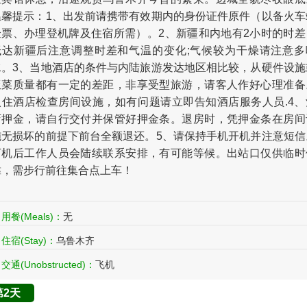
温馨提示：1、出发前请携带有效期内的身份证件原件（以备火车
验票、办理登机牌及住宿所需）。2、新疆和内地有2小时的时差
抵达新疆后注意调整时差和气温的变化;气候较为干燥请注意多
水。3、当地酒店的条件与内陆旅游发达地区相比较，从硬件设施
饭菜质量都有一定的差距，非享受型旅游，请客人作好心理准备
入住酒店检查房间设施，如有问题请立即告知酒店服务人员.4、
店押金，请自行交付并保管好押金条。退房时，凭押金条在房间
施无损坏的前提下前台全额退还。5、请保持手机开机并注意短信
下机后工作人员会陆续联系安排，有可能等候。出站口仅供临时
靠，需步行前往集合点上车！
用餐(Meals)：
无
住宿(Stay)：
乌鲁木齐
交通(Unobstructed)：
飞机
第2天