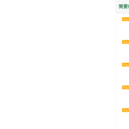
简要
Day
Day
Day
Day
Day