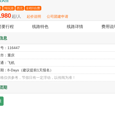
漠风情
游
纯玩游
西北
全程0自费
980
起/人
起价说明
公司团建申请
简要行程
线路特色
线路详情
费用说
信息
编号：
116447
城市：
重庆
交通：
飞机
团期：
8-Days（建议提前1天报名）
价格仅供参考，节假日有一定浮动，以传阅为准！
团期
准