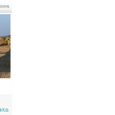
目的地
2
/5
瀚无边