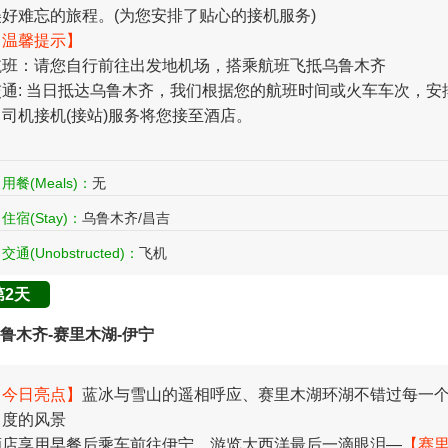
美好难忘的旅程。(为您安排了贴心的接机服务)
【温馨提示】
航班：请您自行前往出发地机场，搭乘航班飞抵乌鲁木齐
交通: 当日抵达乌鲁木齐，我们根据您的航班时间或火车车次，安
了司机接机(接站)服务将您接至酒店。
用餐(Meals)：
无
住宿(Stay)：
乌鲁木齐/昌吉
交通(Unobstructed)：
飞机
第2天
鲁木齐-赛里木湖-伊宁
【今日亮点】
蓝冰与雪山的遥相呼应、赛里木湖环湖不错过每一
角度的风景
酒店享用早餐后乘车前往伊宁，游览大西洋最后一滴眼泪—
【赛