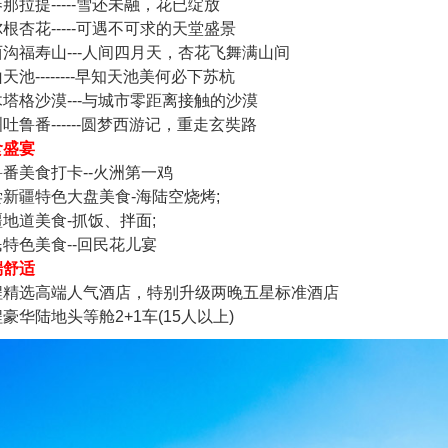
那拉提-----雪还未融，花已绽放
根杏花-----可遇不可求的天堂盛景
沟福寿山---人间四月天，杏花飞舞满山间
天池--------早知天池美何必下苏杭
塔格沙漠---与城市零距离接触的沙漠
吐鲁番------圆梦西游记，重走玄奘路
食盛宴
番美食打卡--火洲第一鸡
尝新疆特色大盘美食-海陆空烧烤;
地道美食-抓饭、拌面;
特色美食--回民花儿宴
端舒适
程精选高端人气酒店，特别升级两晚五星标准酒店
豪华陆地头等舱2+1车(15人以上)