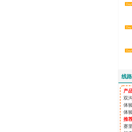
Day
Day
Day
线路
产
双
体
体
推
赛里