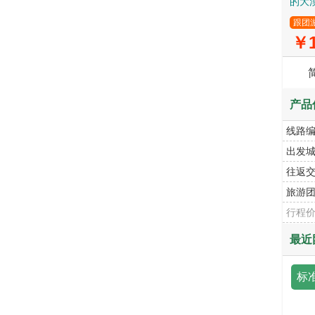
的大
跟团
￥1
产品
线路
出发
往返
旅游
行程
最近
标