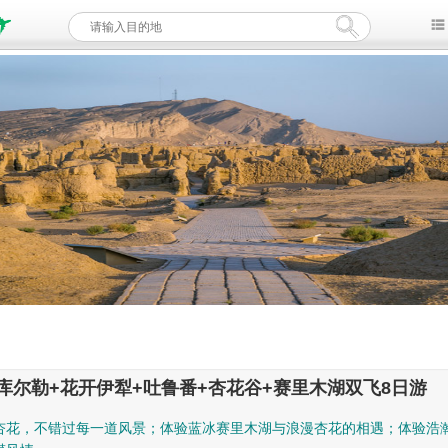
库尔勒+花开伊犁+吐鲁番+杏花谷+赛里木湖双飞8日游
杏花，不错过每一道风景；体验蓝冰赛里木湖与浪漫杏花的相遇；体验浩