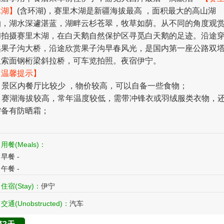
木湖】
(含环湖)，赛里木湖是新疆海拔最高 ，面积最大的高山湖
泊，湖水深遽湛蓝，湖畔云杉苍翠，牧草如荫。从不同的角度观
和拍摄赛里木湖，在白天鹅自然保护区寻觅白天鹅的足迹。沿途
越果子沟大桥，沿途欣赏果子沟早春风光，是国内第一座公路双
双索面钢桁梁斜拉桥，可车览拍照。夜宿伊宁。
【温馨提示】
1. 景区内餐厅比较少 ，物价较高，可以自备一些食物；
2. 赛湖海拔较高，常年温度较低，需带冲锋衣或羽绒服类衣物，
需备有防晒霜；
用餐(Meals)：
早餐 -
午餐 -
住宿(Stay)：
伊宁
交通(Unobstructed)：
汽车