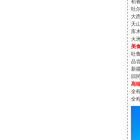
初春
吐尔
大西
天山
库木
火洲
美
吐鲁
品
新疆
回民
高
全
全程