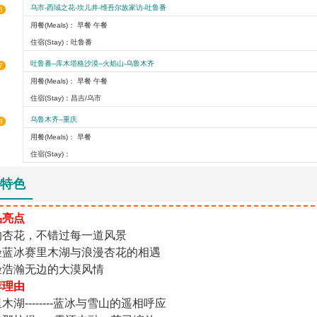
乌市-西域之花-坎儿井-维吾尔族家访-吐鲁番
6
用餐(Meals)： 早餐 午餐
住宿(Stay)：吐鲁番
吐鲁番--库木塔格沙漠--火焰山-乌鲁木齐
7
用餐(Meals)： 早餐 午餐
住宿(Stay)：昌吉/乌市
乌鲁木齐--重庆
8
用餐(Meals)： 早餐
住宿(Stay)：
特色
品亮点
沟杏花，不错过每一道风景
验蓝冰赛里木湖与浪漫杏花的相遇
验浩瀚无边的大漠风情
荐理由
木湖--------蓝冰与雪山的遥相呼应