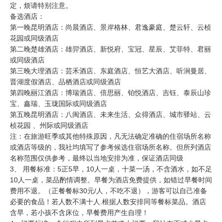
定，烦请特别注意。
备选酒店：
第一晚昆明酒店：尚晨酒店、景岸格林、君逸豪庭、楚云轩、云桢
花园或同级酒店
第二晚楚雄酒店：雄羿酒店、新悦府、宝冠、星辰、艾菲特、君丽
或同级酒店
第三晚大理酒店：芸禾酒店、东庭酒店、恒艺大酒店、听涧曼居、
晋湖度假酒店、品栖酒店或同级酒店
第四晚丽江酒店：博瑞酒店、倍思丽、铂悦酒店、吉钰、泰辰山珍
宝、鑫瑞、玉珑国际或同级酒店
第五晚昆明酒店：八闽酒店、未来生活、众得酒店、城市驿站、云
桢花园 、州际或同级酒店
注：在旅游旺季或其他特殊原因，凡无法确定准确的住宿场所名称
或酒店等级的，我社均填写了参考候选住宿场所名称。但所列酒店
名称范围仅供参考，最终以当地安排为准，保证酒店同级
3、 用餐标准：5正5早，10人一桌，十菜一汤，不含酒水，如不足
10人一桌，菜品酌情调整。早餐为酒店免费提供，如错过早餐时间
费用不退。（正餐餐标30元/人，不吃不退），游客可以自己准备
必要的食品！若人数不满十人.根据人数安排同等餐标菜品。酒店
含早，若小孩不含床位，早餐费用产生自理！