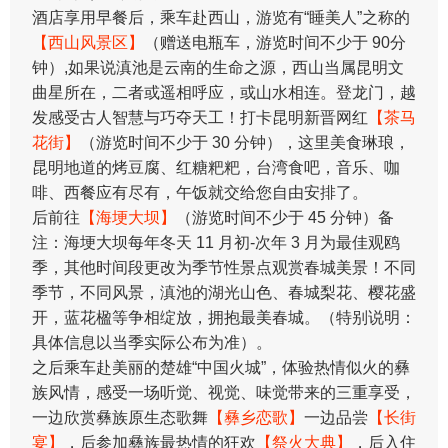
酒店享用早餐后，乘车赴西山，游览有“睡美人”之称的
【西山风景区】
（赠送电瓶车，游览时间不少于 90分
钟）,如果说滇池是云南的生命之源，西山当属昆明文
曲星所在，二者或遥相呼应，或山水相连。登龙门，越
发感受古人智慧与巧夺天工！打卡昆明新晋网红
【茶马
花街】
（游览时间不少于 30 分钟），这里美食琳琅，
昆明地道的烤豆腐、红糖粑粑，台湾食吧，音乐、咖
啡、西餐应有尽有，午饭就交给您自由安排了。
后前往
【海埂大坝】
（游览时间不少于 45 分钟）备
注：海埂大坝每年冬天 11 月初-次年 3 月为最佳观鸥
季，其他时间段更改为季节性景点观赏春城美景！不同
季节，不同风景，滇池的湖光山色、春城梨花、樱花盛
开，蓝花楹等争相绽放，拥抱最美春城。（特别说明：
具体信息以当季实际公布为准）。
之后乘车赴美丽的楚雄“中国火城”，体验热情似火的彝
族风情，感受一场听觉、视觉、味觉带来的三重享受，
一边欣赏彝族原生态歌舞
【彝乡恋歌】
一边品尝
【长街
宴】
，后参加彝族最热情的狂欢
【祭火大典】
，后入住