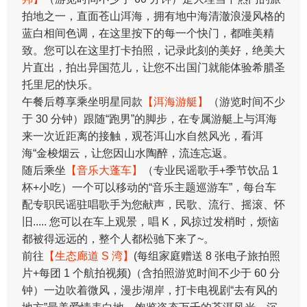
拍地之一，直面苍山洱海，拥有地中海清澈浪漫风格的
蓝白相间色调，在这里按下的每一个快门，都唯美精
致。您可以在这里打卡拍照，记录此刻的美好，绝美大
片直出，拍出异国范儿，让您不出国门就能体验希腊圣
托里尼的快乐。
午餐后尊享乘坐明星同款
【洱海游艇】
（游览时间不少
于 30 分钟）跟随“跑男”的脚步，在专属游艇上与洱海
来一次近距离的接触，观苍洱山水自然风光，看洱
海“金梭烟云，让您因山水陶醉，流连忘返。
随后乘坐
【音乐大蓬车】
（专业民谣歌手+季节饮品 1
杯+小吃）一个可以移动的“音乐主题巡游车”，每台车
配专职民谣驻唱歌手为您献声，民歌、流行、摇滚、怀
旧..... 您可以在车上观景，唱 K，风掠过发梢时，烦恼
都被得远远的，整个人都松驰下来了~。
前往
【生态廊道 S 湾】
(每组家庭赠送 8 张电子旅拍照
片+每团 1 个航拍视频)（含拍照游览时间不少于 60 分
钟）一边吹着微风，漫步湖岸，打卡电视剧“去有风的