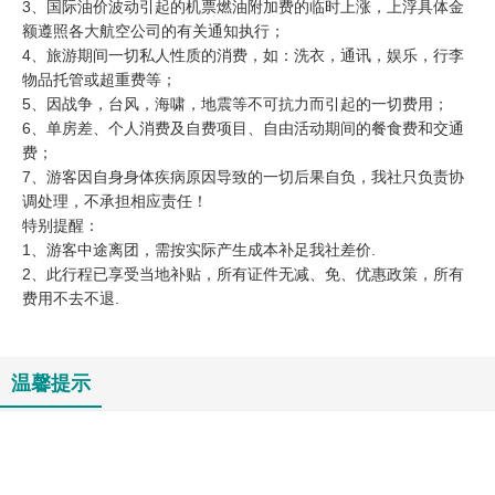
3、国际油价波动引起的机票燃油附加费的临时上涨，上浮具体金
额遵照各大航空公司的有关通知执行；
4、旅游期间一切私人性质的消费，如：洗衣，通讯，娱乐，行李
物品托管或超重费等；
5、因战争，台风，海啸，地震等不可抗力而引起的一切费用；
6、单房差、个人消费及自费项目、自由活动期间的餐食费和交通
费；
7、游客因自身身体疾病原因导致的一切后果自负，我社只负责协
调处理，不承担相应责任！
特别提醒：
1、游客中途离团，需按实际产生成本补足我社差价.
2、此行程已享受当地补贴，所有证件无减、免、优惠政策，所有
费用不去不退.
温馨提示