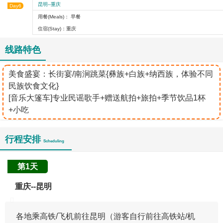
昆明--重庆
Day6
用餐(Meals)： 早餐
住宿(Stay)：重庆
线路特色
美食盛宴：长街宴/南涧跳菜{彝族+白族+纳西族，体验不同
民族饮食文化}
[音乐大篷车]专业民谣歌手+赠送航拍+旅拍+季节饮品1杯
+小吃
行程安排
Scheduling
第1天
重庆--昆明
各地乘高铁/飞机前往昆明（游客自行前往高铁站/机