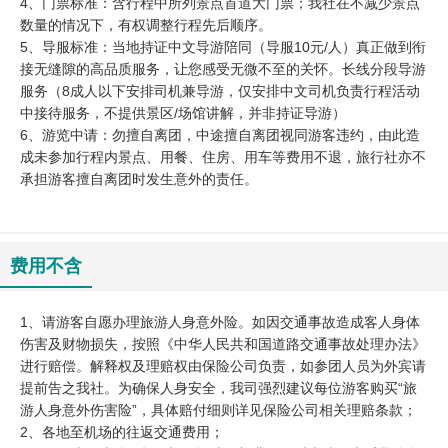
4、门票标准：含行程中所列景点首道大门票；我社在不减少景点
数量的情况下，有权调整行程先后顺序。
5、导服标准：当地持证中文导游陪同（导服10元/人）真正做到衔
接无缝隙的高品质服务，让您感受无微不至的关怀。长线分段导游
服务（8成人以下安排司机兼导游，仅安排中文司机负责行程活动
中接待服务，不提供景区/场馆讲解，并非持证导游）
6、游览中请：勿擅自离团，中途擅自离团视同游客违约，由此造
成未参加行程内景点、用餐、住房、用车等费用不退，旅行社亦不
承担游客擅自离团时发生意外的责任。
费用不含
1、请游客自愿办理旅游人身意外险。如因交通事故造成客人身体
伤害及财物损失，按照《中华人民共和国道路交通事故处理办法》
进行赔偿。解释权及理赔权由保险公司负责，如参团人员为外宾请
提前告之我社。为确保人身安全，我司强烈建议每位游客购买“旅
游人身意外伤害险”，具体赔付细则详见保险公司相关理赔条款；
2、各地至机场的往返交通费用；