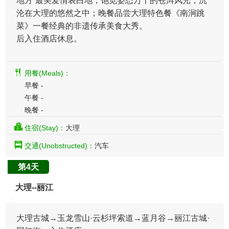
地方”最美爱情表白地，饱览姿态万千的苍洱风光，沉
沦在大理的悠然之中；晚餐品尝大理特色餐《南涧跳
菜》一餐经典的非遗传承美食大秀。
​后入住酒店休息。
用餐(Meals)：
早餐 -
午餐 -
晚餐 -
住宿(Stay)：
大理
交通(Unobstructed)：
汽车
第4天
大理--丽江
大理古城→玉龙雪山·云杉坪索道→蓝月谷→丽江古城·