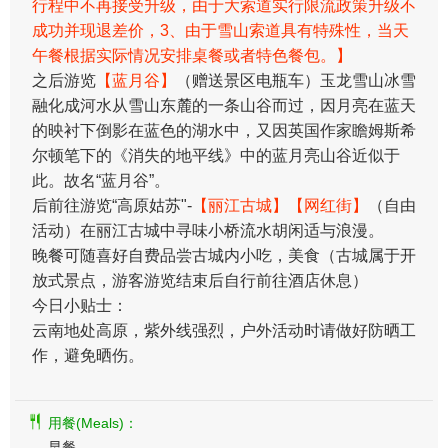
行程中不再接受升级，由于大索道实行限流政策升级不
成功并现退差价，3、由于雪山索道具有特殊性，当天
午餐根据实际情况安排桌餐或者特色餐包。】
之后游览
【蓝月谷】
（赠送景区电瓶车）玉龙雪山冰雪
融化成河水从雪山东麓的一条山谷而过，因月亮在蓝天
的映衬下倒影在蓝色的湖水中，又因英国作家瞻姆斯希
尔顿笔下的《消失的地平线》中的蓝月亮山谷近似于
此。故名“蓝月谷”。
后前往游览“高原姑苏"-
【丽江古城】
【网红街】
（自由
活动）在丽江古城中寻味小桥流水胡闲适与浪漫。
​晚餐可随喜好自费品尝古城内小吃，美食（古城属于开
放式景点，游客游览结束后自行前往酒店休息）
今日小贴士：
云南地处高原，紫外线强烈，户外活动时请做好防晒工
作，避免晒伤。
用餐(Meals)：
早餐 -