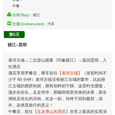
午餐 -
住宿(Stay)：
丽江
交通(Unobstructed)：
汽车
第5天
丽江--昆明
束河古城→二次进山观看《印象丽江》→返回昆明，入
住酒店
酒店享用早餐后，乘车前往
【束河古镇】
（游览时间不
少于 60 分钟）束河古镇没有丽江古城的繁华，比起丽
江古城的拥挤热闹，拥有别样的宁静。这里时光缓慢，
漫步在街头，走走停停，那咖啡馆里传来的浓香，那非
洲鼓店传出的乐响，在这一刻，你终于回到最初，或
许，这便是旅行的意义！
午餐后，前往
【玉龙雪山风景区】
在世上最高的实景演