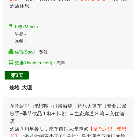
酒店休息。
用餐(Meals)：
早餐 -
晚餐 -
住宿(Stay)：
楚雄
交通(Unobstructed)：
汽车
第3天
楚雄--大理
圣托尼里 · 理想邦→洱海游艇→音乐大篷车（专业民谣
歌手+季节饮品 1 杯+小吃）→生态廊道 S 湾→入住酒
店
酒店享用早餐后，乘车前往大理游览
【圣托尼里 · 理想
邦】
（游览时间不少于 60 分钟）是大理当下热门的旅