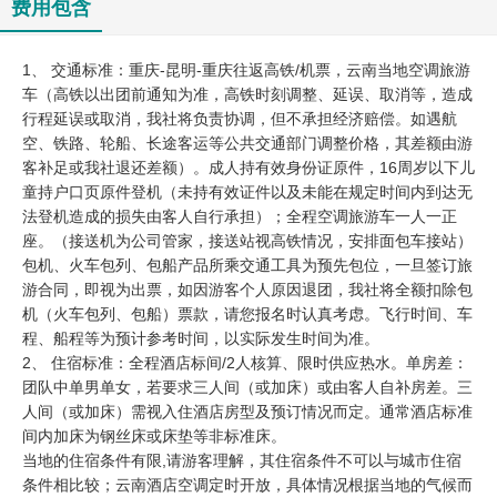
费用包含
1、 交通标准：重庆-昆明-重庆往返高铁/机票，云南当地空调旅游
车（高铁以出团前通知为准，高铁时刻调整、延误、取消等，造成
行程延误或取消，我社将负责协调，但不承担经济赔偿。如遇航
空、铁路、轮船、长途客运等公共交通部门调整价格，其差额由游
客补足或我社退还差额）。成人持有效身份证原件，16周岁以下儿
童持户口页原件登机（未持有效证件以及未能在规定时间内到达无
法登机造成的损失由客人自行承担）；全程空调旅游车一人一正
座。（接送机为公司管家，接送站视高铁情况，安排面包车接站）
包机、火车包列、包船产品所乘交通工具为预先包位，一旦签订旅
游合同，即视为出票，如因游客个人原因退团，我社将全额扣除包
机（火车包列、包船）票款，请您报名时认真考虑。飞行时间、车
程、船程等为预计参考时间，以实际发生时间为准。
2、 住宿标准：全程酒店标间/2人核算、限时供应热水。单房差：
团队中单男单女，若要求三人间（或加床）或由客人自补房差。三
人间（或加床）需视入住酒店房型及预订情况而定。通常酒店标准
间内加床为钢丝床或床垫等非标准床。
当地的住宿条件有限,请游客理解，其住宿条件不可以与城市住宿
条件相比较；云南酒店空调定时开放，具体情况根据当地的气候而