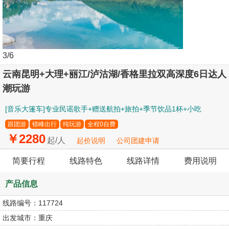
3
/6
云南昆明+大理+丽江/泸沽湖/香格里拉双高深度6日达人
潮玩游
[音乐大篷车]专业民谣歌手+赠送航拍+旅拍+季节饮品1杯+小吃
跟团游
错峰出行
纯玩游
全程0自费
￥2280
起/人
起价说明
公司团建申请
简要行程
线路特色
线路详情
费用说明
产品信息
线路编号：
117724
出发城市：
重庆