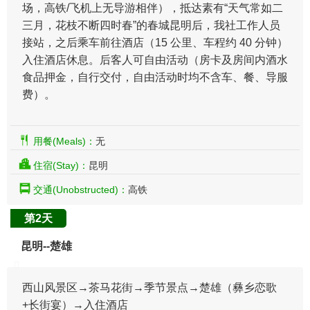
场，高铁/飞机上无导游相伴），抵达素有“天气常如二
三月，花枝不断四时春”的春城昆明后，我社工作人员
接站，之后乘车前往酒店（15 公里、车程约 40 分钟）
​入住酒店休息。后客人可自由活动（房卡及房间内酒水
食品押金，自行交付，自由活动时均不含车、餐、导服
费）。
用餐(Meals)：
无
住宿(Stay)：
昆明
交通(Unobstructed)：
高铁
第2天
昆明--楚雄
西山风景区→茶马花街→季节景点→楚雄（彝乡恋歌
+长街宴）→入住酒店