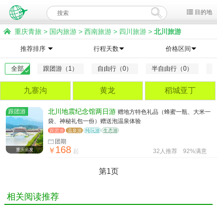
目的地
重庆青旅
>
国内旅游
>
西南旅游
>
四川旅游
>
北川旅游
推荐排序
行程天数
价格区间
全部
跟团游（1）
自由行（0）
半自由行（0）
九寨沟
黄龙
稻城亚丁
跟团游
北川地震纪念馆两日游
赠地方特色礼品（蜂蜜一瓶、大米一
袋、神秘礼包一份）赠送泡温泉体验
跟团游
温泉游
纯玩游
生态游
团期
168
￥
重庆出发
起
32人推荐
92%满意
第1页
相关阅读推荐