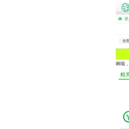
重
全
啊哦
相