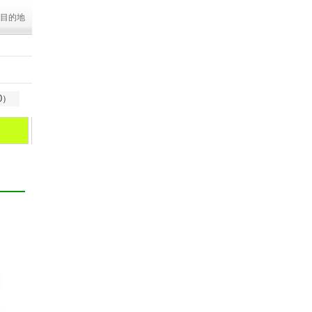
目的地
0）
阿根廷
智利