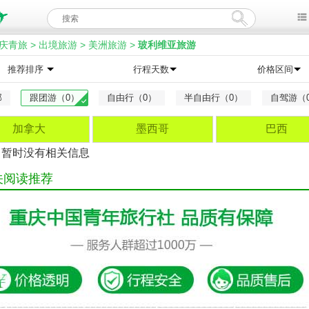
庆青旅
>
出境旅游
>
美洲旅游
>
玻利维亚旅游
推荐排序
行程天数
价格区间
部
跟团游（0）
自由行（0）
半自由行（0）
自驾游（
加拿大
墨西哥
巴西
，暂时没有相关信息
关阅读推荐