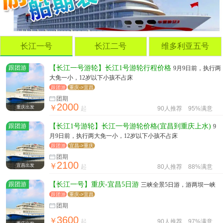
长江一号
长江二号
维多利亚五号
跟团游
【长江一号游轮】长江1号游轮行程价格
9月9日前，执行两
大免一小，12岁以下小孩不占床
跟团游
重庆->宜昌
团期
2000
￥
重庆出发
起
90人推荐
95%满意
跟团游
【长江1号游轮】长江一号游轮价格(宜昌到重庆上水)
9
月9日前，执行两大免一小，12岁以下小孩不占床
跟团游
宜昌->重庆
团期
2100
￥
宜昌出发
起
80人推荐
88%满意
跟团游
【长江一号】重庆-宜昌5日游
三峡全景5日游，游两坝一峡
跟团游
重庆->宜昌
团期
3600
￥
起
90人推荐
97%满意