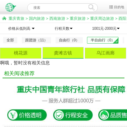
目的地
重庆青旅
>
国内旅游
>
西南旅游
>
重庆旅游
>
重庆周边旅游
>
酉阳
旅游
>
龚滩古镇旅游
价格从低到高
行程天数
1001元-2000元
全部
跟团游（11）
自由行（0）
半自由行（0）
桃花源
龚滩古镇
乌江画廊
啊哦，暂时没有相关信息
相关阅读推荐