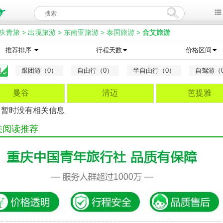
庆青旅
>
出境旅游
>
东南亚旅游
>
泰国旅游
>
合艾旅游
推荐排序
行程天数
价格区间
部
跟团游（0）
自由行（0）
半自由行（0）
自驾游（
曼谷
清迈
芭提雅
，暂时没有相关信息
关阅读推荐