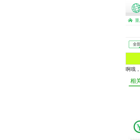
重
全
啊哦
相