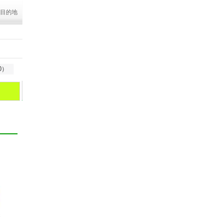
目的地
0）
合艾