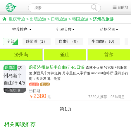
目的地
重庆青旅
>
出境旅游
>
日韩旅游
>
韩国旅游
>
济州岛旅游
推荐排序
行程天数
价格区间
全部
跟团游（1）
自由行（0）
半自由行（0）
济州岛
釜山
首尔
跟团游
蔚蓝济州岛新半自由行 4/5日游
森林小火车 牧宫衙+韩服体
验 新昌风车海岸道路 月令里仙人掌群落 monsant咖啡厅 莲洞步行
街；天天发团、免签
跟团游
纯玩游
重庆出发
团期
2380
￥
起
7229人推荐
98%满意
第1页
相关阅读推荐