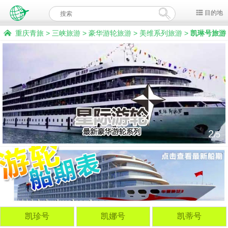
目的地
重庆青旅
>
三峡旅游
>
豪华游轮旅游
>
美维系列旅游
>
凯琳号旅游
2
/5
凯珍号
凯娜号
凯蒂号