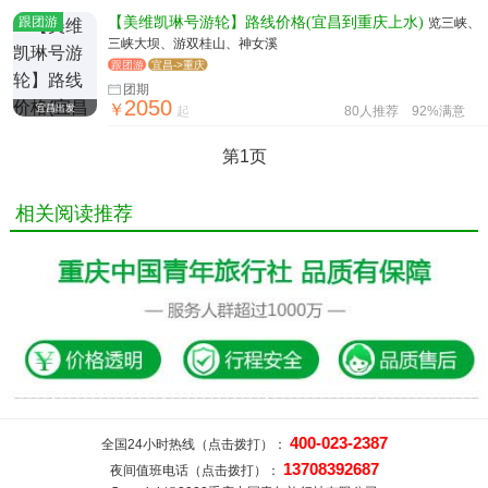
跟团游
【美维凯琳号游轮】路线价格(宜昌到重庆上水)
览三峡、
三峡大坝、游双桂山、神女溪
跟团游
宜昌->重庆
团期
2050
￥
宜昌出发
起
80人推荐
92%满意
第1页
相关阅读推荐
400-023-2387
全国24小时热线（点击拨打）：
13708392687
夜间值班电话（点击拨打）：