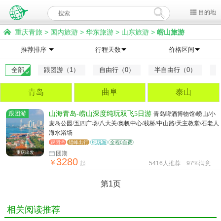
目的地
重庆青旅
>
国内旅游
>
华东旅游
>
山东旅游
>
崂山旅游
推荐排序
行程天数
价格区间
全部
跟团游（1）
自由行（0）
半自由行（0）
青岛
曲阜
泰山
跟团游
山海青岛-崂山深度纯玩双飞5日游
青岛啤酒博物馆/崂山/小
麦岛公园/五四广场/八大关/奥帆中心/栈桥/中山路/天主教堂/石老人
海水浴场
跟团游
错峰出行
纯玩游
全程0自费
重庆出发
团期
3280
￥
起
5416人推荐
97%满意
第1页
相关阅读推荐