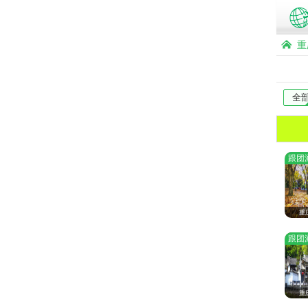
重
全
跟团
重
跟团
重