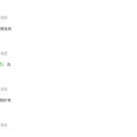
%满意
 赠送洞
%满意
团）
自
%满意
围炉煮
%满意