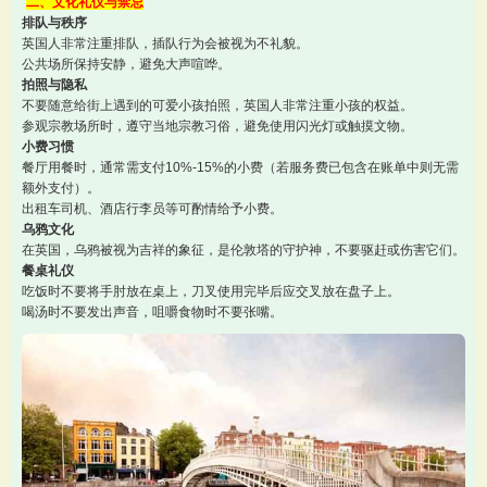
二、文化礼仪与禁忌
排队与秩序
英国人非常注重排队，插队行为会被视为不礼貌。
公共场所保持安静，避免大声喧哗。
拍照与隐私
不要随意给街上遇到的可爱小孩拍照，英国人非常注重小孩的权益。
参观宗教场所时，遵守当地宗教习俗，避免使用闪光灯或触摸文物。
小费习惯
餐厅用餐时，通常需支付10%-15%的小费（若服务费已包含在账单中则无需
额外支付）。
出租车司机、酒店行李员等可酌情给予小费。
乌鸦文化
在英国，乌鸦被视为吉祥的象征，是伦敦塔的守护神，不要驱赶或伤害它们。
餐桌礼仪
吃饭时不要将手肘放在桌上，刀叉使用完毕后应交叉放在盘子上。
喝汤时不要发出声音，咀嚼食物时不要张嘴。