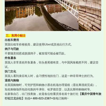
三、实用小贴士
出租车费用
英国出租车价格较高，建议使用Uber或其他出行方式。
鸽子与罚款
不要随意招惹或抚摸鸽子，被发现可能会被罚款。
炸鱼薯条
英国人非常喜欢炸鱼薯条，街头巷尾都有卖，与中国风味截然不同，建议尝
试。
扶门文化
英国人看到身后有人时，会习惯性地扶住门，这是一种非常绅士的行为。
退税与购物
在英国购物时，可凭护照和购物小票在机场办理退税（需在离境前完成）。
知名购物场所包括伦敦的牛津街、哈罗德百货，以及比斯特购物村等。
在家靠自己，出门找青旅，欢迎各位给重庆排名前十旅行社
【重庆中国青年旅
行社江北分社】
热线
< 400-023-2387>
致电订购哟~