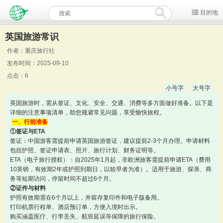
目的地
英国旅游常识
作者：重庆旅行社
发布时间：2025-09-10
点击：6
小号字
大号字
英国旅游时，需从签证、文化、安全、交通、消费等多方面做好准备。以下是
详细的注意事项清单，助您规避常见问题，享受愉快旅程。
一、行前准备
①签证与ETA
签证：中国游客需提前申请英国旅游签证，建议提前2-3个月办理。申请材料
包括护照、签证申请表、照片、旅行计划、财务证明等。
ETA（电子旅行授权）：自2025年1月起，非欧洲旅客需提前申请ETA（费用
10英镑，有效期2年或护照到期日，以较早者为准）。适用于旅游、探亲、商
务等短期访问，停留时间不超过6个月。
②证件与材料
护照有效期需在6个月以上，并留存复印件和电子版备用。
打印机票行程单、酒店预订单，方便入境时出示。
购买涵盖医疗、行李丢失、航班延误等保障的旅行保险。