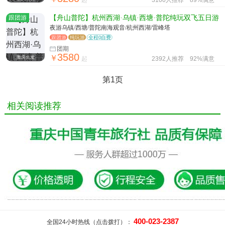
起
3100人推荐
89%满意
跟团游
【舟山普陀】杭州西湖·乌镇·西塘·普陀纯玩双飞五日游
夜游乌镇/西塘/普陀南海观音/杭州西湖/雷峰塔
跟团游
纯玩游
全程0自费
团期
3580
￥
重庆出发
起
2392人推荐
92%满意
第1页
相关阅读推荐
400-023-2387
全国24小时热线（点击拨打）：