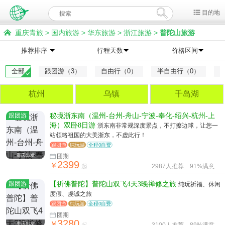
目的地
重庆青旅
>
国内旅游
>
华东旅游
>
浙江旅游
>
普陀山旅游
推荐排序
行程天数
价格区间
全部
跟团游（3）
自由行（0）
半自由行（0）
杭州
乌镇
千岛湖
跟团游
秘境浙东南（温州-台州-舟山-宁波-奉化-绍兴-杭州-上
海）双卧8日游
浙东南非常规深度景点，不打擦边球，让您一
站领略祖国的大美浙东，不虚此行！
跟团游
纯玩游
全程0自费
重庆出发
团期
2399
￥
起
2987人推荐
91%满意
跟团游
【祈佛普陀】普陀山双飞4天3晚禅修之旅
纯玩祈福、休闲
度假、虔诚之旅
跟团游
纯玩游
全程0自费
团期
3280
￥
重庆出发