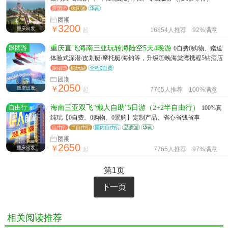
跟团游
休闲游
华南
团期
3200
￥
重庆出发
起
16854人推荐
92%满意
跟团游
重庆直飞海南三亚玩转海陆空5天4晚游
0自费0购物、赠送
体验式深潜/皮划艇/摩托艇/海钓等，升级①晚海棠湾携程5钻酒店
跟团游
纯玩游
全程0自费
团期
2050
￥
重庆出发
起
7765人推荐
100%满意
自由行
海南三亚双飞“懒人自助”5日游（2+2半自由行）
100%真
纯玩【0自费、0购物、0景购】定制产品、省心省钱省事
自由行
半自由行
国内自由行
品质游
华南
团期
2650
￥
重庆出发
起
7765人推荐
97%满意
第1页
下一页
相关阅读推荐