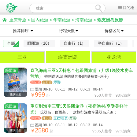
目的地
重庆青旅
>
国内旅游
>
华南旅游
>
海南旅游
>
蜈支洲岛旅游
推荐排序
行程天数
价格区间
全部
跟团游（18）
自由行（1）
半自由行（1）
三亚
蜈支洲岛
亚龙湾
跟团游
直飞海南三亚5天特惠全包跟团旅游（升级1晚陵水房车
营地）
特别赠送:清凉防晒套餐(防晒袖套+扇子)
跟团游
品质游
华南
团期 08-10 08-11 08-12 08-13 08-14
999
￥
重庆出发
起
950人推荐
93%满意
跟团游
重庆到海南三亚5天跟团旅游（夜宿渔村/享受美好时
光）
玩双岛，住西岛，一次旅行深度享受双岛乐趣；
跟团游
纯玩游
全程0自费
华南
团期 08-10 08-11 08-12 08-13 08-14
2580
￥
重庆出发
起
9535人推荐
97%满意