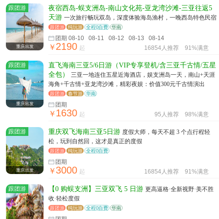
跟团游
夜宿西岛-蜈支洲岛-南山文化苑-亚龙湾沙滩-三亚往返5
天游
一次旅行畅玩双岛，深度体验海岛渔村，一晚西岛特色民宿
跟团游
纯玩游
全程0自费
华南
团期 08-10 08-11 08-12 08-13 08-14
2190
￥
重庆出发
起
16854人推荐
91%满意
跟团游
直飞海南三亚5/6日游（VIP专享登机/含三亚千古情/五星
全包）
三亚一地连住五星近海酒店，娱支洲岛一天，南山+天涯
海角+千古情+亚龙湾沙滩，精彩夜娱：价值300元千古情演出
跟团游
春节游
华南
重庆出发
团期
1630
￥
起
95人推荐
98%满意
跟团游
重庆双飞海南三亚5日游
度假大师，每天不超 3 个点行程轻
松，玩到自然回，这才是真正的度假
跟团游
纯玩游
全程0自费
团期
3000
￥
重庆出发
起
16854人推荐
91%满意
跟团游
【0 购蜈支洲】三亚双飞 5 日游
更高逼格·全新视野·美不胜
收·轻松度假
跟团游
纯玩游
全程0自费
华南