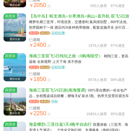
团期
2050
￥
重庆出发
起
500人推荐
97%满意
跟团游
【岛中岛】蜈支洲岛+分界洲岛+南山+直升机 双飞5日游
椰梦长廊三亚湾，环境优美，交通便利 集风情别墅，800平泳池、
热带园林于一体 酒店内50多种热带植物，配套设施齐全 步行百米
即可与蔚蓝大海零距离拥抱 踩在柔软沙滩，欣赏日出日落，尽享
跟团游
纯玩游
全程0自费
椰林碧海
重庆出发
团期
2400
￥
起
1976人推荐
97%满意
跟团游
海南三亚双飞5日纯玩之旅（0购海陆空）
翱翔三亚，更高
逼格·全新视野·上天下海·美不胜收
跟团游
纯玩游
全程0自费
团期
1850
￥
重庆出发
起
8578人推荐
98%满意
跟团游
海南三亚双飞5/6日游(南海慢调)
100%零自费的一价全包产
品，全程围桌或自助餐，赠每天矿泉水1瓶、热带天堂景区观光车
跟团游
休闲游
华南
团期
2250
￥
重庆出发
起
16854人推荐
95%满意
跟团游
海棠椰韵-三亚往返5天4晚半自由行
双重体验（三亚湾、海
棠湾人气酒店）、个性化定制行程、专属服务（接机0等待）