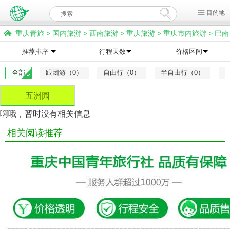
目的地
重庆青旅
>
国内旅游
>
西南旅游
>
重庆旅游
>
重庆市内旅游
>
巴南
旅游
>
五洲园旅游
推荐排序
行程天数
价格区间
全部
跟团游（0）
自由行（0）
半自由行（0）
五洲园
啊哦，暂时没有相关信息
相关阅读推荐