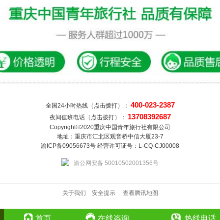
400-023-2387
全国24小时热线（点击拨打）：
13708392687
夜间值班电话（点击拨打）：
Copyright©2020重庆中国青年旅行社有限公司
地址：重庆市江北区观音桥中信大厦23-7
渝ICP备09056673号 经营许可证号：L-CQ-CJ00008
渝公网安备 50010502001356号
关于我们
安全提示
查看腾讯地图
首页
在线咨询
热线电话