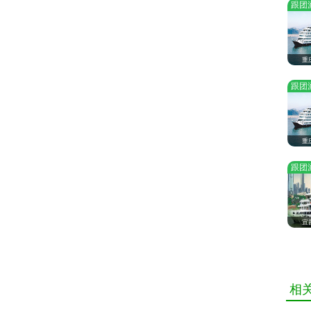
跟团
重
跟团
重
跟团
宜
相