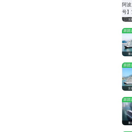
宜
跟团
重
跟团
宜
跟团
重