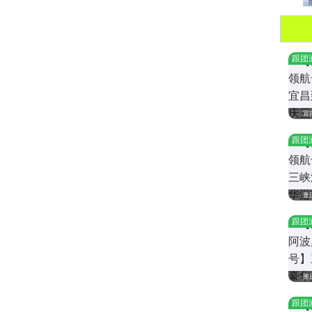
跟团
宜
跟团
重
跟团
重
跟团