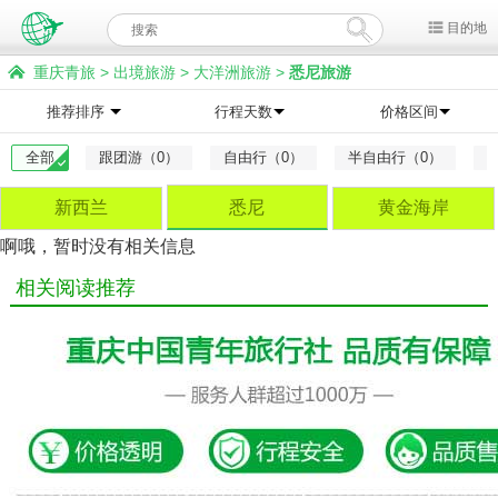
目的地
重庆青旅
>
出境旅游
>
大洋洲旅游
>
悉尼旅游
推荐排序
行程天数
价格区间
全部
跟团游（0）
自由行（0）
半自由行（0）
新西兰
悉尼
黄金海岸
啊哦，暂时没有相关信息
相关阅读推荐