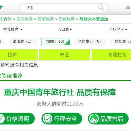
庆青旅
>
国内旅游
>
西南旅游
>
西藏旅游
>
珠峰大本营旅游
推荐排序
9日游
价格区间
部
跟团游（1）
自由行（0）
半自由行（0）
自驾游（
拉萨
林芝
布达拉宫
，暂时没有相关信息
关阅读推荐