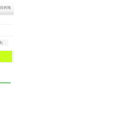
目的地
0）
日喀则
珠峰大本营