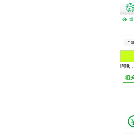
重
全
啊哦
相