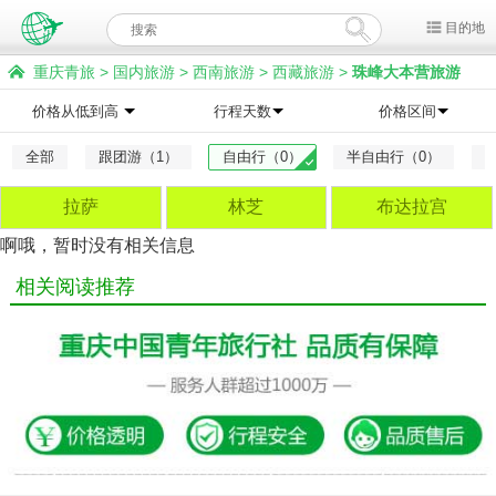
目的地
重庆青旅
>
国内旅游
>
西南旅游
>
西藏旅游
>
珠峰大本营旅游
价格从低到高
行程天数
价格区间
全部
跟团游（1）
自由行（0）
半自由行（0）
拉萨
林芝
布达拉宫
啊哦，暂时没有相关信息
相关阅读推荐