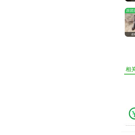
跟团
成
相