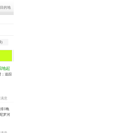
目的地
0）
乌兹别克斯坦
埃及
四地起
村；追踪
%满意
排1晚
尼罗河