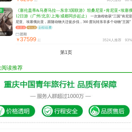
起
98人推荐
88
游
《塞伦盖蒂&马赛马拉—东非3国联游》坦桑尼亚+肯尼亚+埃塞
12日游（广州/北京/上海/成都同步起止）
一次旅程收获“三国”肯尼
尼亚、埃塞俄比亚，跟随动物大迁徙步伐，360 度玩转东非多个动物“王国”
跟团游
纯玩游
全程0自费
都出发
团期
37599
￥
起
3524人推荐
93
第1页
关阅读推荐