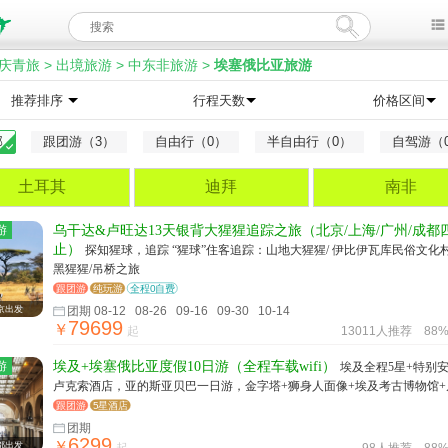
庆青旅
>
出境旅游
>
中东非旅游
>
埃塞俄比亚旅游
推荐排序
行程天数
价格区间
部
跟团游（3）
自由行（0）
半自由行（0）
自驾游（
土耳其
迪拜
南非
游
乌干达&卢旺达13天银背大猩猩追踪之旅（北京/上海/广州/成都
止）
探知猩球，追踪 “猩球”住客追踪：山地大猩猩/ 伊比伊瓦库民俗文化
黑猩猩/吊桥之旅
跟团游
纯玩游
全程0自费
京出发
团期 08-12 08-26 09-16 09-30 10-14
79699
￥
起
13011人推荐
88
游
埃及+埃塞俄比亚度假10日游（全程车载wifi）
埃及全程5星+特别安
卢克索酒店，亚的斯亚贝巴一日游，金字塔+狮身人面像+埃及考古博物馆+
跟团游
5星酒店
团期
6299
￥
都出发