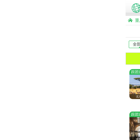
重
全
跟团
北
跟团
成