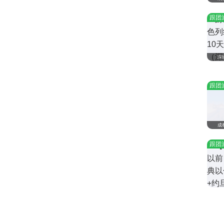
跟团
深
跟团
成
跟团