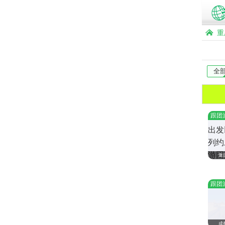
重
全
跟团
重
跟团
成