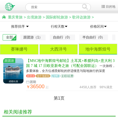
目的地
重庆青旅
>
出境旅游
>
国际邮轮旅游
>
歌诗达旅游
>
地中海辉煌号旅游
推荐排序
行程天数
价格区间
全部
跟团游（1）
自由行（0）
半自由行（0）
赛琳娜号
大西洋号
地中海辉煌号
跟团游
【MSC地中海辉煌号邮轮】土耳其+希腊列岛+意大利 3
国 7 城 17 日欧亚新奇之旅（可配全国联运）
一次旅程，
多重体验，全方位感受邮轮的舒适惬意与陆地旅行的深度
跟团游
地中海邮轮
纯玩游
全程0自费
成都出发
团期
36500
￥
起
4458人推荐
98%满意
第1页
相关阅读推荐