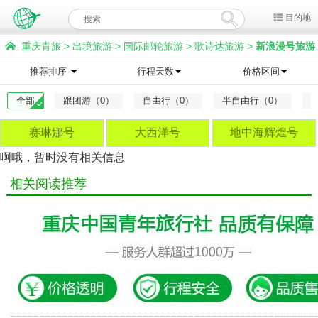
目的地
重庆青旅
>
出境旅游
>
国际邮轮旅游
>
歌诗达旅游
>
新浪漫号旅游
推荐排序
行程天数
价格区间
全部
跟团游（0）
自由行（0）
半自由行（0）
赛琳娜号
大西洋号
地中海辉煌号
啊哦，暂时没有相关信息
相关阅读推荐