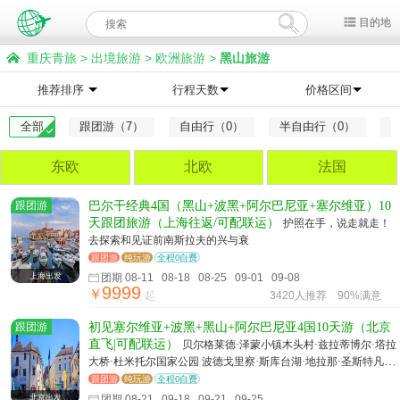
目的地
重庆青旅
>
出境旅游
>
欧洲旅游
>
黑山旅游
推荐排序
行程天数
价格区间
全部
跟团游（7）
自由行（0）
半自由行（0）
东欧
北欧
法国
跟团游
巴尔干经典4国（黑山+波黑+阿尔巴尼亚+塞尔维亚）10
天跟团旅游（上海往返/可配联运）
护照在手，说走就走！
去探索和见证前南斯拉夫的兴与衰
跟团游
纯玩游
全程0自费
上海出发
团期 08-11 08-18 08-25 09-01 09-08
9999
￥
起
3420人推荐
90%满意
跟团游
初见塞尔维亚+波黑+黑山+阿尔巴尼亚4国10天游（北京
直飞|可配联运）
贝尔格莱德·泽蒙小镇木头村·兹拉蒂博尔·塔拉
大桥·杜米托尔国家公园 波德戈里察·斯库台湖·地拉那·圣斯特凡岛
·科托尔·莫斯塔尔·萨拉热窝
跟团游
纯玩游
全程0自费
北京出发
团期 08-21 09-18 09-21 09-25