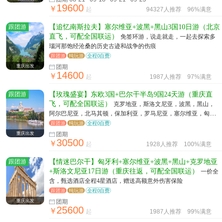
19600
￥
起
94327人推荐
96%满意
跟团游
【追忆南斯拉夫】塞尔维亚+波黑+黑山3国10日游（北京
直飞，可配全国联运）
免签环游，说走就走，一起去探索多
瑙河那饱经沧桑的历史古迹和战争的伤痕
跟团游
纯玩游
全程0自费
重庆出发
团期
14600
￥
起
1987人推荐
97%满意
跟团游
【玫瑰盛宴】东欧3国+巴尔干半岛9国24天游（重庆直
飞，可配全国联运）
克罗地亚，斯洛文尼亚，波黑，黑山，
阿尔巴尼亚，北马其顿，保加利亚，罗马尼亚，塞尔维亚，匈牙
利，奥地利，斯洛伐克
跟团游
纯玩游
全程0自费
重庆出发
团期
30500
￥
起
1928人推荐
100%满意
跟团游
【情迷巴尔干】匈牙利+塞尔维亚+波黑+黑山+克罗地亚
+斯洛文尼亚17日游（重庆往返，可配全国联运）
一价全
含，甄选酒店全程4星酒店，赠送高额意外伤害保险
跟团游
纯玩游
全程0自费
重庆出发
团期
25600
￥
起
1987人推荐
99%满意