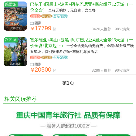
跟团游
巴尔干4国黑山+波黑+阿尔巴尼亚+塞尔维亚12天游（一
价全含）
全程无购物，无自费，含全餐
跟团游
纯玩游
全程0自费
团期
17799
￥
北京出发
起
3420人推荐
98%满意
跟团游
塞尔维亚+黑山+波黑+阿尔巴尼亚4国大全景13天游（一
价全含/北京起止）
一价全含无购物无自费，全程4星升级三晚
五星级，特别安排希尔顿+布德瓦海滨酒店
跟团游
纯玩游
全程0自费
北京出发
团期
20500
￥
起
8289人推荐
90%满意
第1页
相关阅读推荐