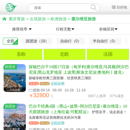
目的地
重庆青旅
>
出境旅游
>
欧洲旅游
>
塞尔维亚旅游
推荐排序
行程天数
价格区间
全部
跟团游（19）
自由行（0）
半自由行（0）
东欧
北欧
法国
跟团游
探秘巴尔干10国17日游（匈牙利|塞尔维亚|马其额|阿尔巴
尼亚|黑山克罗地亚 上波黑|斯洛文尼业|奥地利丨捷克）
探秘东欧经典三国首都，欣赏绝美三湖区
跟团游
纯玩游
全程0自费
北京出发
团期 09-16 09-30 10-28 11-18
32800
￥
起
3987人推荐
97%满意
跟团游
巴尔干经典4国（黑山+波黑+阿尔巴尼亚+塞尔维亚）10
天跟团旅游（上海往返/可配联运）
护照在手，说走就走！
去探索和见证前南斯拉夫的兴与衰
跟团游
纯玩游
全程0自费
上海出发
团期 08-11 08-18 08-25 09-01 09-08