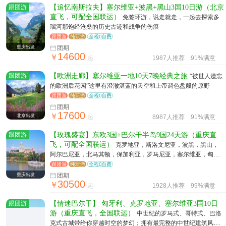
跟团游
【追忆南斯拉夫】塞尔维亚+波黑+黑山3国10日游（北京
直飞，可配全国联运）
免签环游，说走就走，一起去探索多
瑙河那饱经沧桑的历史古迹和战争的伤痕
跟团游
纯玩游
全程0自费
重庆出发
团期
14600
￥
起
1987人推荐
91%满意
跟团游
【欧洲走廊】塞尔维亚一地10天7晚经典之旅
“被世人遗忘
的欧洲后花园”这里有澄澈湛蓝的天空和上帝调色盘般的原野
跟团游
纯玩游
全程0自费
团期
17600
￥
北京出发
起
8987人推荐
91%满意
跟团游
【玫瑰盛宴】东欧3国+巴尔干半岛9国24天游（重庆直
飞，可配全国联运）
克罗地亚，斯洛文尼亚，波黑，黑山，
阿尔巴尼亚，北马其顿，保加利亚，罗马尼亚，塞尔维亚，匈牙
利，奥地利，斯洛伐克
跟团游
纯玩游
全程0自费
重庆出发
团期
30500
￥
起
1928人推荐
99%满意
跟团游
【情迷巴尔干】 匈牙利、克罗地亚、塞尔维亚3国10日
游（重庆直飞，全国联运）
中世纪的罗马式、哥特式、巴洛
克式古城带给你穿越时空的梦幻；拥有最完整的中世纪建筑风