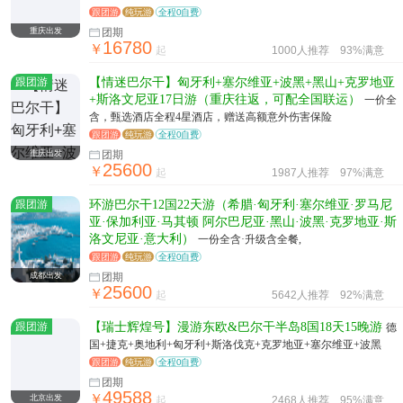
格，以及防御性最强的古城墙。
跟团游
纯玩游
全程0自费
重庆出发
团期
16780
￥
起
1000人推荐
93%满意
跟团游
【情迷巴尔干】匈牙利+塞尔维亚+波黑+黑山+克罗地亚
+斯洛文尼亚17日游（重庆往返，可配全国联运）
一价全
含，甄选酒店全程4星酒店，赠送高额意外伤害保险
跟团游
纯玩游
全程0自费
重庆出发
团期
25600
￥
起
1987人推荐
97%满意
跟团游
环游巴尔干12国22天游（希腊·匈牙利·塞尔维亚·罗马尼
亚·保加利亚·马其顿 阿尔巴尼亚·黑山·波黑·克罗地亚·斯
洛文尼亚·意大利）
一份全含·升级含全餐,
跟团游
纯玩游
全程0自费
成都出发
团期
25600
￥
起
5642人推荐
92%满意
跟团游
【瑞士辉煌号】漫游东欧&巴尔干半岛8国18天15晚游
德
国+捷克+奥地利+匈牙利+斯洛伐克+克罗地亚+塞尔维亚+波黑
跟团游
纯玩游
全程0自费
团期
49588
￥
北京出发
起
2468人推荐
95%满意