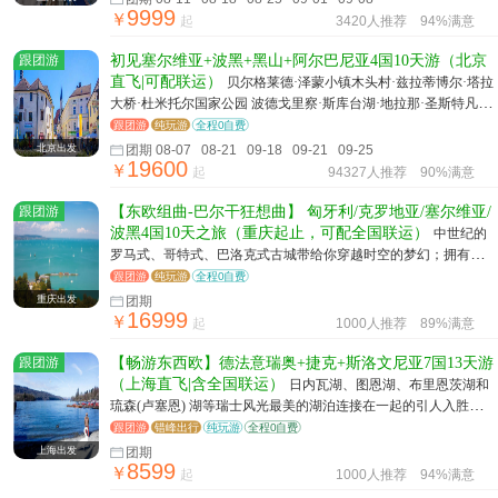
9999
￥
起
3420人推荐
94%满意
跟团游
初见塞尔维亚+波黑+黑山+阿尔巴尼亚4国10天游（北京
直飞|可配联运）
贝尔格莱德·泽蒙小镇木头村·兹拉蒂博尔·塔拉
大桥·杜米托尔国家公园 波德戈里察·斯库台湖·地拉那·圣斯特凡岛
·科托尔·莫斯塔尔·萨拉热窝
跟团游
纯玩游
全程0自费
北京出发
团期 08-07 08-21 09-18 09-21 09-25
19600
￥
起
94327人推荐
90%满意
跟团游
【东欧组曲-巴尔干狂想曲】 匈牙利/克罗地亚/塞尔维亚/
波黑4国10天之旅（重庆起止，可配全国联运）
中世纪的
罗马式、哥特式、巴洛克式古城带给你穿越时空的梦幻；拥有最
完整的中世纪建筑风格，以及防御性最强的古城墙。
跟团游
纯玩游
全程0自费
重庆出发
团期
16999
￥
起
1000人推荐
89%满意
跟团游
【畅游东西欧】德法意瑞奥+捷克+斯洛文尼亚7国13天游
（上海直飞|含全国联运）
日内瓦湖、图恩湖、布里恩茨湖和
琉森(卢塞恩) 湖等瑞士风光最美的湖泊连接在一起的引人入胜的
线路
跟团游
错峰出行
纯玩游
全程0自费
上海出发
团期
8599
￥
起
1000人推荐
94%满意