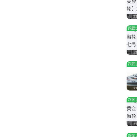
宜
跟团
宜
跟团
宜
跟团
宜
跟团