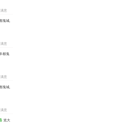
%满意
都鬼城,
%满意
丰都鬼
%满意
都鬼城,
%满意
格
览大