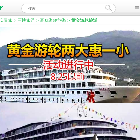
庆青旅
>
三峡旅游
>
豪华游轮旅游
>
黄金游轮旅游