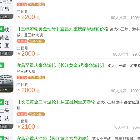
跟团游
宜昌->重庆
团期
2200
￥
昌出发
起
80人推荐
100
游
【三峡游轮黄金七号】宜昌到重庆豪华游轮价格
览大小三峡、游丰
城、登三峡大坝
跟团游
宜昌->重庆
团期
2000
￥
昌出发
起
90人推荐
99
游
宜昌至重庆豪华游轮【长江黄金5号豪华游轮】
览大小三峡、游丰
登三峡大坝
跟团游
宜昌->重庆
团期
2000
￥
昌出发
起
90人推荐
100
游
【长江黄金二号游轮】从宜昌到重庆游轮
览大小三峡,游丰都鬼城,
坝
跟团游
宜昌->重庆
团期
2100
￥
昌出发
起
70人推荐
95
游
宜昌到重庆游轮【长江黄金六号游轮】
览大小三峡、游丰都鬼城、