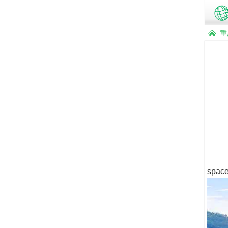
重
spac