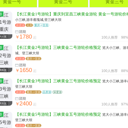
黄金一号
黄金二号
黄金三号
游
【长江黄金1号游轮】重庆到宜昌三峡黄金游轮 黄金一号游轮价
小三峡,游丰都鬼城,登三峡大坝
跟团游
元旦
重庆->宜昌
团期
1780
￥
庆出发
起
100人推荐
98
游
【长江黄金2号游轮】三峡黄金二号游轮价格预定
览大小三峡、游
城、登三峡大坝
跟团游
重庆->宜昌
团期
1650
￥
庆出发
起
100人推荐
88
游
【长江黄金3号游轮】三峡黄金三号游轮价格预定
览大小三峡,游丰
登三峡大坝
跟团游
重庆->宜昌
品质游
深度游
团期
2400
￥
庆出发
起
100人推荐
97
游
【长江黄金5号游轮】三峡黄金五号游轮价格预定
览大小三峡,游丰
登三峡大坝
跟团游
重庆->宜昌