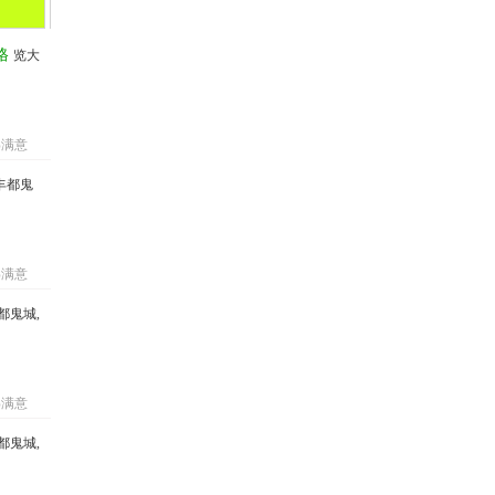
黄金五号
黄金六号
格
览大
%满意
丰都鬼
%满意
都鬼城,
%满意
都鬼城,