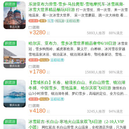
跟团游
乐游亚布力滑雪-雪乡-马拉爬犁-雪地摩托车-冰雪画廊-
冰雪大世界精品畅玩6日游
打一次雪仗、滑一次雪、来一次雪
地温泉、看一次冰雪大世界、 采一次雪蘑菇、跳一次大秧歌 看一
次雪山日出。
跟团游
滑雪
玩雪
纯玩游
全程0自费
重庆出发
团期
3280
￥
起
5893人推荐
88%满意
跟团游
哈尔滨、亚布力、雪乡冰雪世界精品奢华6/10日游
冰雪皇
冠，雪乡狗熊岭、威虎寨抢亲、聚义厅、白桦林、冰河雪谷穿越
雪地温泉沐浴、镜泊蓝冰、镜泊湖冰瀑布、鄂伦春家访、雪地宝
马 越野车穿越、滑雪围畅玩、山巅滑雪
跟团游
纯玩游
全程0自费
重庆出发
团期
1780
￥
起
15690人推荐
98%满意
跟团游
【雪域长白】长春、秘境长白山、长白山滑雪、镜泊湖
冬捕、中国雪乡、雪地温泉、哈尔滨双飞6日游
激情长白
山3小时滑雪、镜泊湖冬捕、梦幻雪乡，高端的定位、全方位的旅
行， 吉黑环线，不走回头路、黑龙江、吉林两省精华景点一个不
跟团游
纯玩游
全程0自费
漏！
重庆出发
团期
4180
￥
起
3245人推荐
94%满意
跟团游
冰雪延吉-长白山-寒地火山温泉双飞6日游（2-10人VIP
小团）
网红延吉.长白山滑雪.火山温泉，全程酒店升级，只为最