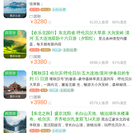
佳体验；
跟团游
纯玩游
全程0自费
重庆出发
团期
3280
￥
起
8135人推荐
88%满意
跟团游
【欢乐北国行】东北四省·呼伦贝尔大草原·大兴安岭·漠
河·五大连池双卧十六日游（夕阳红）
景点各种类型均覆
盖，每天都有新内容
跟团游
夕阳红
纯玩游
全程0自费
重庆出发
团期
3380
￥
起
4696人推荐
91%满意
跟团游
【喀秋莎】哈尔滨/呼伦贝尔/五大连池/漠河/伊春目的专
列 15 日游
喀秋莎号”的邀请--豪华森林草原主题列车：呼伦贝尔
大草原，一路向北，邂逅北极 光，畅游大小兴安岭，森林秘境白
桦林、最美边境满洲里、冷矿泉之都...
跟团游
专列
纯玩游
全程0自费
重庆出发
团期
3980
￥
起
8579人推荐
88%满意
跟团游
【东北之秋】盛京沈阳、长白山天池、镜泊湖吊水楼瀑
布、哈尔滨、齐齐哈尔扎龙双飞14天游
黑吉辽蒙东北四省
串联游，逛沈阳故宫，登长白山顶，游镜泊湖，玩呼伦贝尔大草
原，走中国最北点，看五大连池火山地貌一次旅游等于人六次出
跟团游
纯玩游
全程0自费