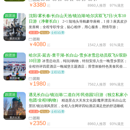
3380
￥
起
8960人推荐
97%满意
跟团游
沈阳/雾长春/长白山天池/镜泊湖/哈尔滨双飞7日/火车10
日游（净奢长白）
2+1 陆地头等舱豪华座椅，1 排 3 座真皮沙
发座椅；全程专职专业，贴心相伴，用心服务，用情导游；
跟团游
纯玩游
全程0自费
重庆出发
团期
4080
￥
起
1542人推荐
91%满意
跟团游
哈尔滨-延吉-查干湖-长白山-雪乡冰雪总动员双飞6/双卧
10日游
冰雪总动员，纯玩0购物，特别安排入住一晚雪乡景区；
全程待评四星酒店一晚城堡主题酒店；滑雪体验特色美食民俗体
验让你惊喜不断
跟团游
纯玩游
全程0自费
重庆出发
团期
1980
￥
起
7562人推荐
99%满意
跟团游
遇见长白山/镜泊湖/二道白河/民俗园5日游（独立私家小
包团/全程0购物）
精选景点大关东文化园/魔界漂流/长白山北
景区/镜泊湖风景区，全程入住网评四钻酒店满足您的舒适睡眠
跟团游
纯玩游
全程0自费
重庆出发
团期
2350
￥
起
8960人推荐
93%满意