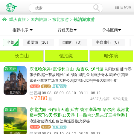
目的地
重庆青旅
>
国内旅游
>
东北旅游
>
镜泊湖旅游
推荐排序
行程天数
价格区间
全部
跟团游（16）
自由行（0）
半自由行（0）
长白山
镜泊湖
哈尔滨
跟团游
东北哈尔滨+度假长白山+延吉双飞6日游
沈阳故宫 |张作霖/
张学良/赵一获故居|长白山|镜泊湖|毛公山|刘少奇木屋| 哈尔滨|圣·
索菲亚教堂广场|斯大林公园|防洪纪念塔|中央大街步行街
跟团游
纯玩游
全程0自费
重庆出发
团期 08-08 08-09 08-10 08-11 08-12
7380
￥
起
4637人推荐
92%满意
跟团游
东北沈阳-长白山天池-延吉-镜泊湖瀑布-哈尔滨-漠河北
极村双飞9天/双卧13天游【一路向北黑吉辽三省联游】
浪漫边城∣湖光山色∣边境巡游∣极光探秘
跟团游
纯玩游
全程0自费
重庆出发
团期 08-08 08-10 08-12 08-15 08-17