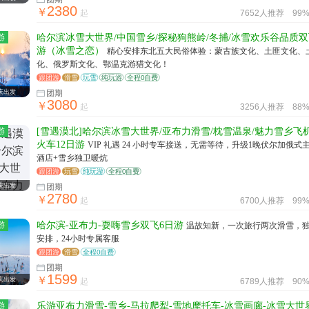
2380
￥
起
7652人推荐
99
游
哈尔滨冰雪大世界/中国雪乡/探秘狗熊岭/冬捕/冰雪欢乐谷品质双
游（冰雪之恋）
精心安排东北五大民俗体验：蒙古族文化、土匪文化、
化、俄罗斯文化、鄂温克游猎文化！
跟团游
滑雪
玩雪
纯玩游
全程0自费
庆出发
团期
3080
￥
起
3256人推荐
88
游
[雪遇漠北]哈尔滨冰雪大世界/亚布力滑雪/枕雪温泉/魅力雪乡飞机
火车12日游
VIP 礼遇 24 小时专车接送，无需等待，升级1晚伏尔加俄式
酒店+雪乡独卫暖炕
跟团游
玩雪
纯玩游
全程0自费
庆出发
团期
2780
￥
起
6700人推荐
99
游
哈尔滨-亚布力-耍嗨雪乡双飞6日游
温故知新，一次旅行两次滑雪，
安排，24小时专属客服
跟团游
滑雪
全程0自费
团期
1599
￥
庆出发
起
6789人推荐
90
游
乐游亚布力滑雪-雪乡-马拉爬犁-雪地摩托车-冰雪画廊-冰雪大世