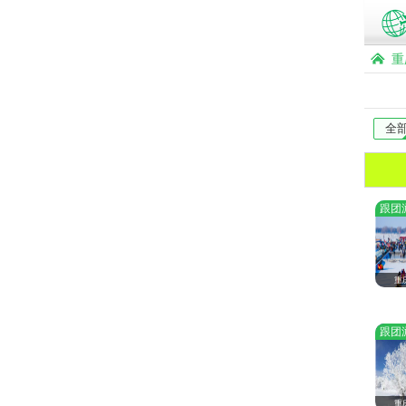
重
全
跟团
重
跟团
重