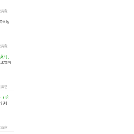
%满意
滨当地
%满意
漠河、
国冰雪的
%满意
游（哈
车列
%满意