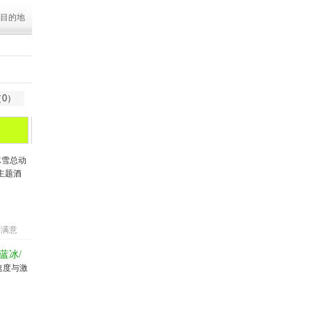
目的地
0）
长春
沈阳
冰雪总动
主题酒
%满意
蓝冰/
速度与激