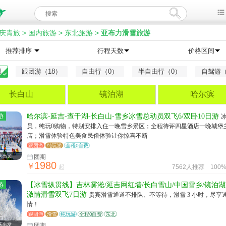
庆青旅
>
国内旅游
>
东北旅游
>
亚布力滑雪旅游
推荐排序
行程天数
价格区间
部
跟团游（18）
自由行（0）
半自由行（0）
自驾游（
长白山
镜泊湖
哈尔滨
游
哈尔滨-延吉-查干湖-长白山-雪乡冰雪总动员双飞6/双卧10日游
员，纯玩0购物，特别安排入住一晚雪乡景区；全程待评四星酒店一晚城堡
店；滑雪体验特色美食民俗体验让你惊喜不断
跟团游
纯玩游
全程0自费
庆出发
团期
1980
￥
起
7562人推荐
100
游
【冰雪纵贯线】吉林雾淞/延吉网红墙/长白雪山/中国雪乡/镜泊湖
激情滑雪双飞7日游
贵宾滑雪通道不排队、不等待，滑雪 3 小时，尽享
情！
跟团游
滑雪
纯玩游
全程0自费
东北
庆出发
团期