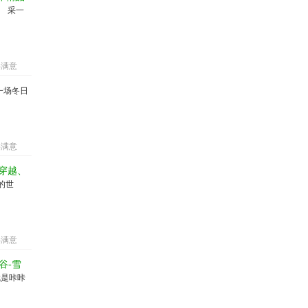
 采一
%满意
一场冬日
%满意
穿越、
的世
%满意
谷-雪
就是咔咔