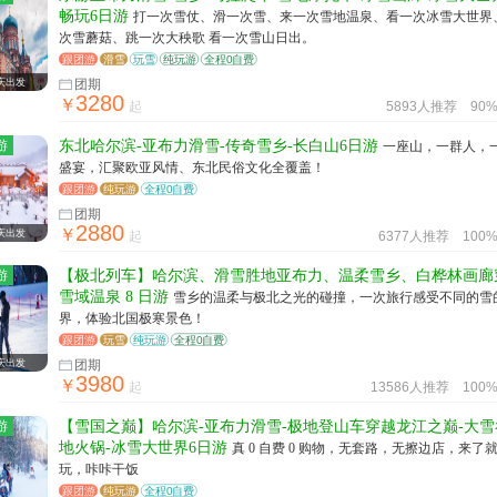
畅玩6日游
打一次雪仗、滑一次雪、来一次雪地温泉、看一次冰雪大世界、
次雪蘑菇、跳一次大秧歌 看一次雪山日出。
跟团游
滑雪
玩雪
纯玩游
全程0自费
庆出发
团期
3280
￥
起
5893人推荐
90
游
东北哈尔滨-亚布力滑雪-传奇雪乡-长白山6日游
一座山，一群人，
盛宴，汇聚欧亚风情、东北民俗文化全覆盖！
跟团游
纯玩游
全程0自费
团期
2880
￥
庆出发
起
6377人推荐
100
游
【极北列车】哈尔滨、滑雪胜地亚布力、温柔雪乡、白桦林画廊
雪域温泉 8 日游
雪乡的温柔与极北之光的碰撞，一次旅行感受不同的雪
界，体验北国极寒景色！
跟团游
玩雪
纯玩游
全程0自费
庆出发
团期
3980
￥
起
13586人推荐
100
游
【雪国之巅】哈尔滨-亚布力滑雪-极地登山车穿越龙江之巅-大雪
地火锅-冰雪大世界6日游
真 0 自费 0 购物，无套路，无擦边店，来了
玩，咔咔干饭
跟团游
纯玩游
全程0自费