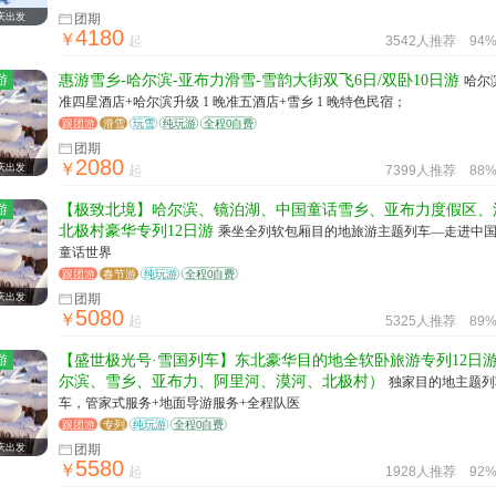
庆出发
团期
4180
￥
起
3542人推荐
94
游
惠游雪乡-哈尔滨-亚布力滑雪-雪韵大街双飞6日/双卧10日游
哈尔
准四星酒店+哈尔滨升级 1 晚准五酒店+雪乡 1 晚特色民宿；
跟团游
滑雪
玩雪
纯玩游
全程0自费
团期
2080
￥
庆出发
起
7399人推荐
88
游
【极致北境】哈尔滨、镜泊湖、中国童话雪乡、亚布力度假区、
北极村豪华专列12日游
乘坐全列软包厢目的地旅游主题列车—走进中
童话世界
跟团游
春节游
纯玩游
全程0自费
庆出发
团期
5080
￥
起
5325人推荐
89
游
【盛世极光号·雪国列车】东北豪华目的地全软卧旅游专列12日
尔滨、雪乡、亚布力、阿里河、漠河、北极村）
独家目的地主题列
车，管家式服务+地面导游服务+全程队医
跟团游
专列
纯玩游
全程0自费
庆出发
团期
5580
￥
起
1928人推荐
92