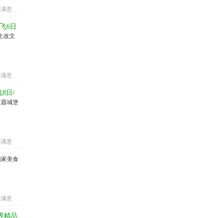
%满意
飞6日
土改文
%满意
8日/
主题城堡
%满意
独家美食
%满意
界精品