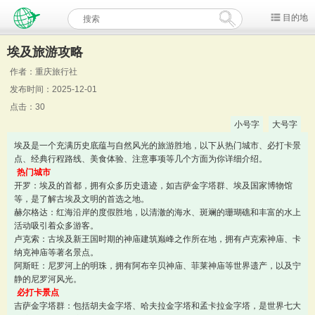
目的地
埃及旅游攻略
作者：重庆旅行社
发布时间：2025-12-01
点击：30
小号字
大号字
埃及是一个充满历史底蕴与自然风光的旅游胜地，以下从热门城市、必打卡景
点、经典行程路线、美食体验、注意事项等几个方面为你详细介绍。
热门城市
开罗：埃及的首都，拥有众多历史遗迹，如吉萨金字塔群、埃及国家博物馆
等，是了解古埃及文明的首选之地。
赫尔格达：红海沿岸的度假胜地，以清澈的海水、斑斓的珊瑚礁和丰富的水上
活动吸引着众多游客。
卢克索：古埃及新王国时期的神庙建筑巅峰之作所在地，拥有卢克索神庙、卡
纳克神庙等著名景点。
阿斯旺：尼罗河上的明珠，拥有阿布辛贝神庙、菲莱神庙等世界遗产，以及宁
静的尼罗河风光。
必打卡景点
吉萨金字塔群：包括胡夫金字塔、哈夫拉金字塔和孟卡拉金字塔，是世界七大