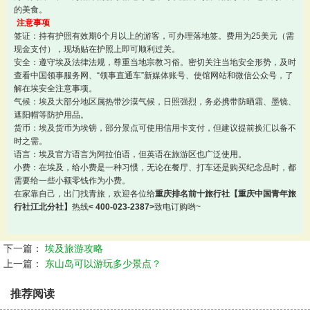
的美食。
注意事项
签证：持有护照有效期6个月以上的游客，可办理落地签。费用为25美元（需
现金支付），现场贴在护照上即可顺利过关。
安全：遵守埃及法律法规，尊重当地宗教习俗。密切关注当地安全形势，及时
查看中国领事服务网、“领事直通车”新媒体账号、使馆网站和微信公众号，了
解在埃安全注意事项。
气候：埃及大部分地区属热带沙漠气候，日照强烈，务必携带防晒霜、墨镜、
遮阳帽等防护用品。
货币：埃及货币为埃镑，部分景点可使用信用卡支付，但建议提前换汇以备不
时之需。
语言：埃及官方语言为阿拉伯语，但英语在旅游区也广泛使用。
小费：在埃及，给小费是一种习惯，无论在餐厅、打车还是购买纪念品时，都
需要给一些小额零钱作为小费。
在家靠自己，出门找青旅，欢迎各位给
重庆排名前十旅行社【重庆中国青年旅
行社江北分社】
热线
< 400-023-2387>
致电订购哟~
下一篇：
埃及旅游攻略
上一篇：
东山岛可以游玩多少景点？
推荐阅读