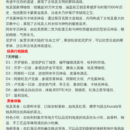
奇迹中仅存的遗迹，展现了古埃及文明的辉煌成就。
埃及国家博物馆：馆藏超30万件文物，涵盖前王朝至希腊罗马时期7000年历
史，包括图坦卡蒙黄金面具、法老木乃伊展厅等镇馆之宝。
卢克索神庙与卡纳克神庙：通过斯芬克斯大道相连，共同构成了古埃及最大的
宗教中心，展现了古埃及人对永恒与神性的极致追求。
阿布辛贝神庙：由拉美西斯二世为彰显王权与神性而建造的巨型岩石神庙，雕
刻精细，气势非凡。
尼罗河：纵贯非洲大陆的“生命之河”，乘游轮游览尼罗河，可以欣赏沿途的椰
枣林、沙丘和古埃及神庙遗址。
经典行程路线
7天环线：
D1：开罗接机，游览萨拉丁城堡、穆罕穆德清真寺、哈利利市场。
D2：开罗一日游，参观吉萨金字塔区、狮身人面像、埃及博物馆。
D3：阿斯旺一日游，游览阿布辛贝神庙、老瀑布酒店。
D4：阿斯旺至卢克索，参观菲莱神庙、阿斯旺大坝、卢克索神庙。
D5：卢克索一日游，游览热气球、帝王谷、曼侬巨像、卡纳克神庙。
D6：赫尔格达自由活动，体验JEEP车冲沙、骑骆驼、红海之夜等项目。
D7：返程送机。
美食体验
埃及美食：以香料丰富、口味浓郁著称，如埃及红茶、椰枣与甜点Kunafa等
独具阿拉伯风味的茶点。
特色小吃：在哈利利集市等地方可以品尝到地道的埃及街头小吃，如香料、铜
器、手工艺品等琳琅满目的小吃摊。
海鲜美食：在红海沿岸的赫尔格达等地，可以品尝到新鲜的海鲜和地中海风味