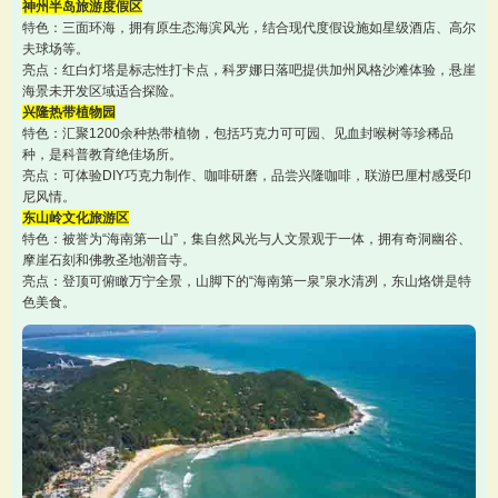
神州半岛旅游度假区
特色：三面环海，拥有原生态海滨风光，结合现代度假设施如星级酒店、高尔
夫球场等。
亮点：红白灯塔是标志性打卡点，科罗娜日落吧提供加州风格沙滩体验，悬崖
海景未开发区域适合探险。
兴隆热带植物园
特色：汇聚1200余种热带植物，包括巧克力可可园、见血封喉树等珍稀品
种，是科普教育绝佳场所。
亮点：可体验DIY巧克力制作、咖啡研磨，品尝兴隆咖啡，联游巴厘村感受印
尼风情。
东山岭文化旅游区
特色：被誉为“海南第一山”，集自然风光与人文景观于一体，拥有奇洞幽谷、
摩崖石刻和佛教圣地潮音寺。
亮点：登顶可俯瞰万宁全景，山脚下的“海南第一泉”泉水清冽，东山烙饼是特
色美食。