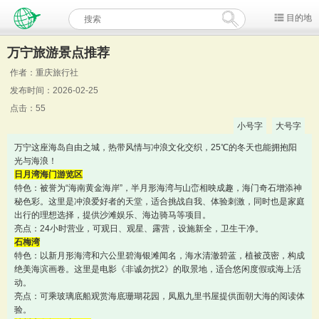
目的地
万宁旅游景点推荐
作者：重庆旅行社
发布时间：2026-02-25
点击：55
小号字
大号字
万宁这座海岛自由之城，热带风情与冲浪文化交织，25℃的冬天也能拥抱阳
光与海浪！
日月湾海门游览区
特色：被誉为“海南黄金海岸”，半月形海湾与山峦相映成趣，海门奇石增添神
秘色彩。这里是冲浪爱好者的天堂，适合挑战自我、体验刺激，同时也是家庭
出行的理想选择，提供沙滩娱乐、海边骑马等项目。
亮点：24小时营业，可观日、观星、露营，设施新全，卫生干净。
石梅湾
特色：以新月形海湾和六公里碧海银滩闻名，海水清澈碧蓝，植被茂密，构成
绝美海滨画卷。这里是电影《非诚勿扰2》的取景地，适合悠闲度假或海上活
动。
亮点：可乘玻璃底船观赏海底珊瑚花园，凤凰九里书屋提供面朝大海的阅读体
验。