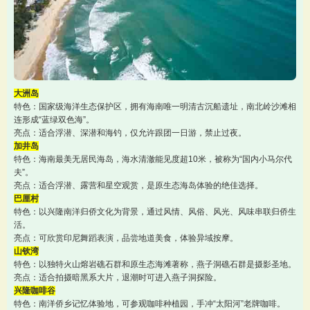
大洲岛
特色：国家级海洋生态保护区，拥有海南唯一明清古沉船遗址，南北岭沙滩相
连形成“蓝绿双色海”。
亮点：适合浮潜、深潜和海钓，仅允许跟团一日游，禁止过夜。
加井岛
特色：海南最美无居民海岛，海水清澈能见度超10米，被称为“国内小马尔代
夫”。
亮点：适合浮潜、露营和星空观赏，是原生态海岛体验的绝佳选择。
巴厘村
特色：以兴隆南洋归侨文化为背景，通过风情、风俗、风光、风味串联归侨生
活。
亮点：可欣赏印尼舞蹈表演，品尝地道美食，体验异域按摩。
山钦湾
特色：以独特火山熔岩礁石群和原生态海滩著称，燕子洞礁石群是摄影圣地。
亮点：适合拍摄暗黑系大片，退潮时可进入燕子洞探险。
兴隆咖啡谷
特色：南洋侨乡记忆体验地，可参观咖啡种植园，手冲“太阳河”老牌咖啡。