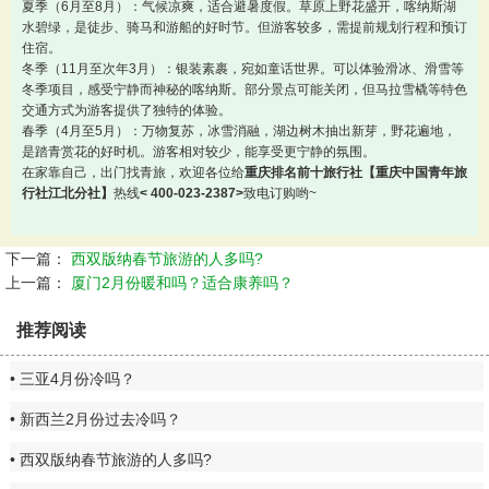
夏季（6月至8月）：气候凉爽，适合避暑度假。草原上野花盛开，喀纳斯湖
水碧绿，是徒步、骑马和游船的好时节。但游客较多，需提前规划行程和预订
住宿。
冬季（11月至次年3月）：银装素裹，宛如童话世界。可以体验滑冰、滑雪等
冬季项目，感受宁静而神秘的喀纳斯。部分景点可能关闭，但马拉雪橇等特色
交通方式为游客提供了独特的体验。
春季（4月至5月）：万物复苏，冰雪消融，湖边树木抽出新芽，野花遍地，
是踏青赏花的好时机。游客相对较少，能享受更宁静的氛围。
在家靠自己，出门找青旅，欢迎各位给
重庆排名前十旅行社【重庆中国青年旅
行社江北分社】
热线
< 400-023-2387>
致电订购哟~
下一篇：
西双版纳春节旅游的人多吗?
上一篇：
厦门2月份暖和吗？适合康养吗？
推荐阅读
三亚4月份冷吗？
新西兰2月份过去冷吗？
西双版纳春节旅游的人多吗?