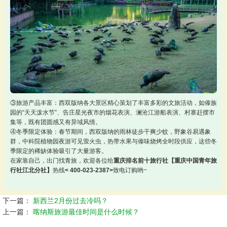
③旅游产品丰富：西双版纳各大景区精心策划了丰富多彩的文旅活动，如傣族
园的“天天泼水节”、告庄星光夜市的烟花表演、澜沧江游船表演、村寨赶摆市
集等，既有团圆感又有异域风情。
④冬季限定体验：春节期间，西双版纳的雨林徒步干爽少蚊，野象谷易遇象
群，中科院植物园夜游可见萤火虫，热带水果与傣味烧烤全时段供应，这些冬
季限定的稀缺体验吸引了大量游客。
在家靠自己，出门找青旅，欢迎各位给
重庆排名前十旅行社【重庆中国青年旅
行社江北分社】
热线
< 400-023-2387>
致电订购哟~
下一篇：
新西兰2月份过去冷吗？
上一篇：
喀纳斯旅游最佳时间是什么时候？