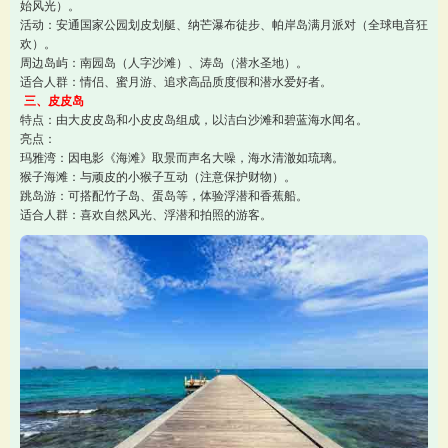
始风光）。
活动：安通国家公园划皮划艇、纳芒瀑布徒步、帕岸岛满月派对（全球电音狂
欢）。
周边岛屿：南园岛（人字沙滩）、涛岛（潜水圣地）。
适合人群：情侣、蜜月游、追求高品质度假和潜水爱好者。
三、皮皮岛
特点：由大皮皮岛和小皮皮岛组成，以洁白沙滩和碧蓝海水闻名。
亮点：
玛雅湾：因电影《海滩》取景而声名大噪，海水清澈如琉璃。
猴子海滩：与顽皮的小猴子互动（注意保护财物）。
跳岛游：可搭配竹子岛、蛋岛等，体验浮潜和香蕉船。
适合人群：喜欢自然风光、浮潜和拍照的游客。