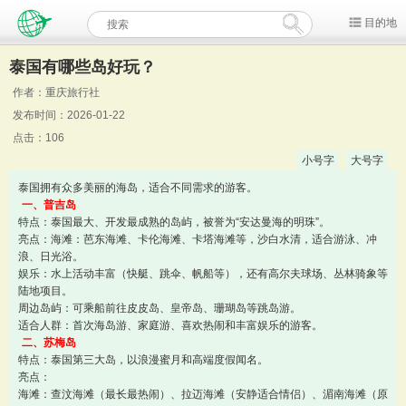
目的地
泰国有哪些岛好玩？
作者：重庆旅行社
发布时间：2026-01-22
点击：106
小号字
大号字
泰国拥有众多美丽的海岛，适合不同需求的游客。
一、普吉岛
特点：泰国最大、开发最成熟的岛屿，被誉为“安达曼海的明珠”。
亮点：海滩：芭东海滩、卡伦海滩、卡塔海滩等，沙白水清，适合游泳、冲
浪、日光浴。
娱乐：水上活动丰富（快艇、跳伞、帆船等），还有高尔夫球场、丛林骑象等
陆地项目。
周边岛屿：可乘船前往皮皮岛、皇帝岛、珊瑚岛等跳岛游。
适合人群：首次海岛游、家庭游、喜欢热闹和丰富娱乐的游客。
二、苏梅岛
特点：泰国第三大岛，以浪漫蜜月和高端度假闻名。
亮点：
海滩：查汶海滩（最长最热闹）、拉迈海滩（安静适合情侣）、湄南海滩（原