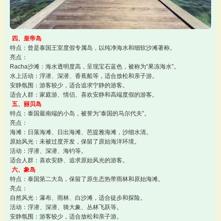
四、皇帝岛
特点：曾是泰国王室度假专属岛，以纯净海水和细软沙滩著称。
亮点：
Racha沙滩：海水透明度高，呈现宝石蓝色，被称为“果冻海水”。
水上活动：浮潜、深潜、香蕉船等，适合放松和亲子游。
安静氛围：游客较少，适合追求宁静的游客。
适合人群：家庭游、情侣、喜欢安静和高端度假的游客。
五、丽贝岛
特点：泰国最南端的小岛，被誉为“泰国的马尔代夫”。
亮点：
海滩：日落海滩、日出海滩、芭提雅海滩，沙细水清。
原始风光：未被过度开发，保留了原始海洋环境。
活动：浮潜、深潜、海钓等。
适合人群：喜欢安静、追求原始风光的游客。
六、象岛
特点：泰国第二大岛，保留了原生态热带雨林和原始海滩。
亮点：
自然风光：瀑布、雨林、白沙滩，适合徒步和探险。
活动：浮潜、深潜、骑大象、丛林飞跃等。
安静氛围：游客较少，适合放松和亲子游。