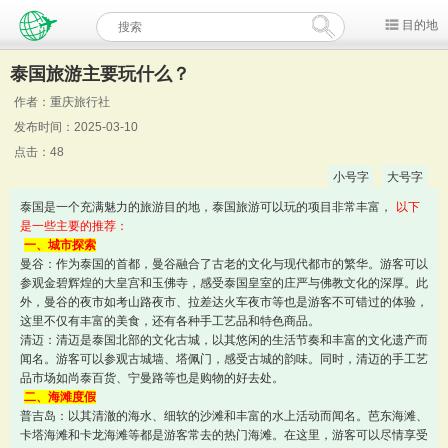
目的地
泰国旅游主要玩什么？
作者：重庆旅行社
发布时间：2025-03-10
点击：48
小号字
大号字
泰国是一个充满魅力的旅游目的地，泰国旅游可以玩的项目非常丰富，
以下
是一些主要的推荐：
一、城市探索
曼谷：作为泰国的首都，曼谷融合了古老的文化与现代都市的繁华。游客可以
参观金碧辉煌的大皇宫和玉佛寺，感受泰国皇室的庄严与佛教文化的深厚。此
外，曼谷的夜市如考山路夜市、拉差达火车夜市等也是游客不可错过的体验，
这里不仅有丰富的美食，还有各种手工艺品和特色商品。
清迈：清迈是泰国北部的文化古城，以其悠闲的生活节奏和丰富的文化遗产而
闻名。游客可以参观古城墙、塔佩门，感受古城的韵味。同时，清迈的手工艺
品市场如尚泰百货、宁曼路等也是购物的好去处。
二、海滩度假
普吉岛：以其清澈的海水、细软的沙滩和丰富的水上活动而闻名。芭东海滩、
卡塔海滩和卡龙海滩等都是游客常去的热门海滩。在这里，游客可以尽情享受