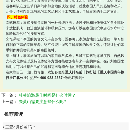
参加文化节庆活动：泰国有许多传统节日，如泼水节（宋干节）、水灯节等。
游客可以在这些节日期间参加当地的庆祝活动，感受泰国人民的热情和欢乐。
此外，还可以参观当地的工艺品村和手工艺市场，了解泰国的手工艺文化。
四、特色体验
泰式按摩：泰式按摩是泰国的一种传统疗法，通过按压和拉伸身体的各个部位
来放松肌肉、促进血液循环和缓解压力。游客可以在泰国的按摩店或水疗中心
体验这种独特的按摩方式。
烹饪课程：泰国的美食文化丰富多彩，游客可以参加当地的烹饪课程，学习如
何制作正宗的泰国菜肴。这不仅能让游客了解泰国的饮食文化，还能让他们亲
手制作并品尝到美味的泰国菜肴。
综上所述，泰国旅游可以玩的项目非常多样，从城市探索到海滩度假、自然风
光与文化体验以及特色体验等方面都能给游客带来丰富的体验。在计划泰国之
旅时，可以根据自己的兴趣和需求选择合适的旅游项目和路线。
在家靠自己，出门找青旅，欢迎各位给
重庆排名前十旅行社【重庆中国青年旅
行社江北分社】
热线
< 400-023-2387>
致电订购哟~
下一篇：
桂林旅游最佳时间是什么时候？
上一篇：
去黄山需要注意些什么呢?
推荐阅读
三亚4月份冷吗？