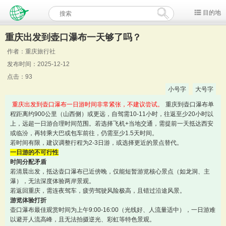
目的地
重庆出发到壶口瀑布一天够了吗？
作者：重庆旅行社
发布时间：2025-12-12
点击：93
小号字
大号字
重庆出发到壶口瀑布一日游时间非常紧张，不建议尝试。
重庆到壶口瀑布单
程距离约900公里（山西侧）或更远，自驾需10-11小时，往返至少20小时以
上，远超一日游合理时间范围。若选择飞机+当地交通，需提前一天抵达西安
或临汾，再转乘大巴或包车前往，仍需至少1.5天时间。
若时间有限，建议调整行程为2-3日游，或选择更近的景点替代。
一日游的不可行性
时间分配矛盾
若清晨出发，抵达壶口瀑布已近傍晚，仅能短暂游览核心景点（如龙洞、主
瀑），无法深度体验两岸景观。
若返回重庆，需连夜驾车，疲劳驾驶风险极高，且错过沿途风景。
游览体验打折
壶口瀑布最佳观赏时间为上午9:00-16:00（光线好、人流量适中），一日游难
以避开人流高峰，且无法拍摄逆光、彩虹等特色景观。