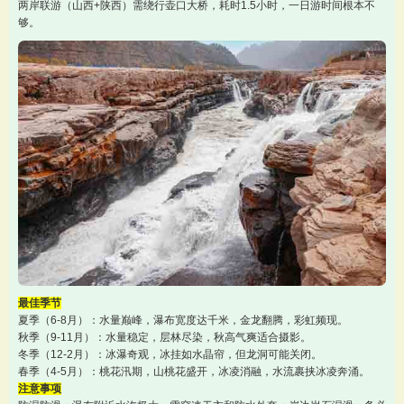
两岸联游（山西+陕西）需绕行壶口大桥，耗时1.5小时，一日游时间根本不
够。
最佳季节
夏季（6-8月）：水量巅峰，瀑布宽度达千米，金龙翻腾，彩虹频现。
秋季（9-11月）：水量稳定，层林尽染，秋高气爽适合摄影。
冬季（12-2月）：冰瀑奇观，冰挂如水晶帘，但龙洞可能关闭。
春季（4-5月）：桃花汛期，山桃花盛开，冰凌消融，水流裹挟冰凌奔涌。
注意事项