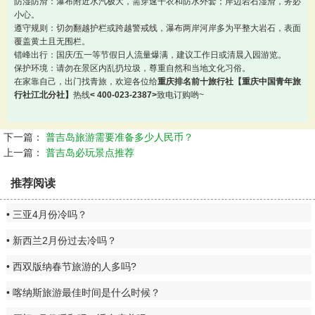
防湿防滑：瀑布附近水汽极大，需穿速干衣和防水外套；岸边岩石湿滑，务必
小心。
遵守规则：切勿翻越护栏或跨越警戒线，瀑布两岸河岸多为平整大岩石，表面
覆盖黄土且无围栏。
错峰出行：国庆/五一等节假日人流量爆满，建议工作日或清晨入园游览。
保护环境：请勿在景区内乱扔垃圾，尊重自然和当地文化习俗。
在家靠自己，出门找青旅，欢迎各位给
重庆排名前十旅行社【重庆中国青年旅
行社江北分社】
热线
< 400-023-2387>
致电订购哟~
下一篇：
普吉岛旅游需要准备多少人民币？
上一篇：
普吉岛必玩景点推荐
推荐阅读
三亚4月份冷吗？
新西兰2月份过去冷吗？
西双版纳春节旅游的人多吗?
喀纳斯旅游最佳时间是什么时候？